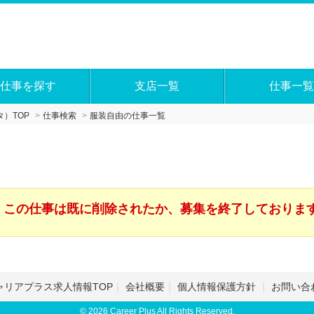
仕事を探す
支店一覧
仕事一覧
）TOP
仕事検索
服装自由の仕事一覧
この仕事は既に削除されたか、募集を終了しておりま
ャリアプラス求人情報TOP
会社概要
個人情報保護方針
お問い合
© 2026 Career Plus All Rights Reserved.