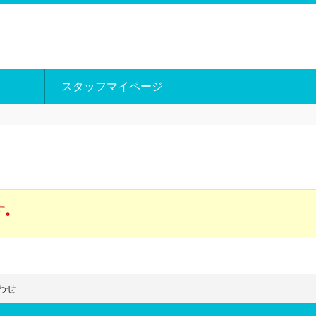
スタッフマイページ
す。
わせ