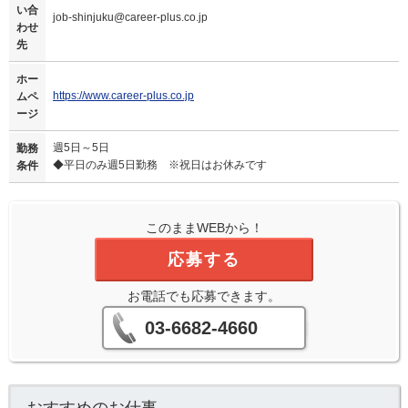
い合
job-shinjuku@career-plus.co.jp
わせ
先
ホー
https://www.career-plus.co.jp
ムペ
ージ
週5日～5日
勤務
◆平日のみ週5日勤務 ※祝日はお休みです
条件
このままWEBから！
応募する
お電話でも応募できます。
03-6682-4660
おすすめのお仕事