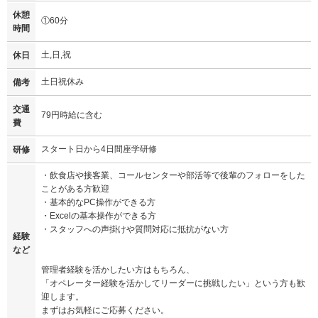
休憩
①60分
時間
土,日,祝
休日
土日祝休み
備考
交通
79円時給に含む
費
スタート日から4日間座学研修
研修
・飲食店や接客業、コールセンターや部活等で後輩のフォローをした
ことがある方歓迎
・基本的なPC操作ができる方
・Excelの基本操作ができる方
・スタッフへの声掛けや質問対応に抵抗がない方
経験
など
管理者経験を活かしたい方はもちろん、
「オペレーター経験を活かしてリーダーに挑戦したい」という方も歓
迎します。
まずはお気軽にご応募ください。