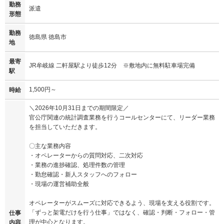
勤務
派遣
形態
勤務
徳島県 徳島市
地
最寄
JR牟岐線 二軒屋駅より徒歩12分 ※敷地内に無料駐車場完備
駅
1,500円～
時給
＼2026年10月31日までの期間限定／
官公庁関連の統計調査業務を行うコールセンターにて、リーダー業務
を担当していただきます。
〇主な業務内容
・オペレーターからの質問対応、二次対応
・業務の進捗確認、処理件数の管理
・勤怠確認・新人スタッフへのフォロー
・現場の運営補助全般
オペレーターがスムーズに対応できるよう、現場を支える役割です。
「ずっと架電だけを行う仕事」ではなく、確認・判断・フォロー・管
仕事
理が中心となります。
内容