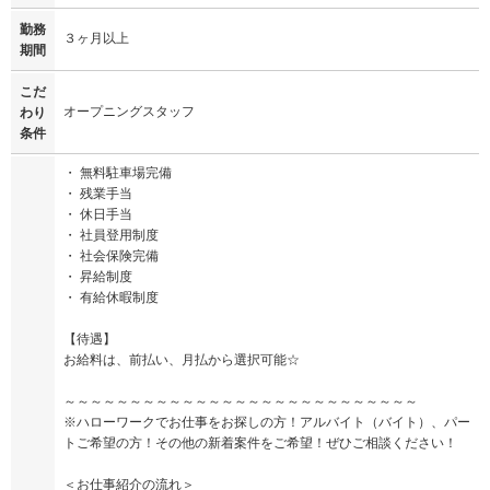
勤務
３ヶ月以上
期間
こだ
オープニングスタッフ
わり
条件
・ 無料駐車場完備
・ 残業手当
・ 休日手当
・ 社員登用制度
・ 社会保険完備
・ 昇給制度
・ 有給休暇制度
【待遇】
お給料は、前払い、月払から選択可能☆
～～～～～～～～～～～～～～～～～～～～～～～～～～～
※ハローワークでお仕事をお探しの方！アルバイト（バイト）、パー
トご希望の方！その他の新着案件をご希望！ぜひご相談ください！
＜お仕事紹介の流れ＞