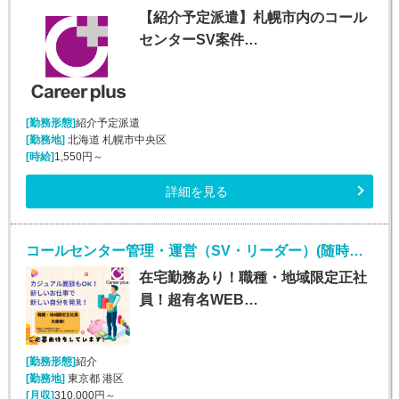
【紹介予定派遣】札幌市内のコール
センターSV案件…
[勤務形態]
紹介予定派遣
[勤務地]
北海道 札幌市中央区
[時給]
1,550円～
詳細を見る
コールセンター管理・運営（SV・リーダー）(随時～長期*限定正社員*インサイドセールストレーナー)
在宅勤務あり！職種・地域限定正社
員！超有名WEB…
[勤務形態]
紹介
[勤務地]
東京都 港区
[月収]
310,000円～