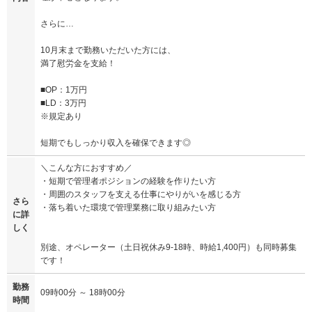
さらに…
10月末まで勤務いただいた方には、
満了慰労金を支給！
■OP：1万円
■LD：3万円
※規定あり
短期でもしっかり収入を確保できます◎
＼こんな方におすすめ／
・短期で管理者ポジションの経験を作りたい方
・周囲のスタッフを支える仕事にやりがいを感じる方
さら
・落ち着いた環境で管理業務に取り組みたい方
に詳
しく
別途、オペレーター（土日祝休み9-18時、時給1,400円）も同時募集
です！
勤務
09時00分 ～ 18時00分
時間