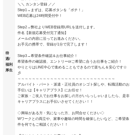
＼＼ カンタン登録 ／／
Step1→まずは、応募ボタンを「ポチ！」
WEB応募は24時間受付中！
Step2→弊社よりWEB登録用URLを送付します。
件名【新規応募受付完了通知】
メールの内容に沿ってお進みください。
お手元の携帯で、登録が1分で完了します！
待
Step3→希望条件確認＆お仕事紹介！
遇/
希望条件の確認後、エントリーorご希望に合うお仕事をご紹介！
福利
やりとりはLINE中心で進めることもできるので楽ちん＆安心です☆
厚生
彡
～～～～～～～～～～～～～～～～～～～～～～～～～～～
アルバイト・パート・派遣・正社員のオシゴト探しや、転職活動のお
手伝いは【キャリアプラス】にお任せ！
ご家族・ご友人でお仕事をお探しの方がいらっしゃいましたら、是非
キャリアプラスにお手伝いさせてください！！
◇興味がある方・気になった方、お問合せください◇
Wワークとの両立や、家事や趣味の時間を確保したいなど、ご希望条
件を何でもご相談ください！！