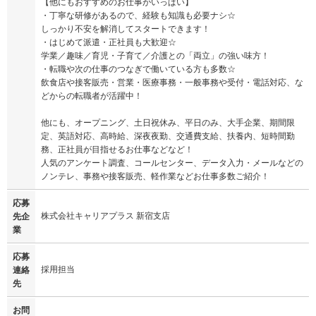
【他にもおすすめのお仕事がいっぱい】
・丁寧な研修があるので、経験も知識も必要ナシ☆
しっかり不安を解消してスタートできます！
・はじめて派遣・正社員も大歓迎☆
学業／趣味／育児・子育て／介護との「両立」の強い味方！
・転職や次の仕事のつなぎで働いている方も多数☆
飲食店や接客販売・営業・医療事務・一般事務や受付・電話対応、な
どからの転職者が活躍中！
他にも、オープニング、土日祝休み、平日のみ、大手企業、期間限
定、英語対応、高時給、深夜夜勤、交通費支給、扶養内、短時間勤
務、正社員が目指せるお仕事などなど！
人気のアンケート調査、コールセンター、データ入力・メールなどの
ノンテレ、事務や接客販売、軽作業などお仕事多数ご紹介！
応募
株式会社キャリアプラス 新宿支店
先企
業
応募
採用担当
連絡
先
お問