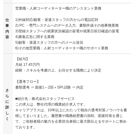
営業職・人材コーディネーター職のアシスタント業務
1)外線対応/顧客・派遣スタッフの方からの電話応対
仕
2) PC ・専門システムへのデータ入力、書類作成その他事務業務
事
3)登録スタッフへの就業状況確認の架電や就業日前日確認の架電
内
4)募集広告に関する業務
容
5)顧客・派遣スタッフの方へのメール送信
6)その他営業職・人材コーディネーター職のサポート業務
【給与】
月給 17.45万円
経験・スキルを考慮の上、お任せする職務により決定
【選考フロー】
書類選考 ⇒ 面接1～2回＋SPI 試験 ⇒ 内定
さ
ら
■紹介先：株式会社スタッフサービス
に
この求人は、弊社代理の職業紹介求人です。
詳
キャリアプラスは、10年以上にわたって独自の選考対策ノウハウを蓄
し
積してまいりました。履歴書や職務経歴書の添削、面接対策を通じ
く
て、ご依頼者様の魅力を企業担当者様に最大限伝えるサポートに努め
ております。