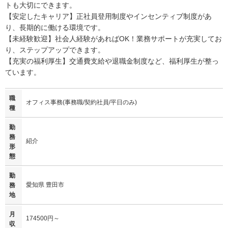
トも大切にできます。
【安定したキャリア】正社員登用制度やインセンティブ制度があ
り、長期的に働ける環境です。
【未経験歓迎】社会人経験があればOK！業務サポートが充実してお
り、ステップアップできます。
【充実の福利厚生】交通費支給や退職金制度など、福利厚生が整っ
ています。
職
オフィス事務(事務職/契約社員/平日のみ)
種
勤
務
紹介
形
態
勤
愛知県 豊田市
務
地
月
174500円～
収