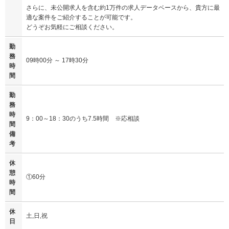
さらに、未公開求人を含む約1万件の求人データベースから、貴方に最
適な案件をご紹介することが可能です。
どうぞお気軽にご相談ください。
勤
務
09時00分 ～ 17時30分
時
間
勤
務
時
9：00～18：30のうち7.5時間 ※応相談
間
備
考
休
憩
①60分
時
間
休
土,日,祝
日