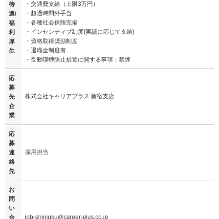
・交通費支給（上限3万円）
待
・超過時間外手当
遇/
・各種社会保険完備
福
・インセンティブ制度(実績に応じて支給)
利
・資格取得奨励制度
厚
・退職金制度有
生
・受動喫煙防止措置に関する事項：禁煙
応
募
株式会社キャリアプラス 新宿支店
先
企
業
応
募
採用担当
連
絡
先
お
問
い
job-shinjuku@career-plus.co.jp
合