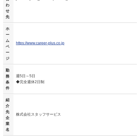
わ
せ
先
ホ
ー
ム
https://www.career-plus.co.jp
ペ
ー
ジ
勤
週5日～5日
務
◆完全週休2日制
条
件
紹
介
先
株式会社スタッフサービス
企
業
名