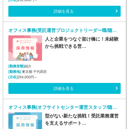
詳細を見る
オフィス事務(受託運営プロジェクトリーダー職/随時入社)
人と企業をつなぐ架け橋に！未経験
から挑戦できる営…
[勤務形態]
紹介
[勤務地]
東京都 千代田区
[月収]
264,000円～
詳細を見る
オフィス事務(オフサイトセンター運営スタッフ/随時入社/長期)
型がない新たな挑戦！受託業務運営
を支えるサポート…