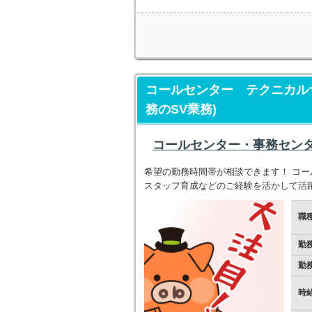
コールセンター テクニカルサ
務のSV業務)
コールセンター・事務センタ
希望の勤務時間帯が相談できます！ コー
スタッフ育成などのご経験を活かして活
職
勤
勤
時