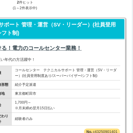
2
件ヒット
(1～2件表示中)
ポート 管理・運営（SV・リーダー）(社員登用
シフト制)
ける！電力のコールセンター業務！
幅広い年代の方活躍中！
コールセンター テクニカルサポート 管理・運営（SV・リーダ
種
ー）(社員登用制度あり/スーパーバイザー/シフト制)
務形態
紹介予定派遣
務地
東京都町田市
1,700円～
給
※月末締め翌月15日払い
だわり
経験者のみ
件
c43250901401