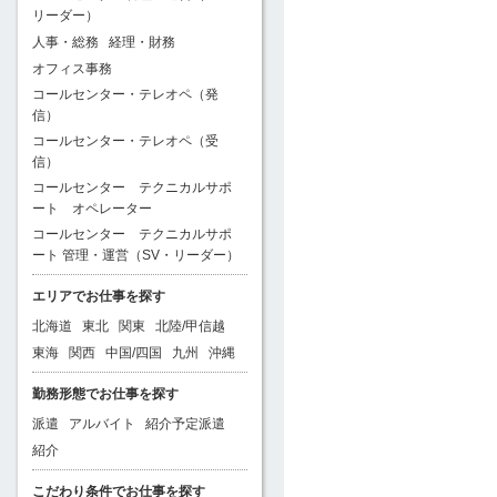
リーダー）
人事・総務
経理・財務
オフィス事務
コールセンター・テレオペ（発
信）
コールセンター・テレオペ（受
信）
コールセンター テクニカルサポ
ート オペレーター
コールセンター テクニカルサポ
ート 管理・運営（SV・リーダー）
エリアでお仕事を探す
北海道
東北
関東
北陸/甲信越
東海
関西
中国/四国
九州
沖縄
勤務形態でお仕事を探す
派遣
アルバイト
紹介予定派遣
紹介
こだわり条件でお仕事を探す