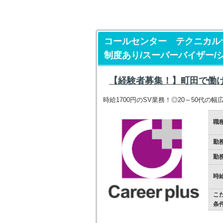
コールセンター テクニカルサ
制度あり/スーパーバイザー/
【経験者募集！】町田で働
時給1700円のSV業務！◎20～50代の
職
勤
勤
時
こ
条