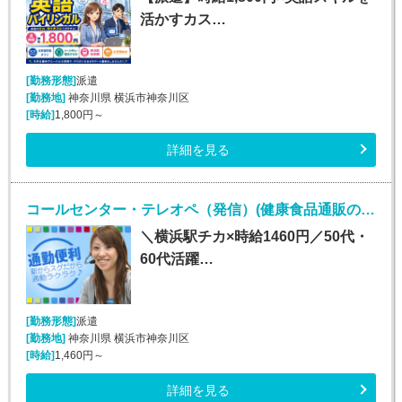
活かすカス…
[勤務形態]
派遣
[勤務地]
神奈川県 横浜市神奈川区
[時給]
1,800円～
詳細を見る
コールセンター・テレオペ（発信）(健康食品通販のカスタマーサポート)
＼横浜駅チカ×時給1460円／50代・
60代活躍…
[勤務形態]
派遣
[勤務地]
神奈川県 横浜市神奈川区
[時給]
1,460円～
詳細を見る