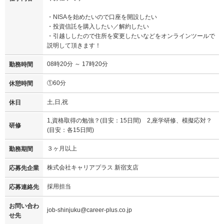
・NISAを始めたいので口座を開設したい
・投資信託を購入したい／解約したい
・引越ししたので住所を変更したいなどをオンラインツールで
説明して頂きます！
08時20分 ～ 17時20分
勤務時間
①60分
休憩時間
土,日,祝
休日
1,資格取得の勉強？(目安：15日間) 2,座学研修、模擬応対？
研修
(目安：各15日間)
３ヶ月以上
勤務期間
株式会社キャリアプラス 新宿支店
応募先企業
採用担当
応募連絡先
お問い合わ
job-shinjuku@career-plus.co.jp
せ先