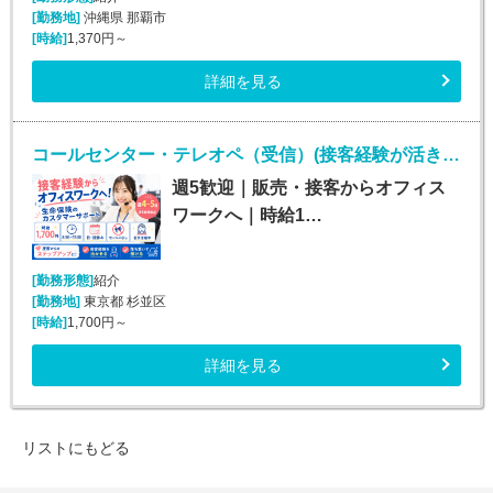
[勤務地]
沖縄県 那覇市
[時給]
1,370円～
詳細を見る
コールセンター・テレオペ（受信）(接客経験が活きる金融系カスタマーサポート)
週5歓迎｜販売・接客からオフィス
ワークへ｜時給1…
[勤務形態]
紹介
[勤務地]
東京都 杉並区
[時給]
1,700円～
詳細を見る
リストにもどる