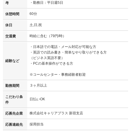
・勤務日：平日週5日
考
60分
休憩時間
土,日,祝
休日
時給に含む（79円/時）
交通費
・日本語での電話・メール対応が可能な方
・英語での読み書き・簡単なやり取りができる方
（ビジネス英語不要）
経験など
・PCの基本操作ができる方
※コールセンター・事務経験者歓迎
３ヶ月以上
勤務期間
こだわり条
日払いOK
件
株式会社キャリアプラス 新宿支店
応募先企業
採用担当
応募連絡先