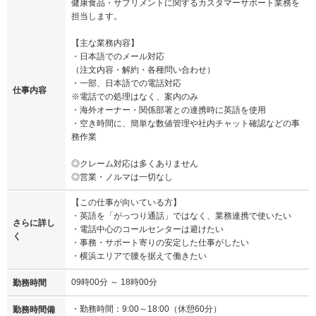
健康食品・サプリメントに関するカスタマーサポート業務を
担当します。
【主な業務内容】
・日本語でのメール対応
（注文内容・解約・各種問い合わせ）
・一部、日本語での電話対応
仕事内容
※電話での処理はなく、案内のみ
・海外オーナー・関係部署との連携時に英語を使用
・空き時間に、簡単な数値管理や社内チャット確認などの事
務作業
◎クレーム対応は多くありません
◎営業・ノルマは一切なし
【この仕事が向いている方】
・英語を「がっつり通話」ではなく、業務連携で使いたい
さらに詳し
・電話中心のコールセンターは避けたい
く
・事務・サポート寄りの安定した仕事がしたい
・横浜エリアで腰を据えて働きたい
09時00分 ～ 18時00分
勤務時間
・勤務時間：9:00～18:00（休憩60分）
勤務時間備