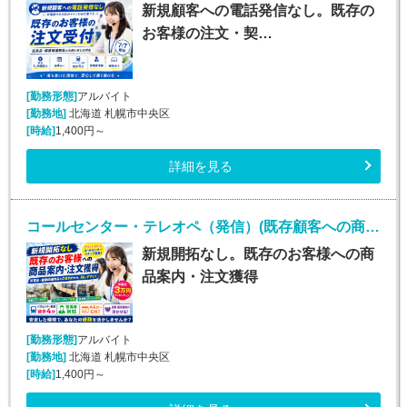
新規顧客への電話発信なし。既存の
お客様の注文・契…
[勤務形態]
アルバイト
[勤務地]
北海道 札幌市中央区
[時給]
1,400円～
詳細を見る
コールセンター・テレオペ（発信）(既存顧客への商品案内・注文受付)
新規開拓なし。既存のお客様への商
品案内・注文獲得
[勤務形態]
アルバイト
[勤務地]
北海道 札幌市中央区
[時給]
1,400円～