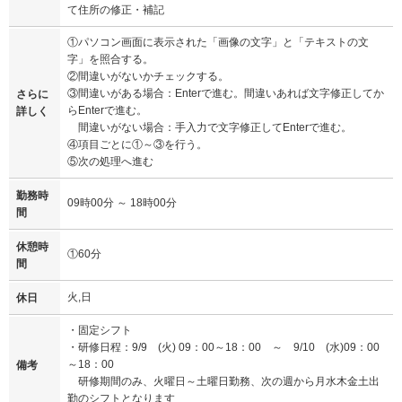
て住所の修正・補記
①パソコン画面に表示された「画像の文字」と「テキストの文
字」を照合する。
②間違いがないかチェックする。
③間違いがある場合：Enterで進む。間違いあれば文字修正してか
さらに
らEnterで進む。
詳しく
間違いがない場合：手入力で文字修正してEnterで進む。
④項目ごとに①～③を行う。
⑤次の処理へ進む
勤務時
09時00分 ～ 18時00分
間
休憩時
①60分
間
火,日
休日
・固定シフト
・研修日程：9/9 (火) 09：00～18：00 ～ 9/10 (水)09：00
～18：00
備考
研修期間のみ、火曜日～土曜日勤務、次の週から月水木金土出
勤のシフトとなります