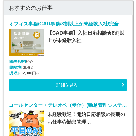
おすすめのお仕事
オフィス事務(CAD事務/8割以上が未経験入社/完全週休2日)
【CAD事務】入社日応相談★8割以
上が未経験入社…
[勤務形態]
紹介
[勤務地]
北海道
[月収]
202,000円～
詳細を見る
コールセンター・テレオペ（受信）(勤怠管理システムヘルプデスク)
未経験歓迎！開始日応相談の長期の
お仕事◎勤怠管理…