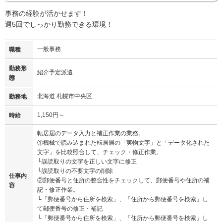
事務の経験が活かせます！
週5回でしっかり勤務できる環境！
一般事務
職種
勤務形
紹介予定派遣
態
北海道 札幌市中央区
勤務地
1,150円～
時給
転居届のデータ入力と補正作業の業務。
①機械で読み込まれた転居届の「実物文字」と「データ化された
文字」を比較照合して、チェック・修正作業。
└誤読取りの文字を正しい文字に修正
└誤読取りの不要文字の削除
仕事内
②郵便番号と住所の整合性をチェックして、郵便番号や住所の補
容
記・修正作業。
└「郵便番号から住所を検索」、「住所から郵便番号を検索」し
て郵便番号の修正・補記
└「郵便番号から住所を検索」、「住所から郵便番号を検索」し