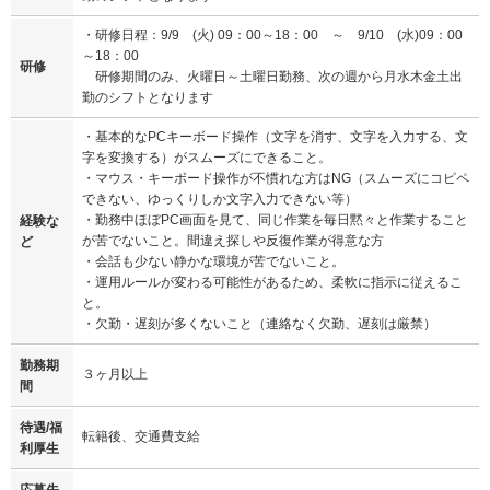
・研修日程：9/9 (火) 09：00～18：00 ～ 9/10 (水)09：00
～18：00
研修
研修期間のみ、火曜日～土曜日勤務、次の週から月水木金土出
勤のシフトとなります
・基本的なPCキーボード操作（文字を消す、文字を入力する、文
字を変換する）がスムーズにできること。
・マウス・キーボード操作が不慣れな方はNG（スムーズにコピペ
できない、ゆっくりしか文字入力できない等）
・勤務中ほぼPC画面を見て、同じ作業を毎日黙々と作業すること
経験な
が苦でないこと。間違え探しや反復作業が得意な方
ど
・会話も少ない静かな環境が苦でないこと。
・運用ルールが変わる可能性があるため、柔軟に指示に従えるこ
と。
・欠勤・遅刻が多くないこと（連絡なく欠勤、遅刻は厳禁）
勤務期
３ヶ月以上
間
待遇/福
転籍後、交通費支給
利厚生
応募先