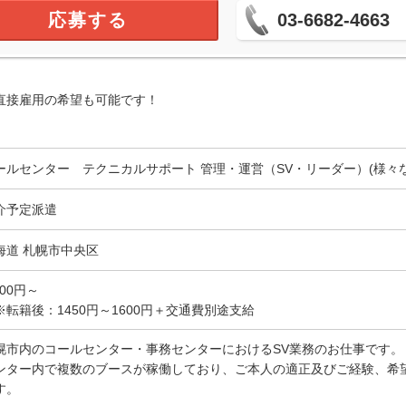
応募する
03-6682-4663
直接雇用の希望も可能です！
ールセンター テクニカルサポート 管理・運営（SV・リーダー）(様々な
介予定派遣
海道 札幌市中央区
500円～
※転籍後：1450円～1600円＋交通費別途支給
幌市内のコールセンター・事務センターにおけるSV業務のお仕事です。
ンター内で複数のブースが稼働しており、ご本人の適正及びご経験、希
す。