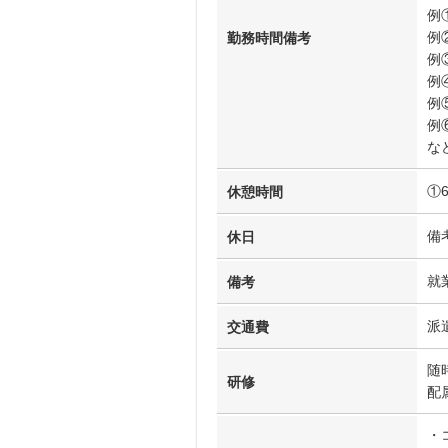
例①
例②
勤務時間備考
例③
例④
例⑤
例⑥
な
①
休憩時間
備
休日
就
備考
派
交通費
随
研修
配
・