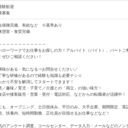
経験歓迎
量募集
会保険完備、有給など ※基準あり
休憩室・食堂完備
～～～～～～～～～～～～
ハローワークでお仕事をお探しの方！アルバイト（バイト）、パートご
！ぜひご相談ください！
興味がある・気になる⇒お問合せください／
丁寧な研修があるので経験も知識も必要ナシ☆
っかり不安を解消してスタートできます！
業／趣味／育児・子育て／介護との「両立」の強い味方！
食店や接客販売・営業・受付・電話対応、などからの転職者が活躍中！
にも、オープニング、土日祝休み、平日のみ、大手企業、期間限定、英
給、扶養内、短時間勤務、正社員が目指せるお仕事などなど！
気のアンケート調査、コールセンター、データ入力・メールなどのノン