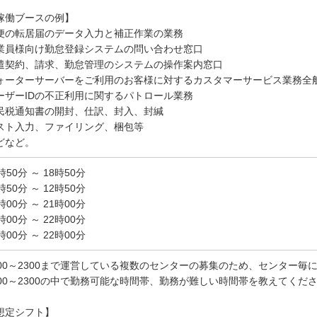
稼働ブースの例】
便の転居届のデータ入力と補正作業の業務
業員様向け勤怠登録システムの問い合わせ窓口
遣契約、請求、勤怠管理のシステムの操作案内窓口
ォーターサーバーをご利用のお客様に対するカスタマーサービス業務全
ーザーIDの不正利用に関するパトロール業務
民税通知書の開封、仕訳、封入、封緘
スト入力、ファイリング、梱包等
どなど。
時50分 ～ 18時50分
時50分 ～ 12時50分
時00分 ～ 21時00分
時00分 ～ 22時00分
時00分 ～ 22時00分
800～2300まで運営している複数のセンターの募集のため、センター毎
800～2300の中で勤務可能な時間帯、勤務が難しい時間帯を教えてくだ
想定シフト】