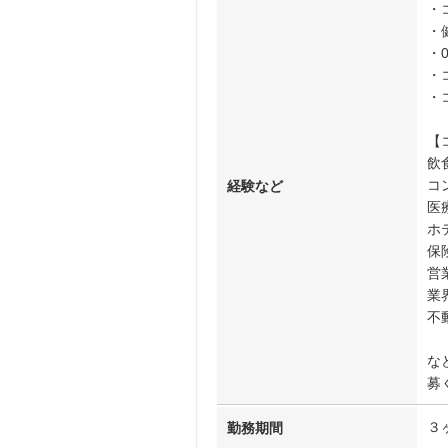
・
・
・
・
・
【
飲
コ
経験など
医
ホ
保
営
業
不
な
募
３
勤務期間