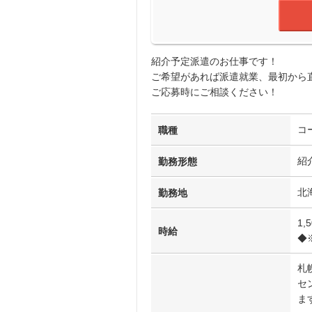
紹介予定派遣のお仕事です！
ご希望があれば派遣就業、最初から
ご応募時にご相談ください！
コ
職種
紹
勤務形態
北
勤務地
1,
時給
◆
札
セ
ま