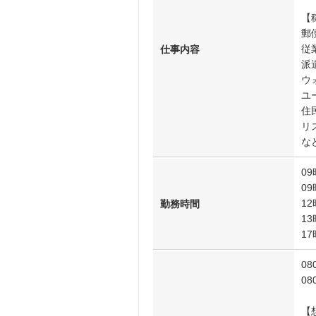
【
郵
従
仕事内容
派
ウ
ユ
住
リ
な
09
09
12
勤務時間
13
17
0
0
【