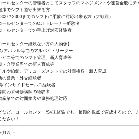
コールセンターの管理者としてスタッフのマネジメントや運営全般にチ
健康でシフト遵守出来る方
0800？2300までのシフトに柔軟に対応出来る方（大歓迎）
コールセンターでのOJTトレーナー経験者
コールセンターでの手上げ対応経験者
コールセンター経験ない方の人物像】
食/アパレル等でのアルバイトリーダー
ンビニ等でのシフト管理、新人育成等
療・介護業界での新人育成等
テルや旅館、アミューズメントでの対面接客・新人育成
険の営業・外交経験者
業/インサイドセールス経験者
界問わず研修講師の経験者
動産業での対面接客や事務処理対応
どなど、コールセンター/SV未経験でも、長期的視点で育成するので、
ください！
ヶ月以上