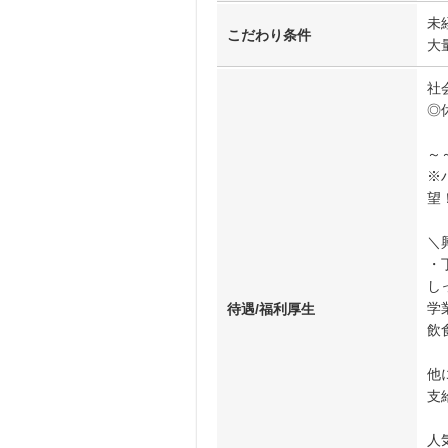
未
こだわり条件
大
社
◎
～
※
望
＼
・
し
学
待遇/福利厚生
飲
他
支
人