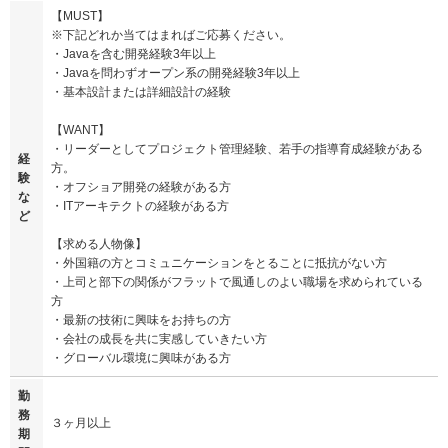
【MUST】
※下記どれか当てはまればご応募ください。
・Javaを含む開発経験3年以上
・Javaを問わずオープン系の開発経験3年以上
・基本設計または詳細設計の経験
【WANT】
・リーダーとしてプロジェクト管理経験、若手の指導育成経験がある
経
方。
験
・オフショア開発の経験がある方
な
・ITアーキテクトの経験がある方
ど
【求める人物像】
・外国籍の方とコミュニケーションをとることに抵抗がない方
・上司と部下の関係がフラットで風通しのよい職場を求められている
方
・最新の技術に興味をお持ちの方
・会社の成長を共に実感していきたい方
・グローバル環境に興味がある方
勤
務
３ヶ月以上
期