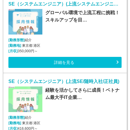
SE（システムエンジニア）(上流システムエンジニア/随時入社/正社員)
グローバル環境で上流工程に挑戦！
スキルアップを目…
[勤務形態]
紹介
[勤務地]
東京都 港区
[月収]
350,000円～
詳細を見る
SE（システムエンジニア）(上流SE/随時入社/正社員)
経験を活かしてさらに成長！ベトナ
ム最大手IT企業…
[勤務形態]
紹介
[勤務地]
東京都 港区
[月収]
416,600円～