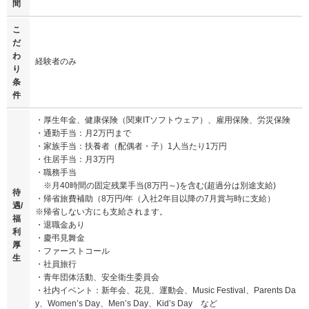
間
こ
だ
わ
経験者のみ
り
条
件
・厚生年金、健康保険（関東ITソフトウェア）、雇用保険、労災保険
・通勤手当：月2万円まで
・家族手当：扶養者（配偶者・子）1人当たり1万円
・住居手当：月3万円
・職務手当
※月40時間の固定残業手当(8万円～)を含む(超過分は別途支給)
待
・帰省旅費補助（8万円/年（入社2年目以降の7月賞与時に支給）
遇/
※帰省しない方にも支給されます。
福
・退職金あり
利
・慶弔見舞金
厚
・ファーストコール
生
・社員旅行
・青年団体活動、安全衛生委員会
・社内イベント：新年会、花見、運動会、Music Festival、Parents Da
y、Women’s Day、Men’s Day、Kid’s Day など