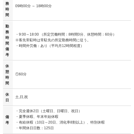
務
09時00分 ～ 18時00分
時
間
勤
務
・9:00～18:00 （所定労働時間：8時間0分、休憩時間：60分）
時
※客先常駐時は常駐先の所定勤務時間に従う。
間
・時間外労働：あり（平均月12時間程度）
備
考
休
憩
①60分
時
間
休
土,日,祝
日
・完全週休2日（土曜日、日曜日、祝日）
・夏季休暇、年末年始休暇
備
・有給休暇（10日～20日、消化率8割以上）、特別休暇
考
・年間休日日数：125日