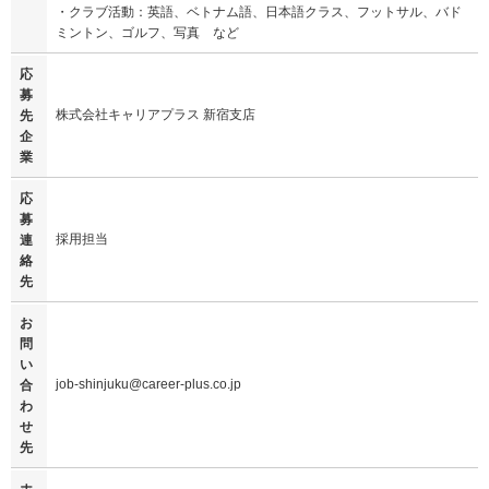
・クラブ活動：英語、ベトナム語、日本語クラス、フットサル、バド
ミントン、ゴルフ、写真 など
応
募
株式会社キャリアプラス 新宿支店
先
企
業
応
募
採用担当
連
絡
先
お
問
い
job-shinjuku@career-plus.co.jp
合
わ
せ
先