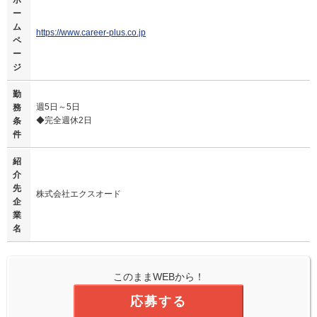
ホ
ー
ム
https://www.career-plus.co.jp
ペ
ー
ジ
勤
週5日～5日
務
◆完全週休2日
条
件
紹
介
先
株式会社エクスオード
企
業
名
このままWEBから！
応募する