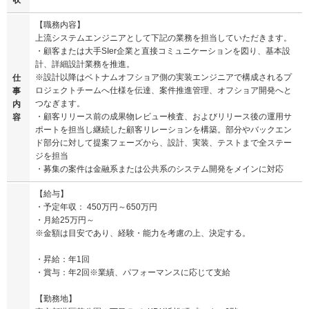
収
【職務内容】
上流システムエンジニアとして下記の業務を担当していただきます。
・顧客または大手SIer企業と直接コミュニケーションを図り、基本設
計、詳細設計業務を推進。
※設計以降はベトナムオフショア側の実装エンジニアで構成されるプ
仕
ロジェクトチームへ仕様を伝達、案件推進管理、オフショア開発へと
事
つなぎます。
内
・顧客リリース前の成果物レビュー検査、およびリリース後の運用サ
容
ポートを担当し継続した顧客リレーションを構築。部分やバックエン
ド部分に対して提案フェーズから、設計、実装、テストまで全ステー
ジを担当
・募集の案件は金融系または公共系のシステム開発をメインに対応
【給与】
・予定年収： 450万円～650万円
・月給25万円～
※金額は目安であり、経験・能力を考慮の上、決定する。
・昇給：年1回
・賞与：年2回※業績、パフォーマンスに応じて支給
【勤務地】