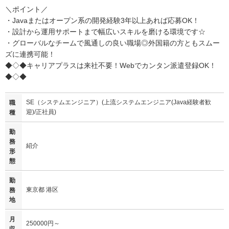
＼ポイント／
・Javaまたはオープン系の開発経験3年以上あれば応募OK！
・設計から運用サポートまで幅広いスキルを磨ける環境です☆
・グローバルなチームで風通しの良い職場◎外国籍の方ともスムー
ズに連携可能！
◆◇◆キャリアプラスは来社不要！Webでカンタン派遣登録OK！
◆◇◆
SE（システムエンジニア）(上流システムエンジニア(Java経験者歓
職
迎)/正社員)
種
勤
務
紹介
形
態
勤
東京都 港区
務
地
月
250000円～