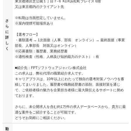
東京都港区芝公園１丁目７-６ KDX浜松町プレイス 6階
又は東京都内のクライアント先
※転勤は当面想定していません。
さ
※屋内喫煙可能場所あり
ら
に
【選考フロー】
詳
・書類選考 → 1次面接（人事、部長 オンライン）→ 最終面接（事業
し
部長、人事部長 対面又はオンライン）
く
※応募書類：履歴書、業務経歴書
※適性検査（性格、人柄及び知的能力のテスト）：有
■紹介先：FPTソフトウェアジャパン株式会社
この求人は、弊社代理の職業紹介求人です。
キャリアプラスは、10年以上にわたって独自の選考対策ノウハウを蓄
積してまいりました。履歴書や職務経歴書の添削、面接対策を通じ
て、ご依頼者様の魅力を企業担当者様に最大限伝えるサポートに努め
ております。
さらに、未公開求人を含む約1万件の求人データベースから、貴方に最
適な案件をご紹介することが可能です。
どうぞお気軽にご相談ください。
勤