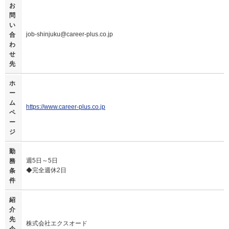
お
問
い
job-shinjuku@career-plus.co.jp
合
わ
せ
先
ホ
ー
ム
https://www.career-plus.co.jp
ペ
ー
ジ
勤
週5日～5日
務
◆完全週休2日
条
件
紹
介
先
株式会社エクスオード