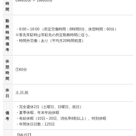
09時00分 ～ 18時00分
時
間
勤
務
・9:00～18:00 （所定労働時間：8時間0分、休憩時間：60分）
時
※客先常駐時は常駐先の所定勤務時間に従う。
間
・時間外労働：あり（平均月20時間程度）
備
考
休
憩
①60分
時
間
休
土,日,祝
日
・完全週休2日（土曜日、日曜日、祝日）
・夏季休暇、年末年始休暇
備
・有給休暇（10日～20日、消化率8割以上）、特別休暇
考
・年間休日日数：125日
【MUST】