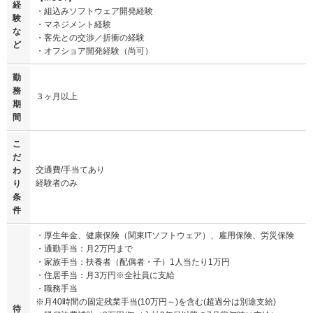
経
・組込みソフトウェア開発経験
験
・マネジメント経験
な
・客先との交渉／折衝の経験
ど
・オフショア開発経験（尚可）
勤
務
３ヶ月以上
期
間
こ
だ
交通費/手当てあり
わ
経験者のみ
り
条
件
・厚生年金、健康保険（関東ITソフトウェア）、雇用保険、労災保険
・通勤手当：月2万円まで
・家族手当：扶養者（配偶者・子）1人当たり1万円
・住居手当：月3万円※全社員に支給
・職務手当
※月40時間の固定残業手当(10万円～)を含む(超過分は別途支給)
待