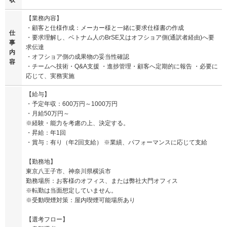
収
【業務内容】
・顧客と仕様作成：メーカー様と一緒に要求仕様書の作成
仕
・要求理解し、ベトナム人のBrSE又はオフショア側(通訳者経由)へ要
事
求伝達
内
・オフショア側の成果物の妥当性確認
容
・チームへ技術・Q&A支援 ・進捗管理・顧客へ定期的に報告 ・必要に
応じて、実務実施
【給与】
・予定年収：600万円～1000万円
・月給50万円～
※経験・能力を考慮の上、決定する。
・昇給：年1回
・賞与：有り（年2回支給） ※業績、パフォーマンスに応じて支給
【勤務地】
東京八王子市、神奈川県横浜市
勤務場所：お客様のオフィス、または弊社大門オフィス
※転勤は当面想定していません。
※受動喫煙対策：屋内喫煙可能場所あり
【選考フロー】