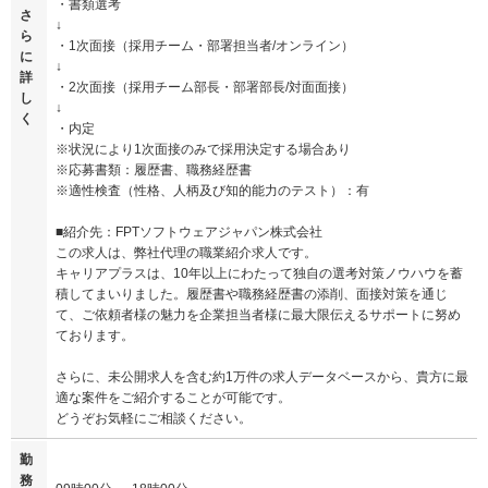
・書類選考
さ
↓
ら
・1次面接（採用チーム・部署担当者/オンライン）
に
↓
詳
・2次面接（採用チーム部長・部署部長/対面面接）
し
↓
く
・内定
※状況により1次面接のみで採用決定する場合あり
※応募書類：履歴書、職務経歴書
※適性検査（性格、人柄及び知的能力のテスト）：有
■紹介先：FPTソフトウェアジャパン株式会社
この求人は、弊社代理の職業紹介求人です。
キャリアプラスは、10年以上にわたって独自の選考対策ノウハウを蓄
積してまいりました。履歴書や職務経歴書の添削、面接対策を通じ
て、ご依頼者様の魅力を企業担当者様に最大限伝えるサポートに努め
ております。
さらに、未公開求人を含む約1万件の求人データベースから、貴方に最
適な案件をご紹介することが可能です。
どうぞお気軽にご相談ください。
勤
務