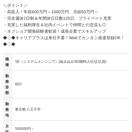
＼ポイント／
・高収入！年収600万円～1000万円、月給50万円～
・完全週休2日制＆年間休日日数125日、プライベート充実
・充実した福利厚生＆社内イベントで仲間との交流も◎
・オフショア開発経験者歓迎！成長企業でスキルアップ
◆◇◆キャリアプラスは来社不要！Webでカンタン派遣登録OK！
◆◇◆
職
SE（システムエンジニア）(組み込みSE/随時入社/正社員)
種
勤
務
紹介
形
態
勤
東京都 八王子市
務
地
月
500000円～