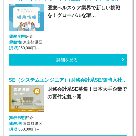
医療ヘルスケア業界で新しい挑戦
を！グローバルな環…
[勤務形態]
紹介
[勤務地]
東京都 港区
[月収]
350,000円～
詳細を見る
SE（システムエンジニア）(財務会計系SE/随時入社/正社員)
財務会計系SE募集！日本大手企業で
の要件定義～開…
[勤務形態]
紹介
[勤務地]
東京都 港区
[月収]
350,000円～