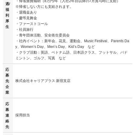
・帰省旅費補助（8万円/年（入社2年目以降の7月賞与時に支給）
遇/
※帰省しない方にも支給されます。
福
・退職金あり
利
・慶弔見舞金
厚
・ファーストコール
生
・社員旅行
・青年団体活動、安全衛生委員会
・社内イベント：新年会、花見、運動会、Music Festival、Parents Da
y、Women’s Day、Men’s Day、Kid’s Day など
・クラブ活動：英語、ベトナム語、日本語クラス、フットサル、バド
ミントン、ゴルフ、写真 など
応
募
株式会社キャリアプラス 新宿支店
先
企
業
応
募
採用担当
連
絡
先