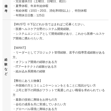
・完全週休2日（土曜日、日曜日、祝日）
・夏季休暇、年末年始休暇
備
・有給休暇（10日～20日、消化率8割以上）、特別休暇
考
・年間休日日数：125日
【MUST】※下記どれか当てはまればご応募ください。
・医療ヘルスケア分野のシステム開発経験。
・システムエンジニアとして開発経験があり、これから医療ヘルスケ
ア開発に携わりたい方。
【WANT】
・リーダーとしてプロジェクト管理経験、若手の指導育成経験がある
方。
経
・オフショア開発の経験がある方
験
・ITアーキテクトの経験がある方
な
・組み込み系開発の経験
ど
【弊社にあう人物像】
・外国籍の方とコミュニケーションをとることに抵抗がない方
・上司と部下の関係がフラットで風通しのよい職場を求められている
方
・最新の技術に興味をお持ちの方
・会社の成長を共に実感していきたい方
・グローバル環境に興味がある方