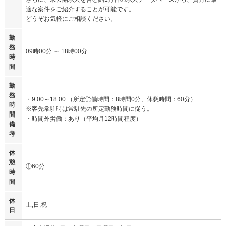
適な案件をご紹介することが可能です。
どうぞお気軽にご相談ください。
勤
務
09時00分 ～ 18時00分
時
間
勤
務
・9:00～18:00 （所定労働時間：8時間0分、休憩時間：60分）
時
※客先常駐時は常駐先の所定勤務時間に従う。
間
・時間外労働：あり（平均月12時間程度）
備
考
休
憩
①60分
時
間
休
土,日,祝
日