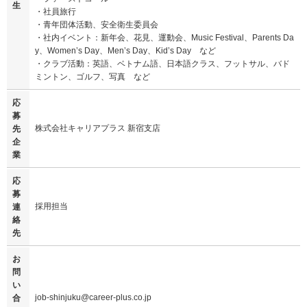
生
・社員旅行
・青年団体活動、安全衛生委員会
・社内イベント：新年会、花見、運動会、Music Festival、Parents Da
y、Women’s Day、Men’s Day、Kid’s Day など
・クラブ活動：英語、ベトナム語、日本語クラス、フットサル、バド
ミントン、ゴルフ、写真 など
応
募
株式会社キャリアプラス 新宿支店
先
企
業
応
募
採用担当
連
絡
先
お
問
い
job-shinjuku@career-plus.co.jp
合