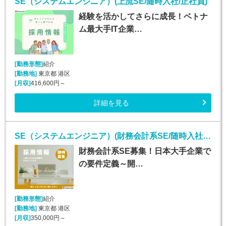
SE（システムエンジニア）(上流SE/随時入社/正社員)
経験を活かしてさらに成長！ベトナ
ム最大手IT企業…
[勤務形態]
紹介
[勤務地]
東京都 港区
[月収]
416,600円～
詳細を見る
SE（システムエンジニア）(財務会計系SE/随時入社/正社員)
財務会計系SE募集！日本大手企業で
の要件定義～開…
[勤務形態]
紹介
[勤務地]
東京都 港区
[月収]
350,000円～