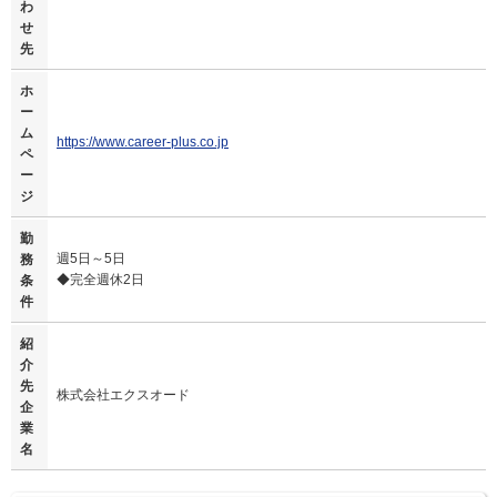
わ
せ
先
ホ
ー
ム
https://www.career-plus.co.jp
ペ
ー
ジ
勤
週5日～5日
務
◆完全週休2日
条
件
紹
介
先
株式会社エクスオード
企
業
名