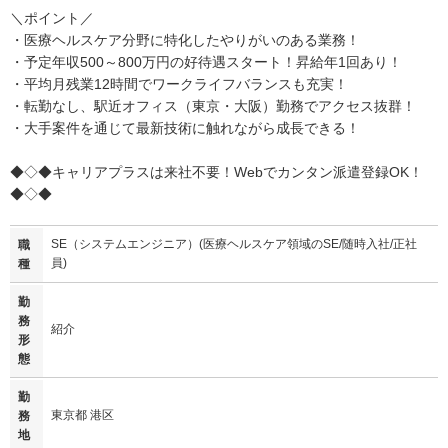
＼ポイント／
・医療ヘルスケア分野に特化したやりがいのある業務！
・予定年収500～800万円の好待遇スタート！昇給年1回あり！
・平均月残業12時間でワークライフバランスも充実！
・転勤なし、駅近オフィス（東京・大阪）勤務でアクセス抜群！
・大手案件を通じて最新技術に触れながら成長できる！
◆◇◆キャリアプラスは来社不要！Webでカンタン派遣登録OK！
◆◇◆
SE（システムエンジニア）(医療ヘルスケア領域のSE/随時入社/正社
職
員)
種
勤
務
紹介
形
態
勤
東京都 港区
務
地