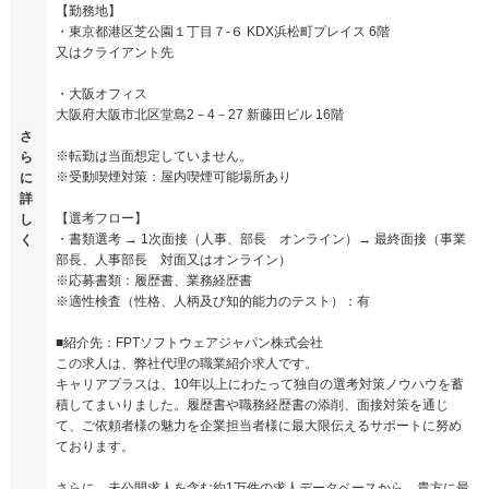
【勤務地】
・東京都港区芝公園１丁目７-６ KDX浜松町プレイス 6階
又はクライアント先
・大阪オフィス
大阪府大阪市北区堂島2－4－27 新藤田ビル 16階
さ
※転勤は当面想定していません。
ら
※受動喫煙対策：屋内喫煙可能場所あり
に
詳
【選考フロー】
し
・書類選考 → 1次面接（人事、部長 オンライン）→ 最終面接（事業
く
部長、人事部長 対面又はオンライン）
※応募書類：履歴書、業務経歴書
※適性検査（性格、人柄及び知的能力のテスト）：有
■紹介先：FPTソフトウェアジャパン株式会社
この求人は、弊社代理の職業紹介求人です。
キャリアプラスは、10年以上にわたって独自の選考対策ノウハウを蓄
積してまいりました。履歴書や職務経歴書の添削、面接対策を通じ
て、ご依頼者様の魅力を企業担当者様に最大限伝えるサポートに努め
ております。
さらに、未公開求人を含む約1万件の求人データベースから、貴方に最