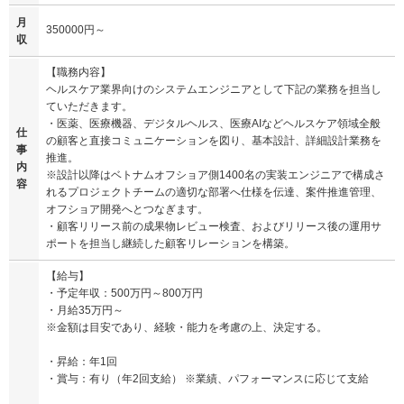
月
350000円～
収
【職務内容】
ヘルスケア業界向けのシステムエンジニアとして下記の業務を担当し
ていただきます。
・医薬、医療機器、デジタルヘルス、医療AIなどヘルスケア領域全般
仕
の顧客と直接コミュニケーションを図り、基本設計、詳細設計業務を
事
推進。
内
※設計以降はベトナムオフショア側1400名の実装エンジニアで構成さ
容
れるプロジェクトチームの適切な部署へ仕様を伝達、案件推進管理、
オフショア開発へとつなぎます。
・顧客リリース前の成果物レビュー検査、およびリリース後の運用サ
ポートを担当し継続した顧客リレーションを構築。
【給与】
・予定年収：500万円～800万円
・月給35万円～
※金額は目安であり、経験・能力を考慮の上、決定する。
・昇給：年1回
・賞与：有り（年2回支給） ※業績、パフォーマンスに応じて支給