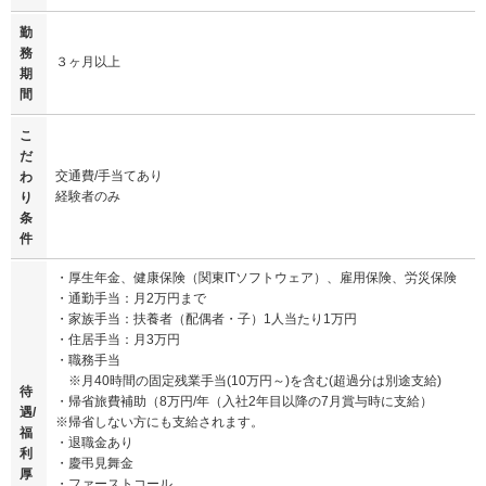
勤
務
３ヶ月以上
期
間
こ
だ
交通費/手当てあり
わ
経験者のみ
り
条
件
・厚生年金、健康保険（関東ITソフトウェア）、雇用保険、労災保険
・通勤手当：月2万円まで
・家族手当：扶養者（配偶者・子）1人当たり1万円
・住居手当：月3万円
・職務手当
※月40時間の固定残業手当(10万円～)を含む(超過分は別途支給)
待
・帰省旅費補助（8万円/年（入社2年目以降の7月賞与時に支給）
遇/
※帰省しない方にも支給されます。
福
・退職金あり
利
・慶弔見舞金
厚
・ファーストコール