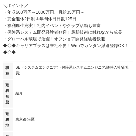
＼ポイント／
・年収500万円～1000万円、月給35万円～
・完全週休2日制＆年間休日日数125日
・福利厚生充実！社内イベントやクラブ活動も豊富
・保険系システム開発経験者歓迎！最新技術に触れながら成長
・グローバル環境で活躍！オフショア開発経験者歓迎
◆◇◆キャリアプラスは来社不要！Webでカンタン派遣登録OK！
◆◇◆
SE（システムエンジニア）(保険系システムエンジニア/随時入社/正社
職
員)
種
勤
務
紹介
形
態
勤
東京都 港区
務
地