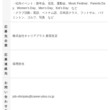
・社内イベント：新年会、花見、運動会、Music Festival、Parents Da
y、Women’s Day、Men’s Day、Kid’s Day など
・クラブ活動：英語、ベトナム語、日本語クラス、フットサル、バド
ミントン、ゴルフ、写真 など
応
募
株式会社キャリアプラス 新宿支店
先
企
業
応
募
採用担当
連
絡
先
お
問
い
job-shinjuku@career-plus.co.jp
合
わ
せ