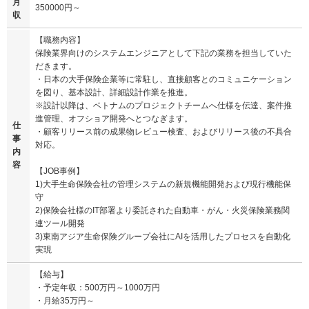
月
350000円～
収
【職務内容】
保険業界向けのシステムエンジニアとして下記の業務を担当していた
だきます。
・日本の大手保険企業等に常駐し、直接顧客とのコミュニケーション
を図り、基本設計、詳細設計作業を推進。
※設計以降は、ベトナムのプロジェクトチームへ仕様を伝達、案件推
進管理、オフショア開発へとつなぎます。
仕
・顧客リリース前の成果物レビュー検査、およびリリース後の不具合
事
対応。
内
容
【JOB事例】
1)大手生命保険会社の管理システムの新規機能開発および現行機能保
守
2)保険会社様のIT部署より委託された自動車・がん・火災保険業務関
連ツール開発
3)東南アジア生命保険グループ会社にAIを活用したプロセスを自動化
実現
【給与】
・予定年収：500万円～1000万円
・月給35万円～