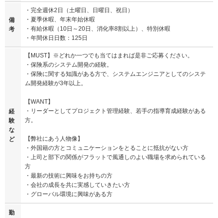
・完全週休2日（土曜日、日曜日、祝日）
・夏季休暇、年末年始休暇
備
・有給休暇（10日～20日、消化率8割以上）、特別休暇
考
・年間休日日数：125日
【MUST】※どれか一つでも当てはまれば是非ご応募ください。
・保険系のシステム開発の経験。
・保険に関する知識がある方で、システムエンジニアとしてのシステ
ム開発経験が3年以上。
【WANT】
・リーダーとしてプロジェクト管理経験、若手の指導育成経験がある
経
方。
験
な
【弊社にあう人物像】
ど
・外国籍の方とコミュニケーションをとることに抵抗がない方
・上司と部下の関係がフラットで風通しのよい職場を求められている
方
・最新の技術に興味をお持ちの方
・会社の成長を共に実感していきたい方
・グローバル環境に興味がある方
勤