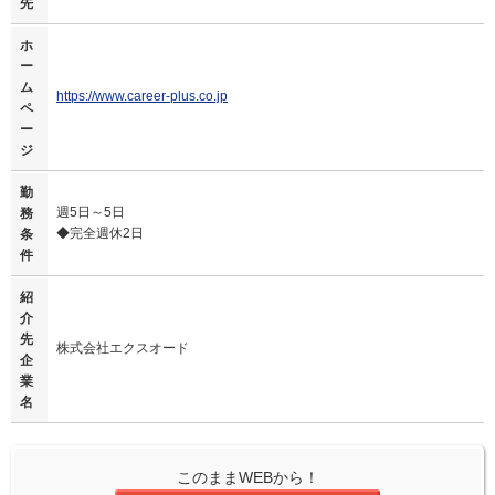
先
ホ
ー
ム
https://www.career-plus.co.jp
ペ
ー
ジ
勤
週5日～5日
務
◆完全週休2日
条
件
紹
介
先
株式会社エクスオード
企
業
名
このままWEBから！