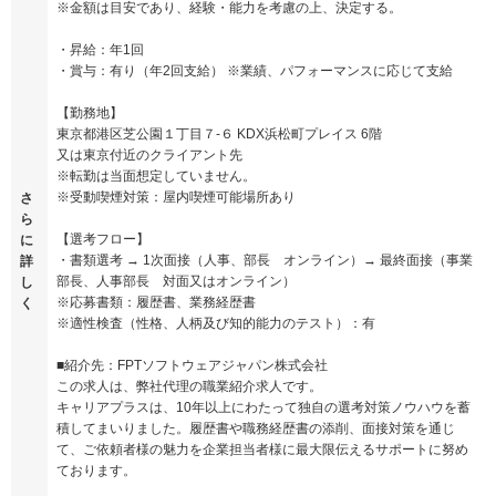
※金額は目安であり、経験・能力を考慮の上、決定する。
・昇給：年1回
・賞与：有り（年2回支給） ※業績、パフォーマンスに応じて支給
【勤務地】
東京都港区芝公園１丁目７-６ KDX浜松町プレイス 6階
又は東京付近のクライアント先
※転勤は当面想定していません。
※受動喫煙対策：屋内喫煙可能場所あり
さ
ら
【選考フロー】
に
・書類選考 → 1次面接（人事、部長 オンライン）→ 最終面接（事業
詳
部長、人事部長 対面又はオンライン）
し
※応募書類：履歴書、業務経歴書
く
※適性検査（性格、人柄及び知的能力のテスト）：有
■紹介先：FPTソフトウェアジャパン株式会社
この求人は、弊社代理の職業紹介求人です。
キャリアプラスは、10年以上にわたって独自の選考対策ノウハウを蓄
積してまいりました。履歴書や職務経歴書の添削、面接対策を通じ
て、ご依頼者様の魅力を企業担当者様に最大限伝えるサポートに努め
ております。