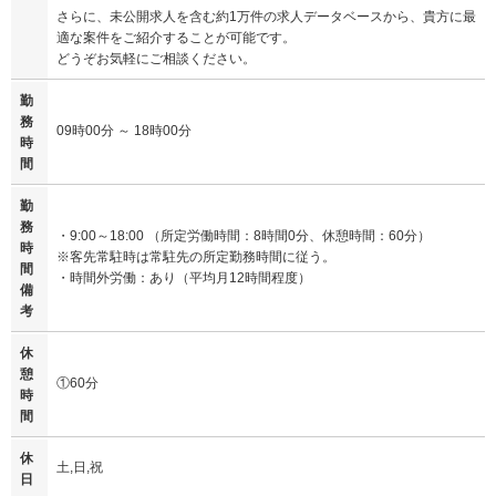
さらに、未公開求人を含む約1万件の求人データベースから、貴方に最
適な案件をご紹介することが可能です。
どうぞお気軽にご相談ください。
勤
務
09時00分 ～ 18時00分
時
間
勤
務
・9:00～18:00 （所定労働時間：8時間0分、休憩時間：60分）
時
※客先常駐時は常駐先の所定勤務時間に従う。
間
・時間外労働：あり（平均月12時間程度）
備
考
休
憩
①60分
時
間
休
土,日,祝
日