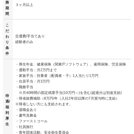
務
３ヶ月以上
期
間
こ
だ
交通費/手当てあり
わ
経験者のみ
り
条
件
・厚生年金、健康保険（関東ITソフトウェア）、雇用保険、労災保険
・通勤手当：月2万円まで
・家族手当：扶養者（配偶者・子）1人当たり1万円
・住居手当：月3万円
・職務手当
※月40時間の固定残業手当(10万円～)を含む(超過分は別途支給)
待
・帰省旅費補助（8万円/年（入社2年目以降の7月賞与時に支給）
遇/
※帰省しない方にも支給されます。
福
・退職金あり
利
・慶弔見舞金
厚
・ファーストコール
生
・社員旅行
・青年団体活動、安全衛生委員会