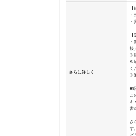
【
・
・
【
・
接
※
※
く
さらに詳しく
※
■
こ
キ
書
さ
す
ど