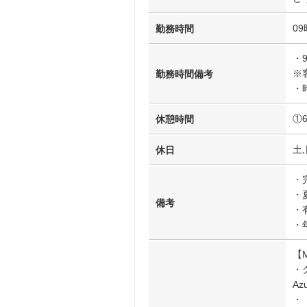
09
勤務時間
・
※
勤務時間備考
・
①
休憩時間
土,
休日
・
・
備考
・
・
【
・
A
・