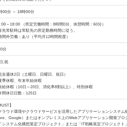
時00分 ～ 18時00分
9:00～18:00 （所定労働時間：8時間0分、休憩時間：60分）
客先常駐時は常駐先の所定勤務時間に従う。
時間外労働：あり（平均月12時間程度）
60分
日,祝
完全週休2日（土曜日、日曜日、祝日）
夏季休暇、年末年始休暇
有給休暇（10日～20日、消化率8割以上）、特別休暇
年間休日日数：125日
MUST】
クラウド環境やクラウドサービスを活用したアプリケーションシステム構
zure、Google）またはオンプレミス上のWebアプリケーション開発プ
「システム化構想策定プロジェクト」または「IT戦略策定プロジェクト