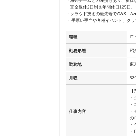
・海外チームとの連携もあり、多様
・完全週休2日制＆年間休日125日
・クラウド技術の最先端でAWS、Azur
・ 手厚い手当や各種イベント、ク
I
職種
紹
勤務形態
東
勤務地
53
月収
【
・
・
・
仕事内容
の
・
・