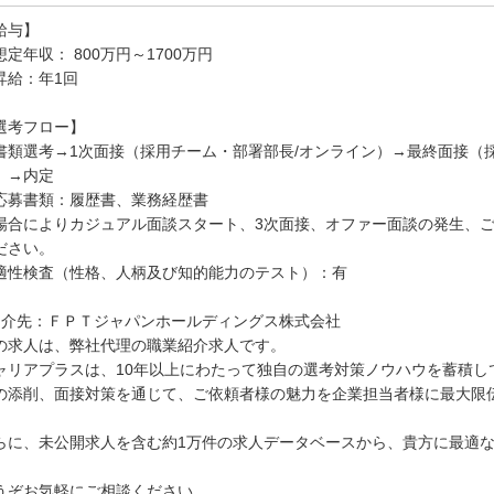
給与】
想定年収： 800万円～1700万円
昇給：年1回
選考フロー】
書類選考→1次面接（採用チーム・部署部長/オンライン）→最終面接（
）→内定
応募書類：履歴書、業務経歴書
場合によりカジュアル面談スタート、3次面接、オファー面談の発生、
ださい。
適性検査（性格、人柄及び知的能力のテスト）：有
紹介先：ＦＰＴジャパンホールディングス株式会社
の求人は、弊社代理の職業紹介求人です。
ャリアプラスは、10年以上にわたって独自の選考対策ノウハウを蓄積し
の添削、面接対策を通じて、ご依頼者様の魅力を企業担当者様に最大限
らに、未公開求人を含む約1万件の求人データベースから、貴方に最適
。
うぞお気軽にご相談ください。