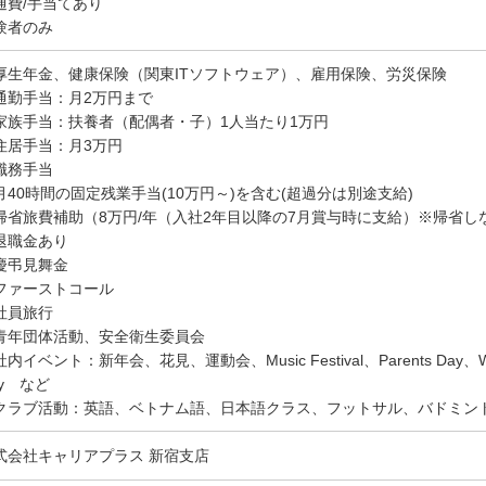
通費/手当てあり
験者のみ
厚生年金、健康保険（関東ITソフトウェア）、雇用保険、労災保険
通勤手当：月2万円まで
家族手当：扶養者（配偶者・子）1人当たり1万円
住居手当：月3万円
職務手当
月40時間の固定残業手当(10万円～)を含む(超過分は別途支給)
帰省旅費補助（8万円/年（入社2年目以降の7月賞与時に支給）※帰省
退職金あり
慶弔見舞金
ファーストコール
社員旅行
青年団体活動、安全衛生委員会
内イベント：新年会、花見、運動会、Music Festival、Parents Day、Wome
ay など
クラブ活動：英語、ベトナム語、日本語クラス、フットサル、バドミン
式会社キャリアプラス 新宿支店