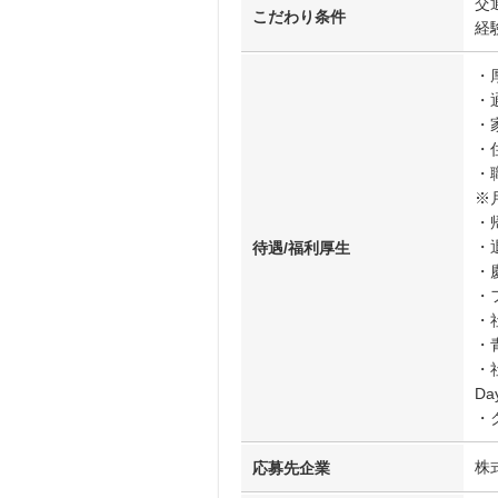
交
こだわり条件
経
・
・
・
・
・
※
・
・
待遇/福利厚生
・
・
・
・
・社
D
・
株
応募先企業