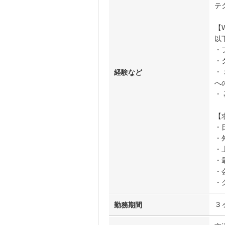
テ
【
以
・
・
・ 
経験など
へ
・
【
・
・
・
・
・
・
３
勤務期間