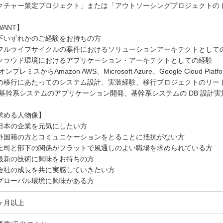
クチャー策定プロジェクト」または「アウトソーシングプロジェクトの
WANT】
下いずれかのご経験をお持ちの方
フルライフサイクルの案件におけるソリューションアーキテクトとして
クラウド環境におけるアプリケーション・アーキテクトとしての経験
オンプレミスからAmazon AWS、Microsoft Azure、Google Cloud 
の移行にあたってのシステム設計、実装経験、移行プロジェクトのリー
 基幹系システムのアプリケーション開発、基幹系システムの DB 設計実
求める人物像】
日本の企業を元気にしたい方
外国籍の方とコミュニケーションをとることに抵抗がない方
上司と部下の関係がフラットで風通しのよい職場を求められている方
最新の技術に興味をお持ちの方
会社の成長を共に実感していきたい方
グローバル環境に興味がある方
ヶ月以上