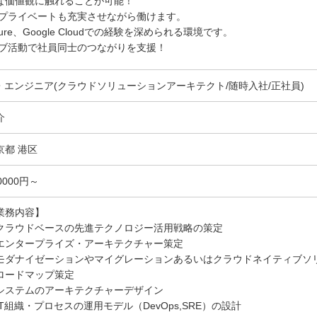
な価値観に触れることが可能！
。プライベートも充実させながら働けます。
e、Google Cloudでの経験を深められる環境です。
ラブ活動で社員同士のつながりを支援！
T・エンジニア(クラウドソリューションアーキテクト/随時入社/正社員)
介
京都 港区
0000円～
業務内容】
クラウドベースの先進テクノロジー活用戦略の策定
エンタープライズ・アーキテクチャー策定
モダナイゼーションやマイグレーションあるいはクラウドネイティブソ
ロードマップ策定
システムのアーキテクチャーデザイン
IT組織・プロセスの運用モデル（DevOps,SRE）の設計