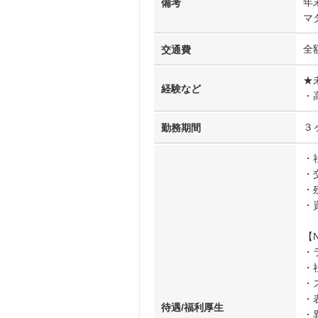
年
備考
マ
全
交通費
★
経験など
・
３
勤務期間
・
・
・
・
【
・
・
・
・
待遇/福利厚生
・