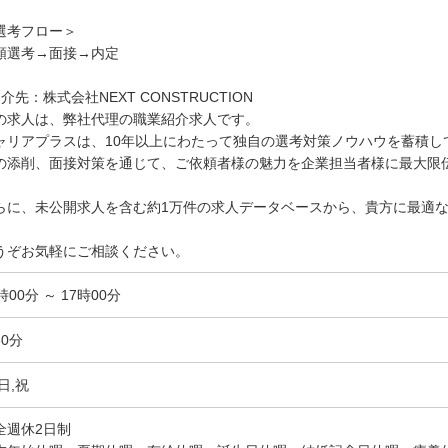
選考フロー＞
類選考→面接→内定
紹介先：株式会社NEXT CONSTRUCTION
の求人は、弊社代理の職業紹介求人です。
ャリアプラスは、10年以上にわたって独自の選考対策ノウハウを蓄積し
の添削、面接対策を通じて、ご依頼者様の魅力を企業担当者様に最大限
らに、未公開求人を含む約1万件の求人データベースから、貴方に最適
。
うぞお気軽にご相談ください。
時00分 ～ 17時00分
60分
日,祝
全週休2日制