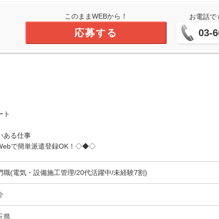
このままWEBから！
お電話で
応募する
03-6
ート
いある仕事
ebで簡単派遣登録OK！◇◆◇
門職(電気・設備施工管理/20代活躍中/未経験7割)
介
玉県