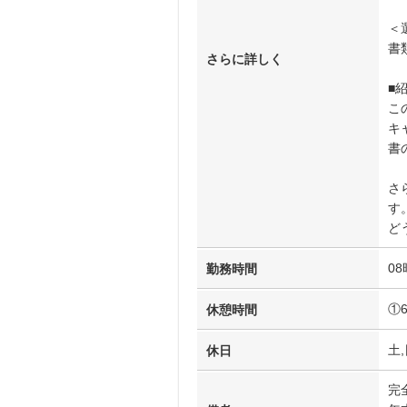
＜
書
さらに詳しく
■
こ
キ
書
さ
す
ど
08
勤務時間
①
休憩時間
土,
休日
完