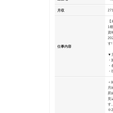
27
月収
【
1
資
2
す!
仕事内容
▼
・
・
・
＜
月給
昇
見
す
※