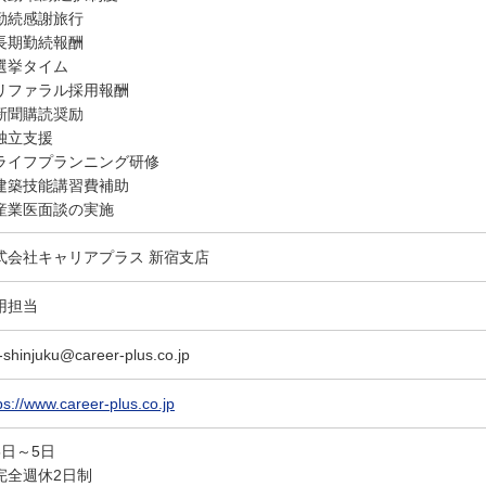
勤続感謝旅行
長期勤続報酬
選挙タイム
リファラル採用報酬
新聞購読奨励
独立支援
ライフプランニング研修
建築技能講習費補助
産業医面談の実施
式会社キャリアプラス 新宿支店
用担当
-shinjuku@career-plus.co.jp
ps://www.career-plus.co.jp
5日～5日
完全週休2日制