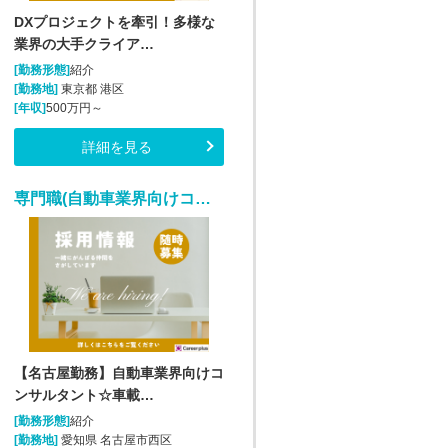
DXプロジェクトを牽引！多様な
業界の大手クライア…
[勤務形態]
紹介
[勤務地]
東京都 港区
[年収]
500万円～
詳細を見る
専門職(自動車業界向けコンサルタント/名古屋/正社員)
【名古屋勤務】自動車業界向けコ
ンサルタント☆車載…
[勤務形態]
紹介
[勤務地]
愛知県 名古屋市西区