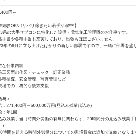
1400円～
未経験OK!バリバリ稼ぎたい若手活躍中!】
都3県の大手サブコンに特化した設備・電気施工管理職のお仕事です。
格手当や各種手当も充実しており、出張もほぼございません。
023年の6月に立ち上げたばかりの新しい部署ですので、一緒に部署を盛
主な仕事内容
施工図面の作図・チェック・訂正業務
各種検査、安全管理、写真管理など
現場での工務的な後方支援
給与＞
：271,400円～500,000万円(見込み残業代込み)
給：年1回
込み残業手当（時間外労働の有無に関わらず、20時間分の見込み残業手当と
。）
20時間を超える時間外労働分についての割増賃金は追加で支給となりま