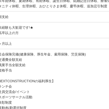
末年始休暇、夏期休暇、有給休暇、誕生日休暇、結婚記念日休暇、療養
タニティ休暇、生理休暇、おひとりさま休暇、慶弔休暇、追加忌引制度
額支給
未経験も大歓迎です!★
高卒以上の方
ヶ月以上
社会保険完備(健康保険、厚生年金、雇用保険、労災保険)
交通費全額支給
残業手当全額支給
資格手当
NEXTCONSTRUCTIONの福利厚生】
ランチ会
社員交流会/イベント
スポーツサークル活動
表彰制度
異動/転勤選択制度