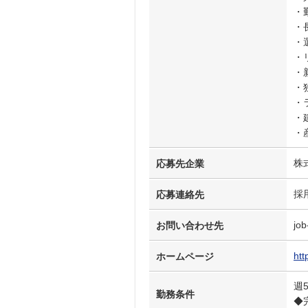
・
・
・
・
・
・
・
・
・
株
応募先企業
採
応募連絡先
job
お問い合わせ先
htt
ホームページ
週
勤務条件
◆