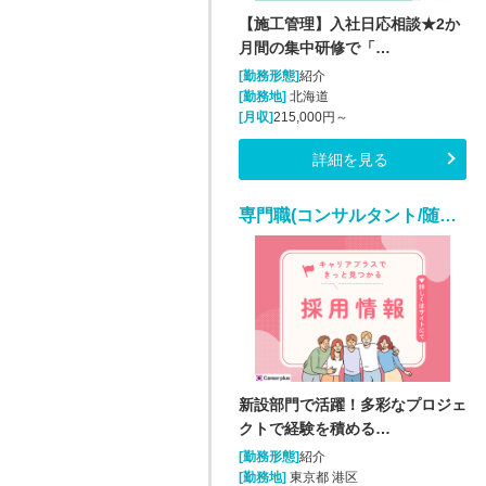
【施工管理】入社日応相談★2か
月間の集中研修で「…
[勤務形態]
紹介
[勤務地]
北海道
[月収]
215,000円～
詳細を見る
専門職(コンサルタント/随時入社/正社員)
新設部門で活躍！多彩なプロジェ
クトで経験を積める…
[勤務形態]
紹介
[勤務地]
東京都 港区