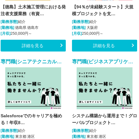
【徳島】土木施工管理における発
【94％が未経験スタート】大規
注者支援業務（有資…
模プロジェクトを支…
[勤務形態]
紹介
[勤務形態]
紹介
[勤務地]
徳島県 徳島市
[勤務地]
大阪府
[月収]
250,000円～
[月収]
250,000円～
詳細を見る
詳細を見る
専門職(シニアテクニカルアーキテクト/随時入社/正社員)
専門職(ビジネスアプリケーションコンサルタント/正社員)
Salesforceでのキャリアを極め
システム構築から運用まで！グロ
る！年収8…
ーバルプロジェクト…
[勤務形態]
紹介
[勤務形態]
紹介
[勤務地]
東京都 港区
[勤務地]
東京都 港区