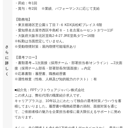
・昇給：年1回
・賞与：年2回 ※業績、パフォーマンスに応じて支給
【勤務地】
・東京都港区芝公園１丁目７-６ KDX浜松町プレイス 6階
・愛知県名古屋市西区牛島町６－１名古屋ルーセントタワー11F
・大阪府大阪市北区堂島2-4-27 JRE堂島タワー16階
※転勤は当面想定していません。
※受動喫煙対策：屋内喫煙可能場所あり
さ
ら
【選考フロー】
に
・書類選考→1次面接（採用チーム・部署担当者/オンライン）→2次面
詳
接（採用チーム部長・部署部長/対面面接）→内定
し
※応募書類：履歴書、職務経歴書
く
※適性検査（性格、人柄及び知的能力のテスト）：有
■紹介先：FPTソフトウェアジャパン株式会社
この求人は、弊社代理の職業紹介求人です。
キャリアプラスは、10年以上にわたって独自の選考対策ノウハウを蓄
積してまいりました。履歴書や職務経歴書の添削、面接対策を通じ
て、ご依頼者様の魅力を企業担当者様に最大限伝えるサポートに努め
ております。