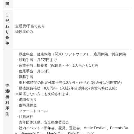
間
こ
だ
交通費/手当てあり
わ
経験者のみ
り
条
件
・厚生年金、健康保険（関東ITソフトウェア）、雇用保険、労災保険
・通勤手当：月2万円まで
・家族手当：扶養者（配偶者・子）1人当たり1万円
・住居手当：月3万円
・職務手当
※月40時間の固定残業手当(10万円～)を含む(超過分は別途支給)
待
・帰省旅費補助（8万円/年（入社2年目以降の7月賞与時に支給）
遇/
※帰省しない方にも支給されます。
福
・退職金あり
利
・慶弔見舞金
厚
・ファーストコール
生
・社員旅行
・青年団体活動、安全衛生委員会
・社内イベント：新年会、花見、運動会、Music Festival、Parents Da
y、Women’s Day、Men’s Day、Kid’s Day など