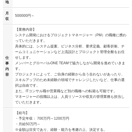
地
月
500000円～
収
【業務内容】
システム開発におけるプロジェクトマネージャー（PM）の職種に携わ
っていただきます。
具体的には、システム提案、ビジネス分析、要求定義、顧客折衝、チ
ームコミュニケーションなど上流設計とプロジェクト管理全般をお任
せします。
仕
メンバーとグローバルONE TEAMで協力しながら開発を進めていきま
事
す。
内
プロジェクトによって、ご自身の経験から合う合わないがあったり、
容
スキルアップのため未経験の領域でチャレンジしたいなど、仕事の選
択は自由です。
また、ITコンサル職や営業職など別の職種への転籍も可能です。
マネージャーの役職以上は、人員リソースや収支の管理業務も担当し
ていただきます。
【給与】
・予定年収： 700万円～1200万円
・月給50万円～
※金額は目安であり、経験・能力を考慮の上、決定する。