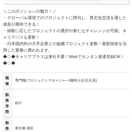
＼このポジションの魅力！／
・グローバル環境でのプロジェクトに関与し、異文化交流を通じた
成長が期待できる！
・経験に応じたプロジェクトの選択や新たなチャレンジが可能。キ
ャリアパスも柔軟！
・日本国内外の大手企業との協働プロジェクト多数！最新技術を活
用した業務に携われます。
◆◇◆キャリアプラスは来社不要！Webでカンタン派遣登録OK！
◆◇◆
職
専門職(プロジェクトマネージャー/随時入社/正社員)
種
勤
務
紹介
形
態
勤
東京都 港区
務