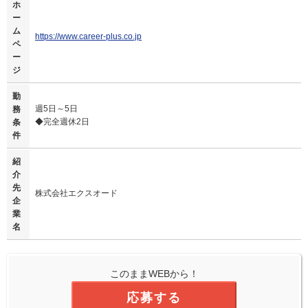
ホ
ー
ム
https://www.career-plus.co.jp
ペ
ー
ジ
勤
週5日～5日
務
◆完全週休2日
条
件
紹
介
先
株式会社エクスオード
企
業
名
このままWEBから！
応募する