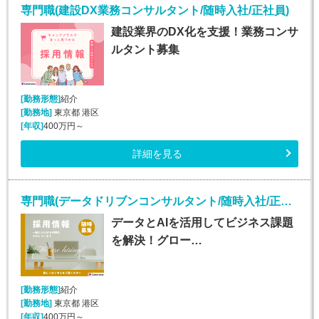
専門職(建設DX業務コンサルタント/随時入社/正社員)
建設業界のDX化を支援！業務コンサ
ルタント募集
[勤務形態]
紹介
[勤務地]
東京都 港区
[年収]
400万円～
詳細を見る
専門職(データドリブンコンサルタント/随時入社/正社員)
データとAIを活用してビジネス課題
を解決！グロー…
[勤務形態]
紹介
[勤務地]
東京都 港区
[年収]
400万円～