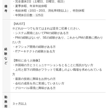
・完全週休2日（土曜日、日曜日、祝日）
・夏季休暇、年末年始休暇
備
・有給休暇（10日～20日、消化率8割以上）、特別休暇
考
・年間休日日数：125日
【MUST】
※どれか一つでも当てはまれば是非ご応募ください。
・システム開発においてPMの経験がある方
・PMの経験はないが、SEの経験があり、これからPMの業務に携わり
たい方
・オフショア開発の経験がある方
経
・ITアーキテクトの経験がある方
験
な
【弊社に合う人物像】
ど
・外国籍の方とコミュニケーションをとることに抵抗がない方
・上司と部下の関係がフラットで風通しのよい職場を求められている
方
・最新の技術に興味をお持ちの方
・会社の成長を共に実感していきたい方
・グローバル環境に興味がある方
勤
務
３ヶ月以上
期