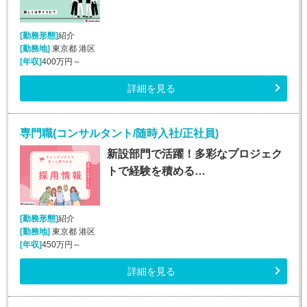
[勤務形態]
紹介
[勤務地]
東京都 港区
[年収]
400万円～
詳細を見る
専門職(コンサルタント/随時入社/正社員)
新設部門で活躍！多彩なプロジェク
トで経験を積める…
[勤務形態]
紹介
[勤務地]
東京都 港区
[年収]
450万円～
詳細を見る