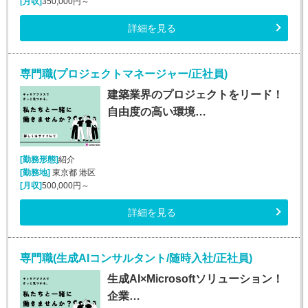
[月収]
350,000円～
詳細を見る
専門職(プロジェクトマネージャー/正社員)
建築業界のプロジェクトをリード！
自由度の高い環境…
[勤務形態]
紹介
[勤務地]
東京都 港区
[月収]
500,000円～
詳細を見る
専門職(生成AIコンサルタント/随時入社/正社員)
生成AI×Microsoftソリューション！
企業…