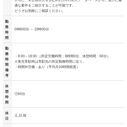
さらに、未公開求人を含む約1万件の求人データベースから、貴方に最
適な案件をご紹介することが可能です。
どうぞお気軽にご相談ください。
勤
務
09時00分 ～ 18時00分
時
間
勤
務
・9:00～18:00 （所定労働時間：8時間0分、休憩時間：60分）
時
※客先常駐時は常駐先の所定勤務時間に従う。
間
・時間外労働：あり（平均月20時間程度）
備
考
休
憩
①60分
時
間
休
土,日,祝
日