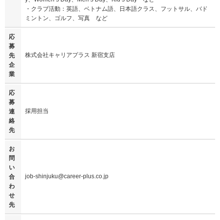
・クラブ活動：英語、ベトナム語、日本語クラス、フットサル、バド
ミントン、ゴルフ、写真 など
応
募
株式会社キャリアプラス 新宿支店
先
企
業
応
募
採用担当
連
絡
先
お
問
い
job-shinjuku@career-plus.co.jp
合
わ
せ
先