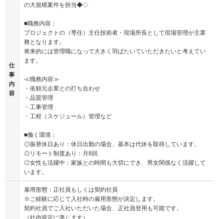
の大規模案件を担当◆◇
■職務内容：
プロジェクトの（専任）主任技術者・現場所長として現場管理が主業
務となります。
将来的には管理職になって大きく羽ばたいていただきたいと考えてい
ます。
仕
事
≪職務内容≫
内
・依頼元企業との打ち合わせ
容
・品質管理
・工事管理
・工程（スケジュール）管理など
■働く環境：
◎振替休日あり：休日出勤の場合、基本は代休を取得しています。
◎リモート制度あり：月8回
◎女性も活躍中：家族との時間も大切にでき、男女関係なく活躍して
います。
雇用形態：正社員もしくは契約社員
※ご経験に応じて入社時の雇用形態が決定します。
契約社員でご入社いただいた場合、正社員登用も可能です。
（社内規定に準じます）