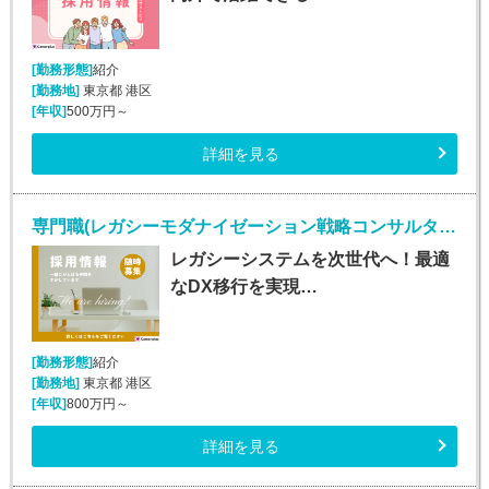
[勤務形態]
紹介
[勤務地]
東京都 港区
[年収]
500万円～
詳細を見る
専門職(レガシーモダナイゼーション戦略コンサルタント/正社員)
レガシーシステムを次世代へ！最適
なDX移行を実現…
[勤務形態]
紹介
[勤務地]
東京都 港区
[年収]
800万円～
詳細を見る