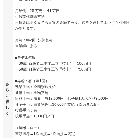
月給例：25 万円～ 41 万円
※残業代別途支給
※賃金はあくまでも目安の金額であり、選考を通じて上下する可能性
があります。
賞与：年2回+決算賞与
※業績による
■モデル年収
・30歳（2級管工事施工管理技士）：560万円
・50歳（1級管工事施工管理技士）：750万円
■昇給：有（年1回）
さ
残業手当：全額別途支給
ら
通勤手当：全額支給
に
家族手当：扶養手当18,000円 お子様1人あたり3,000円
詳
住宅手当：賃貸物件は30,000円支給（既婚者のみ）
し
役職手当：有
く
現場手当：1,000円／日
＜選考フロー＞
書類選考→1次面接→2次面接→内定