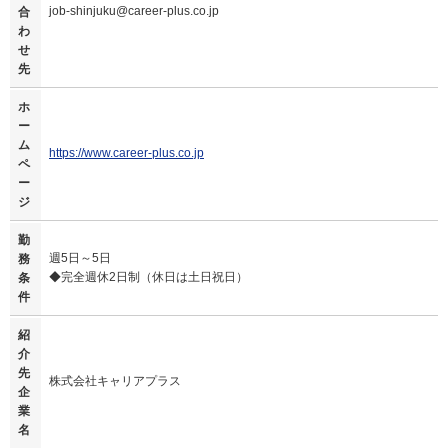
job-shinjuku@career-plus.co.jp
合
わ
せ
先
ホ
ー
ム
https://www.career-plus.co.jp
ペ
ー
ジ
勤
週5日～5日
務
◆完全週休2日制（休日は土日祝日）
条
件
紹
介
先
株式会社キャリアプラス
企
業
名