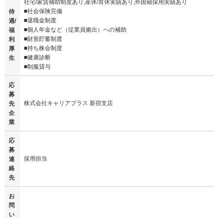
社宅/家賃補助制度あり,産休/育休実績あり,外国籍採用実績あり
■社会保険完備
待
■退職金制度
遇/
■個人年金など（従業員拠出）への補助
福
■財形貯蓄制度
利
■持ち株会制度
厚
■健康診断
生
■制服貸与
応
募
株式会社キャリアプラス 新宿支店
先
企
業
応
募
採用担当
連
絡
先
お
問
い