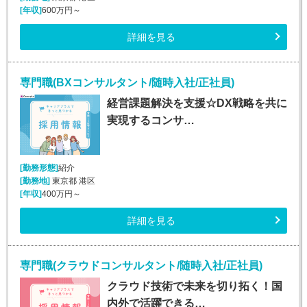
[年収]
600万円～
詳細を見る
専門職(BXコンサルタント/随時入社/正社員)
経営課題解決を支援☆DX戦略を共に
実現するコンサ…
[勤務形態]
紹介
[勤務地]
東京都 港区
[年収]
400万円～
詳細を見る
専門職(クラウドコンサルタント/随時入社/正社員)
クラウド技術で未来を切り拓く！国
内外で活躍できる…