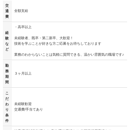
交
全額支給
通
費
・高卒以上
経
未経験者、既卒・第二新卒、大歓迎！
験
技術を学ぶことが好きな方ご応募をお待ちしております
な
ど
業務のわからないことは気軽に質問できる、温かい雰囲気の職場です♪
勤
務
３ヶ月以上
期
間
こ
だ
未経験歓迎
わ
交通費/手当てあり
り
条
件