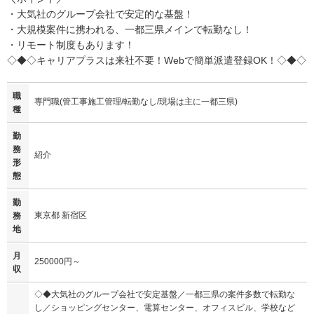
・大気社のグループ会社で安定的な基盤！
・大規模案件に携われる、一都三県メインで転勤なし！
・リモート制度もあります！
◇◆◇キャリアプラスは来社不要！Webで簡単派遣登録OK！◇◆◇
職
専門職(管工事施工管理/転勤なし/現場は主に一都三県)
種
勤
務
紹介
形
態
勤
東京都 新宿区
務
地
月
250000円～
収
◇◆大気社のグループ会社で安定基盤／一都三県の案件多数で転勤な
し／ショッピングセンター、電算センター、オフィスビル、学校など