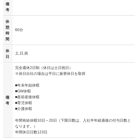
備
考
休
憩
60分
時
間
休
土,日,祝
日
完全週休2日制（休日は土日祝日）
※休日出社の場合は平日に振替休日を取得
■年末年始休暇
■GW休暇
■産前産後休暇
備
■育児休暇
考
■介護休暇
年間有給休暇10日～20日（下限日数は、入社半年経過後の付与日数と
なります。）
年間休日日数123日