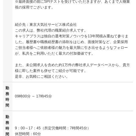
※最終面接の前にSPIテストを受けていただきますが、あくまで人物重
視の採用でございます。
紹介先：東京大気社サービス株式会社
この求人は、弊社代理の職業紹介求人です。
キャリアプラスは独自の選考対策ノウハウを13年間積み重ねて参りま
した。履歴書や職務経歴書の添削をはじめ、面接対策など、企業採用
ご担当者様へご依頼者様の魅力を最大限に引き出せるようなフォロー
が、私共をご利用いただく最大の付加価値です。
また、未公開求人を含めた約1万件の弊社求人データベースから、貴方
様に即した案件も併せてご紹介が可能です。
是非、お気軽にご相談ください。
勤
務
09時00分 ～ 17時45分
時
間
勤
務
9：00～17：45（所定労働時間：7時間45分）
時
休憩時間：60分
間