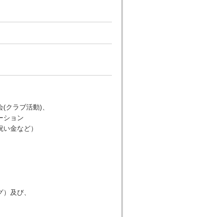
(クラブ活動)、
ーション
い金など）
グ）及び、