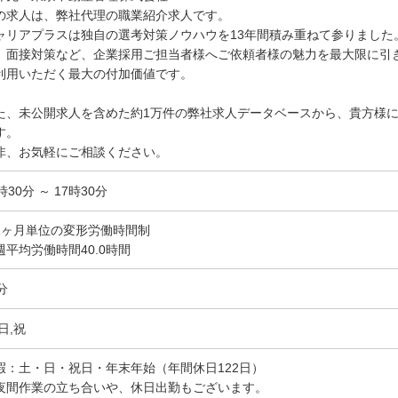
の求人は、弊社代理の職業紹介求人です。
ャリアプラスは独自の選考対策ノウハウを13年間積み重ねて参りました
、面接対策など、企業採用ご担当者様へご依頼者様の魅力を最大限に引
利用いただく最大の付加価値です。
た、未公開求人を含めた約1万件の弊社求人データベースから、貴方様
す。
非、お気軽にご相談ください。
時30分 ～ 17時30分
1ヶ月単位の変形労働時間制
週平均労働時間40.0時間
分
日,祝
暇：土・日・祝日・年末年始（年間休日122日）
夜間作業の立ち合いや、休日出勤もございます。