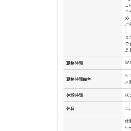
こ
キ
め
ご
ま
で
是
08
勤務時間
※
勤務時間備考
※
60
休憩時間
土,
休日
休
※