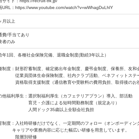
サイト：https://recruit-tfk.jp/
URL：https://www.youtube.com/watch?v=wWhagDuLhlY
ヶ月以上
通費/手当てあり
験者のみ
給年1回、各種社会保険完備、退職金制度(勤続3年以上）
種制度：財形貯蓄制度、確定拠出年金制度、慶弔金制度、保養所、友和会
業員団体生命保険制度、社内クラブ活動、ベネフィットステ
格取得支援制度（通信教育や受験料の費用負担、取得後のお祝
の他福利厚生：選択制福利厚生（カフェテリアプラン）導入、部活動
児・介護による短時間勤務制度（規定あり）
間ドック35歳以上全額会社負担
育制度：入社時研修だけでなく、一定期間のフォロー（オンボーディン
ャリアや業務内容に応じた幅広い研修を用意しています。
階層別研修