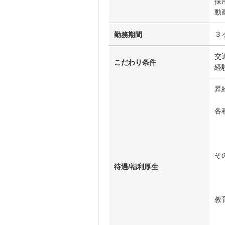
採用
動画
３
勤務期間
交
こだわり条件
経
昇
各
従
資
そ
育
待遇/福利厚生
人
教
キ