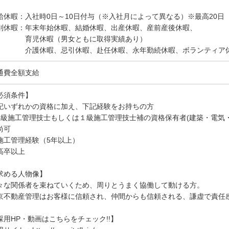
給休暇：入社時0日～10日付与（※入社月によって異なる）※最高20日
別休暇：年末年始休暇、結婚休暇、出産休暇、産前産後休暇、
児休暇（男女ともに取得実績あり）
護休暇、忌引休暇、赴任休暇、永年勤続休暇、ボランティア
通費全額支給
必須条件】
記いずれかの資格に加え、下記経験をお持ちの方
1級施工管理技士もしくは１級施工管理技士補の資格保有者(建築・電気
尚可
施工管理経験（5年以上）
高卒以上
求める人物像】
々な関係者を束ねていくため、周りとうまく協働して動ける方。
京不動産管理はお客様に信頼され、仲間からも信頼される、謙虚で責任
採用HP・動画はこちらをチェック!!】