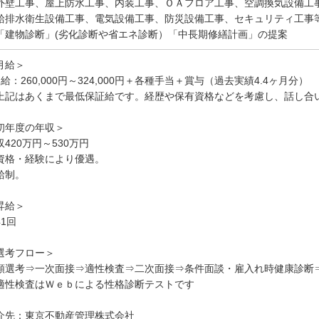
外壁工事、屋上防水工事、内装工事、ＯＡフロア工事、空調換気設備工
排水衛生設備工事、電気設備工事、防災設備工事、セキュリティ工事
「建物診断」(劣化診断や省エネ診断）「中長期修繕計画」の提案
月給＞
月給：260,000円～324,000円＋各種手当＋賞与（過去実績4.4ヶ月分）
上記はあくまで最低保証給です。経歴や保有資格などを考慮し、話し合
初年度の年収＞
収420万円～530万円
資格・経験により優遇。
給制。
昇給＞
年1回
選考フロー＞
類選考⇒一次面接⇒適性検査⇒二次面接⇒条件面談・雇入れ時健康診断
適性検査はＷｅｂによる性格診断テストです
介先：東京不動産管理株式会社