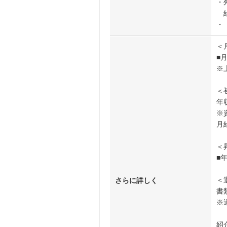
・
給
・
＜
■
※
＜
年
※
月
＜
■
＜
さらに詳しく
書
※
紹