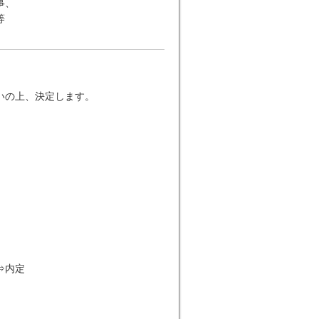
事、
等
いの上、決定します。
⇒内定