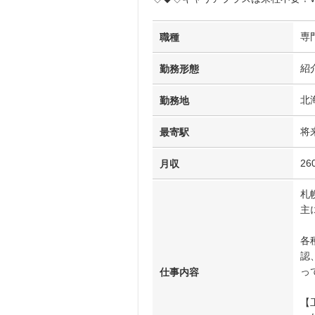
専
職種
紹
勤務形態
北
勤務地
将
最寄駅
26
月収
札
主
各
認
っ
仕事内容
【