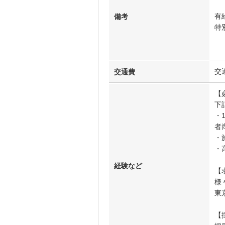
有
備考
特
育
介
交
交通費
【
下
・
者
・
・
経験など
【
様
東
【