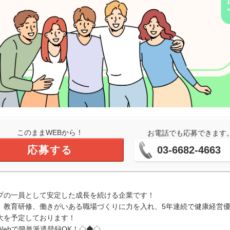
このままWEBから！
お電話でも応募できます
応募する
03-6682-4663
プの一員として安定した成長を続ける企業です！
、教育研修、働きがいある職場づくりに力を入れ、5年連続で健康経営
大を予定しております！
ebで簡単派遣登録OK！◇◆◇