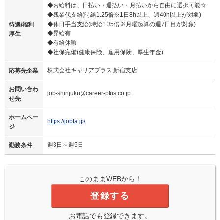
◆お給料は、日払い・週払い・月払いから自由に選択可能☆
◆残業代支給(時給1.25倍※1日8h以上、週40h以上が対象)
◆休日手当支給(時給1.35倍※月曜起算の週7日目が対象)
待遇/福利
◆昇給有
厚生
◆有給休暇
◆社保完備(健康保険、雇用保険、厚生年金)
株式会社キャリアプラス 新宿支店
応募先企業
お問い合わ
job-shinjuku@career-plus.co.jp
せ先
ホームペー
https://jobta.jp/
ジ
週3日～週5日
勤務条件
このままWEBから！
登録する
お電話でも登録できます。