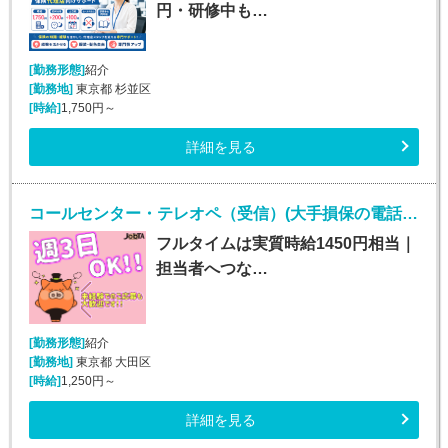
円・研修中も…
[勤務形態]
紹介
[勤務地]
東京都 杉並区
[時給]
1,750円～
詳細を見る
コールセンター・テレオペ（受信）(大手損保の電話取次ぎ｜土日祝休み*契約社員)
フルタイムは実質時給1450円相当｜
担当者へつな…
[勤務形態]
紹介
[勤務地]
東京都 大田区
[時給]
1,250円～
詳細を見る