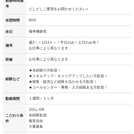
勤務時間備
考
どしどしご要望をお聞かせください♪
60分
休憩時間
備考欄参照
休日
週3～！1日3ｈ～！平日のみ！土日のみ等！
備考
お仕事により異なります。
お仕事により異なります。
研修
★未経験の方歓迎！
★スキルアップ・キャリアアップしたい方歓迎！
経験など
★接客・販売など経験を活かせる方歓迎！
★コールセンター・事務・入力経験ある方歓迎！
１週間～１ヶ月
勤務期間
日払いOK
未経験歓迎
こだわり条
服装自由
件
大量募集