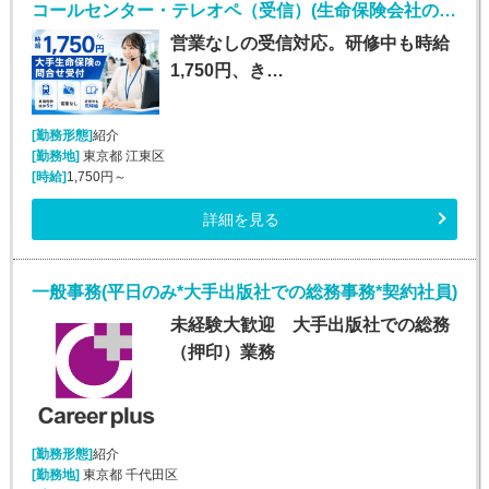
コールセンター・テレオペ（受信）(生命保険会社の問合せ受付／時給1750円／営業なし)
営業なしの受信対応。研修中も時給
1,750円、き…
[勤務形態]
紹介
[勤務地]
東京都 江東区
[時給]
1,750円～
詳細を見る
一般事務(平日のみ*大手出版社での総務事務*契約社員)
未経験大歓迎 大手出版社での総務
（押印）業務
[勤務形態]
紹介
[勤務地]
東京都 千代田区