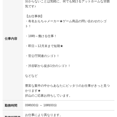
分からないことは気軽に、何でも聞けるアットホームな雰囲
気です♪
【お仕事例】
・有名おもちゃメーカー★ゲーム商品の問い合わせのシゴ
ト！
・18時～働ける仕事！
仕事内容
・即日～12月末まで短期★
・官公庁関連のシゴト！
・渋谷駅から徒歩1分のシゴト！
などなど
豊富な案件の中からあなたにピッタリのお仕事がきっと見つ
かります★
択山のご応募お待ちしています。
09時00分 ～ 18時00分
勤務時間
お仕事により異なります。