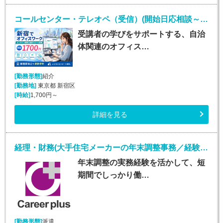
コールセンター・テレオペ（受信）(開始日応相談～2027年1月末*オンライン研修受講サポート)
受講者の学びをサポートする、自治
体関連のオフィス…
[勤務形態]
紹介
[勤務地]
東京都 新宿区
[時給]
1,700円～
詳細を見る
経理・財務(大手住宅メーカーの年末調整事務／経験者限定・短期)
年末調整の実務経験を活かして、短
期間でしっかり働…
[勤務形態]
派遣