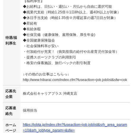
【福利厚生】
◆お給料は、日払い・週払い・月払から自由に選択可能
◆残業代支給（時給1.25倍※1日8h以上、週40h以上が対象）
◆休日手当支給（時給1.35倍※月曜起算の週7日目が対象）
◆昇給有
◆有給休暇
◆社保完備（健康保険、雇用保険、厚生年金)
待遇/福
◆全国健康保険協会
利厚生
・社会保険料率が安い
・付加給付が充実！（病気怪我の給付や出産育児付加金等）
・提携スポーツクラブの利用割引
・格安の保養施設、旅行パックの割引制度
↓その他のお仕事はこちらっ↓
http://www.hibarai.com/index.cfm?fuseaction=job.joblist&sfw=cok
応募先
株式会社キャリアプラス 沖縄支店
企業
応募連
採用担当
絡先
https://jobta.jp/index.cfm?fuseaction=job.joblist&srh_area_param
ホーム
=10&srh_jobtype_param=&sfw=
ページ