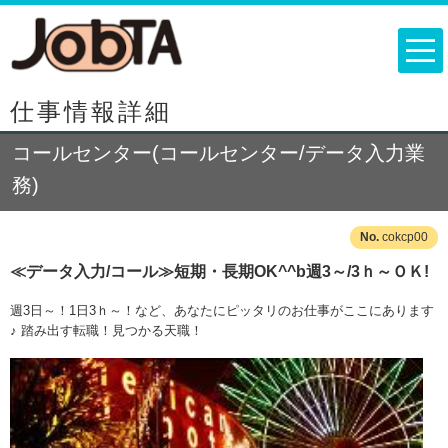
仕事情報詳細
コールセンター(コールセンター/データ入力業
務)
cokcp00
≪データ入力/コール≫短期・長期OK^^b週3～/3ｈ～ＯＫ!
週3日～！1日3ｈ～！など、あなたにピッタリのお仕事がここにあります
♪ 踏み出す転職！見つかる天職！