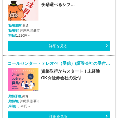
夜勤選べるシフ…
[勤務形態]
派遣
[勤務地]
沖縄県 那覇市
[時給]
1,220円～
詳細を見る
コールセンター・テレオペ（受信）(証券会社の受付・事務スタッフ/6月9日入社)
資格取得からスタート！未経験
OK☆証券会社の受付…
[勤務形態]
紹介
[勤務地]
沖縄県 那覇市
[時給]
1,370円～
詳細を見る