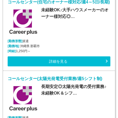
コールセンター(住宅のオーナー様対応/週4～5日/長期)
未経験OK♪大手ハウスメーカーのオ
ーナー様対応◎…
[勤務形態]
派遣
[勤務地]
沖縄県 那覇市
[時給]
1,250円～
詳細を見る
コールセンター(太陽光発電受付業務/週5シフト制)
長期安定◎太陽光発電の受付業務♪
未経験OK＆シフ…
[勤務形態]
派遣