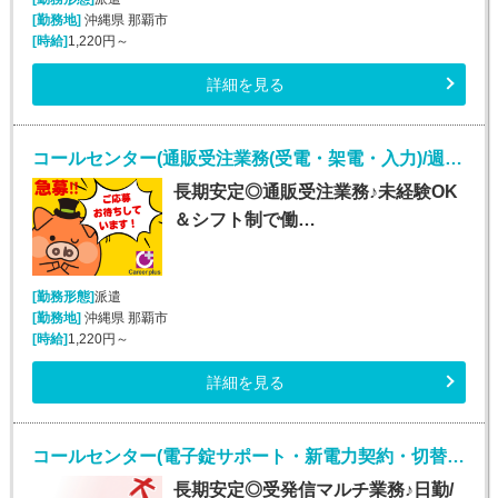
[勤務地]
沖縄県 那覇市
[時給]
1,220円～
詳細を見る
コールセンター(通販受注業務(受電・架電・入力)/週5シフト制)
長期安定◎通販受注業務♪未経験OK
＆シフト制で働…
[勤務形態]
派遣
[勤務地]
沖縄県 那覇市
[時給]
1,220円～
詳細を見る
コールセンター(電子錠サポート・新電力契約・切替事務業務/週5シフト制)
長期安定◎受発信マルチ業務♪日勤/