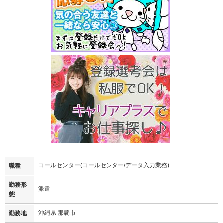
コールセンター(コールセンター/データ入力業務)
職種
勤務形
派遣
態
沖縄県 那覇市
勤務地