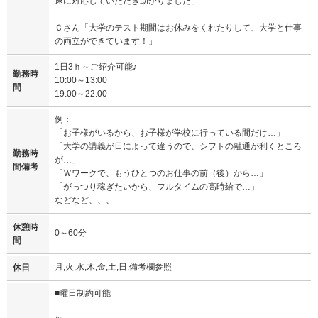
速に対応していただき助かりました」
Ｃさん「大学のテスト期間はお休みをくれたりして、大学と仕事
の両立ができています！」
1日3ｈ～ご紹介可能♪
勤務時
10:00～13:00
間
19:00～22:00
例：
「お子様がいるから、お子様が学校に行っている間だけ…」
「大学の講義が日によって違うので、シフトの融通が利くところ
勤務時
が…」
間備考
「Ｗワークで、もうひとつのお仕事の前（後）から…」
「がっつり稼ぎたいから、フルタイムの高時給で…」
などなど、、、
休憩時
0～60分
間
月,火,水,木,金,土,日,備考欄参照
休日
■曜日制約可能