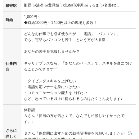
那覇市/浦添市/豊見城市/北谷町/沖縄市/うるま市/名護etc...
最寄駅
1,000円～
時給
◆時給1000円～1450円以上の現場も多数！
どんなお仕事でも必ず使うのが、「電話」「パソコン」。
でも、電話もパソコンも苦手…という方が大多数…
あなたの苦手を克服しませんか？
キャリアプラスなら、「あなたのペース」で、スキルを身につけ
仕事内
ることができます^^
容
・タイピングスキルを上げたい
・電話対応マナーを身につけたい
・コミュニケーション能力を上げたい
など、思っている以上に得られるものはたくさんあります♪
体験談
Ａさん「担当の方が気さくで、なんでも相談しやすかったで
す。」
さらに
Ｂさん「保育園に出すための勤務証明書をお願いしましたが、迅
詳しく