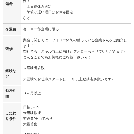
例：
備考
・土日祝休み固定
・学校が遅い曜日はお休み固定
など
有 ※一部企業に限る
交通費
業務に関しては、フォロー体制の整っている企業さんをご紹介し
ます^^
研修
弊社でも、スキル向上に向けたフォローもさせていただきます♪
どんなことでもお気軽にご相談下さい★ミ
未経験者多数!!!
経験な
ど
未経験でお仕事スタートし、1年以上勤務者多数います♪
勤務期
３ヶ月以上
間
日払いOK
未経験歓迎
こだわ
交通費/手当てあり
り条件
大量募集