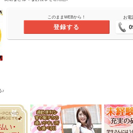
このままWEBから！
お電
登録する
0
る♪
!