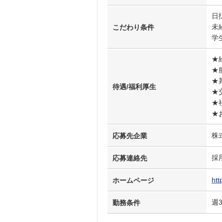
日
未
こだわり条件
学
★
★
★
待遇/福利厚生
★
★
★
株
応募先企業
採
応募連絡先
htt
ホームページ
週
勤務条件