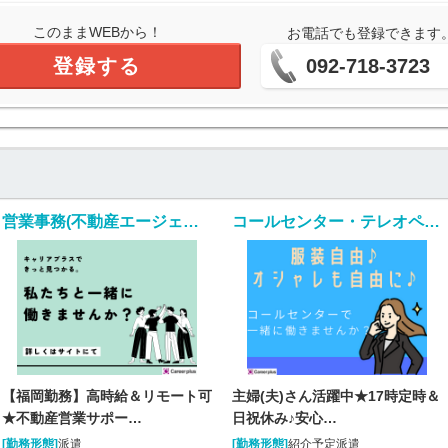
このままWEBから！
お電話でも登録できます
登録する
092-718-3723
営業事務(不動産エージェントの営業サポート/入社日応相談)
コールセンター・テレオペ（受信）(生命保険の契約者問い合わせ窓口/7月1日入社)
【福岡勤務】高時給＆リモート可
主婦(夫)さん活躍中★17時定時＆
★不動産営業サポー…
日祝休み♪安心…
[勤務形態]
派遣
[勤務形態]
紹介予定派遣