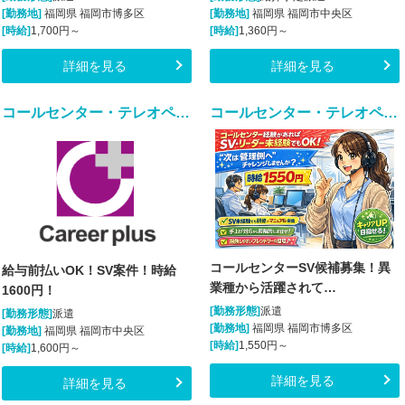
[勤務地]
福岡県 福岡市博多区
[勤務地]
福岡県 福岡市中央区
[時給]
1,700円～
[時給]
1,360円～
詳細を見る
詳細を見る
コールセンター・テレオペ（受信）(業務用スマートフォンに関する紛失等問い合わせ窓口)
コールセンター・テレオペ（発信）(＼未経験から始める／コールセンターSV候補)
コールセンターSV候補募集！異
給与前払いOK！SV案件！時給
業種から活躍されて…
1600円！
[勤務形態]
派遣
[勤務形態]
派遣
[勤務地]
福岡県 福岡市博多区
[勤務地]
福岡県 福岡市中央区
[時給]
1,550円～
[時給]
1,600円～
詳細を見る
詳細を見る