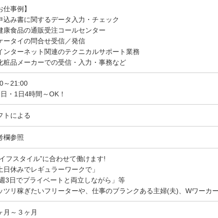
お仕事例】
申込み書に関するデータ入力・チェック
健康食品の通販受注コールセンター
ケータイの問合せ受信／発信
インターネット関連のテクニカルサポート業務
化粧品メーカーでの受信・入力・事務など
50～21:00
3日・1日4時間～OK！
フトによる
考欄参照
ライフスタイル”に合わせて働けます!
土日休みでレギュラーワークで」
 週3日でプライベートと両立しながら」等
ッツリ稼ぎたいフリーターや、仕事のブランクある主婦(夫)、Wワーカ
ヶ月～３ヶ月