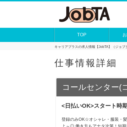
TOP
お
キャリアプラスの求人情報【JobTA】（ジョブタ
仕事情報詳細
コールセンター(
<日払いOK>スタート時期
登録のみOK☆オシャレ・服装・髪
よ～◎ 働き方もアナタ次第！短期