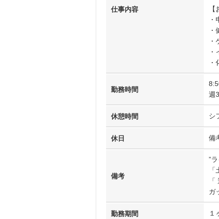
【
仕事内容
・
・
・
・
・
8:
勤務時間
週
シ
休憩時間
備
休日
”
「
備考
「
ガ
１
勤務期間