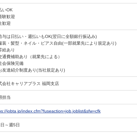
払いOK
経験歓迎
生歓迎
給与は日払い・週払いもOK(翌日に全額銀行振込み)
服装・髪型・ネイル・ピアス自由(一部就業先により規定あり)
昇給あり
交通費補助あり（就業先による）
社会保険完備
お友達紹介制度あり(当社規定あり)
式会社キャリアプラス 福岡支店
用担当
ps://jobta.jp/index.cfm?fuseaction=job.joblist&sfw=cfk
3日～週5日