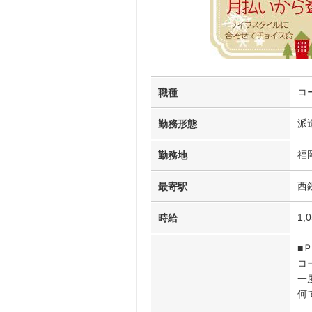
コ
職種
派
勤務形態
福
勤務地
西
最寄駅
1,
時給
■
コ
一
何