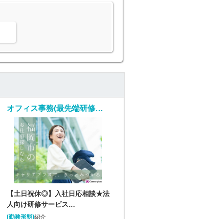
。
オフィス事務(最先端研修サービスのご案内/入社日応相談～/平日のみ)
【土日祝休◎】入社日応相談★法
人向け研修サービス…
[勤務形態]
紹介