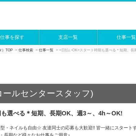
仕事を探す
支店一覧
仕事一覧
）TOP
仕事検索
仕事一覧
<日払いOK>スタート時期も選べる＊短期、長期O
コールセンタースタッフ)
も選べる＊短期、長期OK、週3～、4h～OK!
型・ネイルも自由☆ 友達同士の応募も大歓迎!! 皆一緒にスター
・長期など様々なお仕事をご用意♪