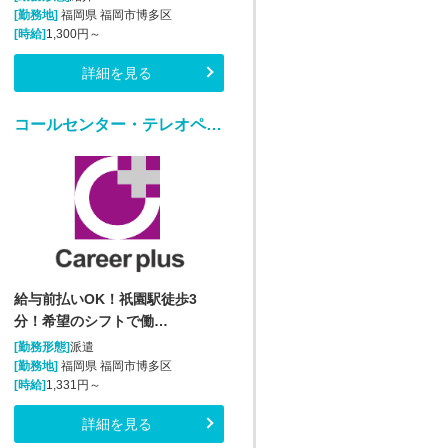
[勤務地]
福岡県 福岡市博多区
[時給]
1,300円～
詳細を見る
コールセンター・テレオペ（受信）(通販受注コールセンターオペレーター)
給与前払いOK！祇園駅徒歩3
分！希望のシフトで働…
[勤務形態]
派遣
[勤務地]
福岡県 福岡市博多区
[時給]
1,331円～
詳細を見る