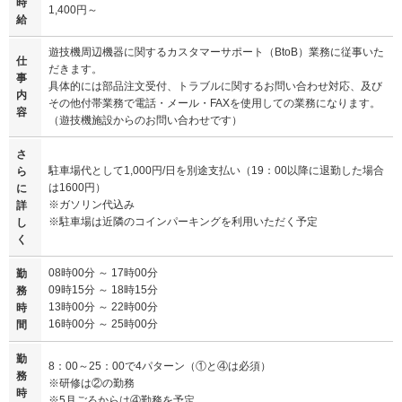
時
1,400円～
給
遊技機周辺機器に関するカスタマーサポート（BtoB）業務に従事いた
仕
だきます。
事
具体的には部品注文受付、トラブルに関するお問い合わせ対応、及び
内
その他付帯業務で電話・メール・FAXを使用しての業務になります。
容
（遊技機施設からのお問い合わせです）
さ
駐車場代として1,000円/日を別途支払い（19：00以降に退勤した場合
ら
は1600円）
に
※ガソリン代込み
詳
※駐車場は近隣のコインパーキングを利用いただく予定
し
く
08時00分 ～ 17時00分
勤
09時15分 ～ 18時15分
務
13時00分 ～ 22時00分
時
16時00分 ～ 25時00分
間
勤
8：00～25：00で4パターン（①と④は必須）
務
※研修は②の勤務
時
※5月ごろからは④勤務を予定