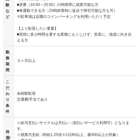
■遅番（16:00～25:00）の時間帯に就業可能な方
験
■車通勤できる方（25時終業時に徒歩で帰宅可能な方も可）
な
※駐車場は近隣のコインパーキングを利用いただく予定
ど
【より歓迎したい要素】
■習得に多少時間を要する業務にもくじけず、気長に、地道に向き合
える方
勤
務
３ヶ月以上
期
間
こ
だ
未経験歓迎
わ
交通費/手当てあり
り
条
件
☆給与支払いサイクルは月払い（前払いサービス利用可）となりま
す。
待
☆残業代支給（時給1.25倍※1日8h以上、週40h以上が対象）
遇/