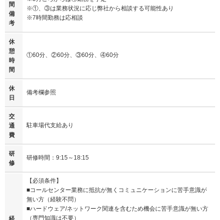
間
※①、③は業務状況に応じ弊社から相談する可能性あり
備
※7時間勤務は応相談
考
休
憩
①60分、②60分、③60分、④60分
時
間
休
備考欄参照
日
交
駐車場代支給あり
通
費
研
研修時間：9:15～18:15
修
【必須条件】
■コールセンター業務に抵抗が無くコミュニケーションに苦手意識が
無い方（経験不問）
■ハードウェア/ネットワーク関連を含むため機会に苦手意識が無い方
（専門知識は不要）
経