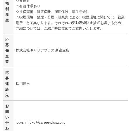
☆昇給有
福
☆有給休暇あり
利
☆社保完備（健康保険、雇用保険、厚生年金)
厚
☆喫煙環境：禁煙・分煙（就業先による）喫煙環境に関しては、就業
生
場所ごとで異なります。それぞれの受動喫煙防止措置を講じるため、
詳細については、ご紹介時に改めてご案内いたします。
応
募
株式会社キャリアプラス 新宿支店
先
企
業
応
募
採用担当
連
絡
先
お
問
い
job-shinjuku@career-plus.co.jp
合
わ