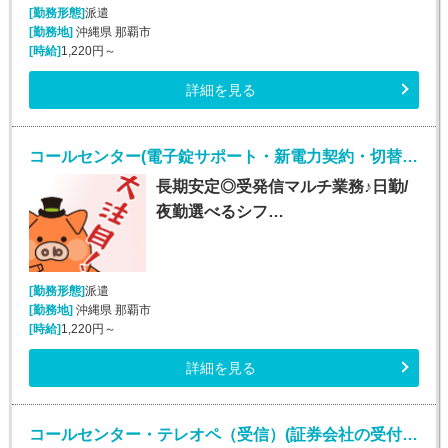
[勤務形態]
派遣
[勤務地]
沖縄県 那覇市
[時給]
1,220円～
詳細を見る
コールセンター(電子錠サポート・新電力契約・切替事務業務/週5シフト制)
長期安定◎受発信マルチ業務♪日勤/
夜勤選べるシフ…
[勤務形態]
派遣
[勤務地]
沖縄県 那覇市
[時給]
1,220円～
詳細を見る
コールセンター・テレオペ（受信）(証券会社の受付・事務スタッフ/6月9日入社)