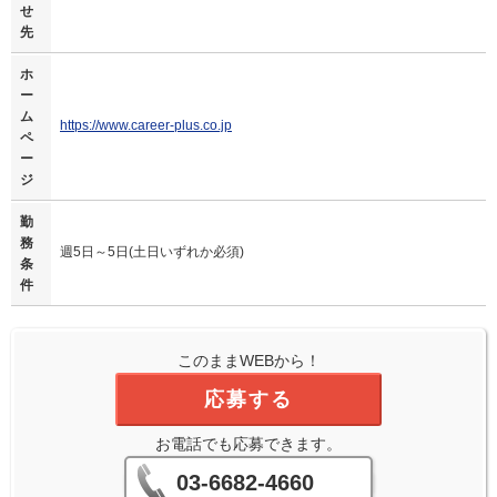
せ
先
ホ
ー
ム
https://www.career-plus.co.jp
ペ
ー
ジ
勤
務
週5日～5日(土日いずれか必須)
条
件
このままWEBから！
応募する
お電話でも応募できます。
03-6682-4660