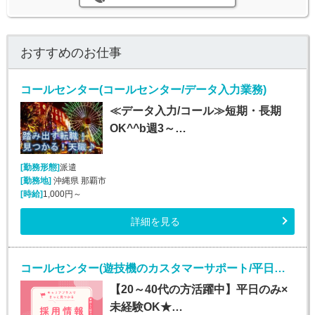
おすすめのお仕事
コールセンター(コールセンター/データ入力業務)
≪データ入力/コール≫短期・長期
OK^^b週3～…
[勤務形態]
派遣
[勤務地]
沖縄県 那覇市
[時給]
1,000円～
詳細を見る
コールセンター(遊技機のカスタマーサポート/平日のみ/長期)
【20～40代の方活躍中】平日のみ×
未経験OK★…