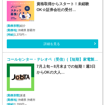
資格取得からスタート！未経験
OK☆証券会社の受付…
[勤務形態]
紹介
[勤務地]
沖縄県 那覇市
[時給]
1,370円～
詳細を見る
コールセンター・テレオペ（受信）(【短期】家電製品の訪問修理日程案内コールセンター受信)
7月上旬～8月末までの短期！週3日
からOKの大人…
[勤務形態]
派遣
[勤務地]
沖縄県 沖縄市
[時給]
1,200円～