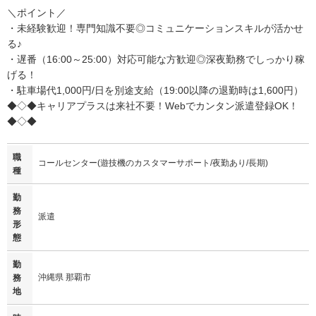
＼ポイント／
・未経験歓迎！専門知識不要◎コミュニケーションスキルが活かせ
る♪
・遅番（16:00～25:00）対応可能な方歓迎◎深夜勤務でしっかり稼
げる！
・駐車場代1,000円/日を別途支給（19:00以降の退勤時は1,600円）
◆◇◆キャリアプラスは来社不要！Webでカンタン派遣登録OK！
◆◇◆
職
コールセンター(遊技機のカスタマーサポート/夜勤あり/長期)
種
勤
務
派遣
形
態
勤
沖縄県 那覇市
務
地