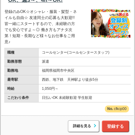
登録のみOK☆オシャレ・服装・髪型・ネ
イルも自由☆ 友達同士の応募も大歓迎!!
皆一緒にスタートするので、未経験の方
でも安心ですよ～◎ 働き方もアナタ次
第！短期・長期など様々なお仕事をご用
意♪
職種
コールセンター(コールセンタースタッフ)
勤務形態
派遣
勤務地
福岡県福岡市中央区
最寄駅
西鉄、地下鉄 天神駅より徒歩5分
時給
1,050円～
こだわり条件
日払いOK 未経験歓迎 学生歓迎
cfkcp00
詳細を見る
登録する