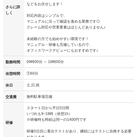
などをお任せします！
さらに詳
しく
対応内容はシンプルで、
マニュアルに沿って確認を進める業務です◎
クレーム対応や営業要素はほとんどありません♪
未経験の方でも始めやすい環境です！
マニュアル・研修も完備しているので、
オフィスワークデビューにもおすすめです♪
09時00分 ～ 18時00分
勤務時間
①60分
休憩時間
土,日,祝
休日
無料駐車場完備
交通費
スタート日から平日5日間
いづれも9ｰ18時（休憩1h）
※研修時も時給は同一の1400円です
研修
研修5日目に着台テストがあり、継続にはテストに合格する必要
があります