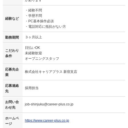
・経験不問
・学歴不問
経験など
・PC基本操作必須
・電話対応に抵抗がない方
３ヶ月以上
勤務期間
日払いOK
こだわり
未経験歓迎
条件
オープニングスタッフ
応募先企
株式会社キャリアプラス 新宿支店
業
応募連絡
採用担当
先
お問い合
job-shinjuku@career-plus.co.jp
わせ先
ホームペ
https://www.career-plus.co.jp
ージ