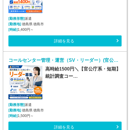
[勤務形態]
派遣
[勤務地]
徳島県 徳島市
[時給]
1,400円～
詳細を見る
コールセンター管理・運営（SV・リーダー）(官公庁関連の確認電話・データ入力業務リーダー（管理者）)
高時給1500円＼【官公庁系・短期】
統計調査コー…
[勤務形態]
派遣
[勤務地]
徳島県 徳島市
[時給]
1,500円～
詳細を見る