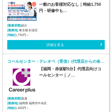
一般のお客様対応なし｜時給1,750
円・研修中も…
[勤務形態]
紹介
[勤務地]
東京都 杉並区
[時給]
1,750円～
詳細を見る
コールセンター・テレオペ（受信）(代理店からの各種問合せ電話対応業務)
【福岡・赤坂駅5分】代理店向けコ
ールセンター｜ノ…
[勤務形態]
派遣
[勤務地]
福岡県 福岡市中央区
[時給]
1,400円～