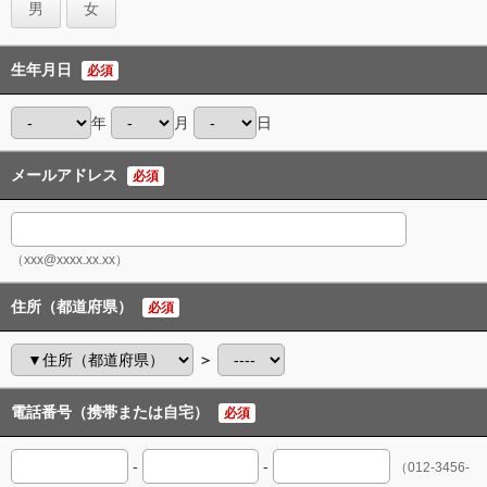
男
女
生年月日
必須
年
月
日
メールアドレス
必須
（xxx@xxxx.xx.xx）
住所（都道府県）
必須
＞
電話番号（携帯または自宅）
必須
-
-
（012-3456-