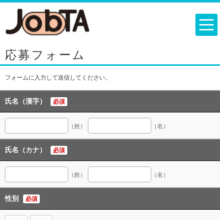
応募フォーム
フォームに入力して送信してください。
氏名（漢字）
必須
（姓）
（名）
氏名（カナ）
必須
（姓）
（名）
性別
必須