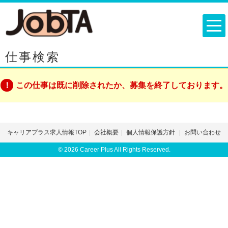
仕事検索
この仕事は既に削除されたか、募集を終了しております。
キャリアプラス求人情報TOP
会社概要
個人情報保護方針
お問い合わせ
© 2026 Career Plus All Rights Reserved.