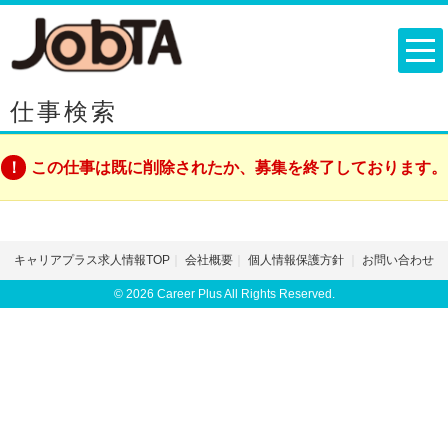
仕事検索
この仕事は既に削除されたか、募集を終了しております。
キャリアプラス求人情報TOP
会社概要
個人情報保護方針
お問い合わせ
© 2026 Career Plus All Rights Reserved.