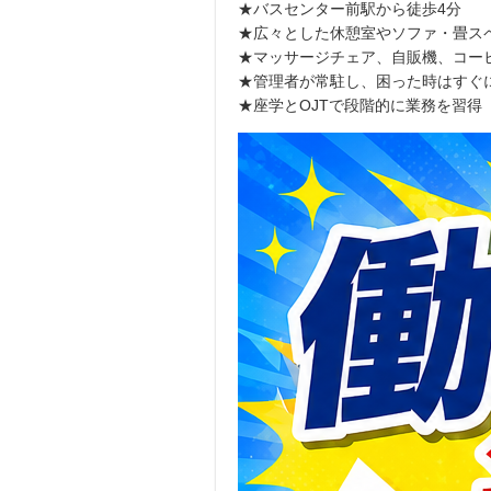
★バスセンター前駅から徒歩4分
★広々とした休憩室やソファ・畳ス
★マッサージチェア、自販機、コー
★管理者が常駐し、困った時はすぐ
★座学とOJTで段階的に業務を習得