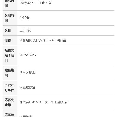
勤務時
09時00分 ～ 17時00分
間
休憩時
①60分
間
土,日,祝
休日
研修期間 受け入れ日～4日間前後
研修
勤務開
2025/07/25
始予定
日
勤務期
３ヶ月以上
間
こだわ
未経験歓迎
り条件
応募先
株式会社キャリアプラス 新宿支店
企業
応募連
採用担当