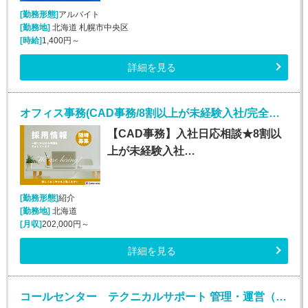
[勤務形態]
アルバイト
[勤務地]
北海道 札幌市中央区
[時給]
1,400円～
詳細を見る
オフィス事務(CAD事務/8割以上が未経験入社/完全週休2日)
【CAD事務】入社日応相談★8割以
上が未経験入社…
[勤務形態]
紹介
[勤務地]
北海道
[月収]
202,000円～
詳細を見る
コールセンター テクニカルサポート 管理・運営（SV・リーダー）(様々な業務のSV業務)