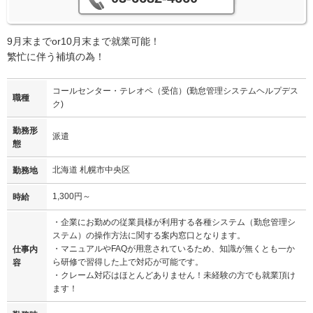
9月末までor10月末まで就業可能！
繁忙に伴う補填の為！
コールセンター・テレオペ（受信）(勤怠管理システムヘルプデス
職種
ク)
勤務形
派遣
態
北海道 札幌市中央区
勤務地
1,300円～
時給
・企業にお勤めの従業員様が利用する各種システム（勤怠管理シ
ステム）の操作方法に関する案内窓口となります。
・マニュアルやFAQが用意されているため、知識が無くとも一か
仕事内
ら研修で習得した上で対応が可能です。
容
・クレーム対応はほとんどありません！未経験の方でも就業頂け
ます！