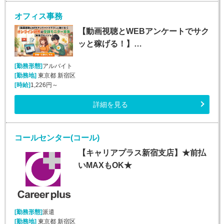
オフィス事務
【動画視聴とWEBアンケートでサク
ッと稼げる！】…
[勤務形態]
アルバイト
[勤務地]
東京都 新宿区
[時給]
1,226円～
詳細を見る
コールセンター(コール)
【キャリアプラス新宿支店】★前払
いMAXもOK★
[勤務形態]
派遣
[勤務地]
東京都 新宿区