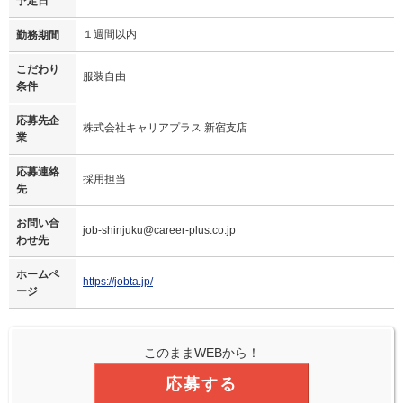
予定日
１週間以内
勤務期間
こだわり
服装自由
条件
応募先企
株式会社キャリアプラス 新宿支店
業
応募連絡
採用担当
先
お問い合
job-shinjuku@career-plus.co.jp
わせ先
ホームペ
https://jobta.jp/
ージ
このままWEBから！
応募する