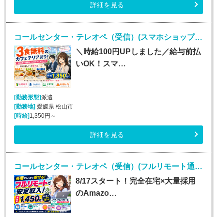
詳細を見る
コールセンター・テレオペ（受信）(スマホショップスタッフの電話サポート)
＼時給100円UPしました／給与前払
いOK！スマ…
[勤務形態]
派遣
[勤務地]
愛媛県 松山市
[時給]
1,350円～
詳細を見る
コールセンター・テレオペ（受信）(フルリモート通販コールセンター受信)
8/17スタート！完全在宅×大量採用
のAmazo…