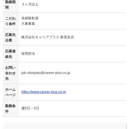
勤務期
３ヶ月以上
間
未経験歓迎
こだわ
大量募集
り条件
応募先
株式会社キャリアプラス 新宿支店
企業
応募連
採用担当
絡先
お問い
job-shinjuku@career-plus.co.jp
合わせ
先
ホーム
https://www.career-plus.co.jp
ページ
勤務条
週5日～5日
件