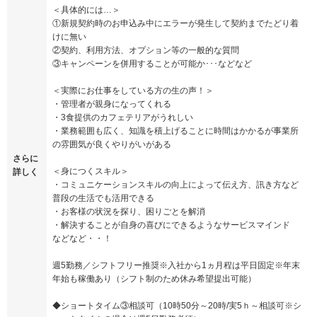
＜具体的には…＞
①新規契約時のお申込み中にエラーが発生して契約までたどり着
けに無い
②契約、利用方法、オプション等の一般的な質問
③キャンペーンを併用することが可能か･･･などなど
＜実際にお仕事をしている方の生の声！＞
・管理者が親身になってくれる
・3食提供のカフェテリアがうれしい
・業務範囲も広く、知識を積上げることに時間はかかるが事業所
の雰囲気が良くやりがいがある
さらに
＜身につくスキル＞
詳しく
・コミュニケーションスキルの向上によって伝え方、訊き方など
普段の生活でも活用できる
・お客様の状況を探り、困りごとを解消
・解決することが自身の喜びにできるようなサービスマインド
などなど・・！
週5勤務／シフトフリー推奨※入社から1ヵ月程は平日固定※年末
年始も稼働あり（シフト制のため休み希望提出可能）
◆ショートタイム③相談可（10時50分～20時/実5ｈ～相談可※シ