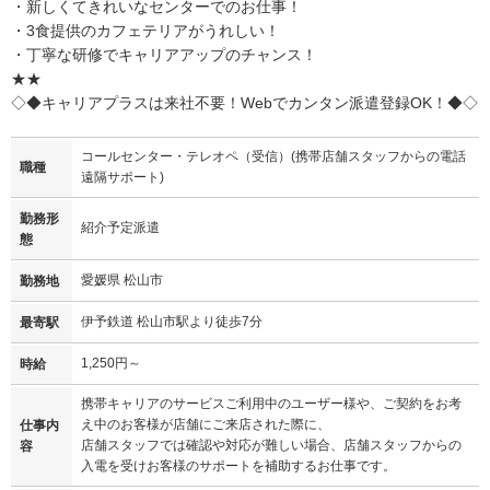
・新しくてきれいなセンターでのお仕事！
・3食提供のカフェテリアがうれしい！
・丁寧な研修でキャリアアップのチャンス！
★★
◇◆キャリアプラスは来社不要！Webでカンタン派遣登録OK！◆◇
コールセンター・テレオペ（受信）(携帯店舗スタッフからの電話
職種
遠隔サポート)
勤務形
紹介予定派遣
態
愛媛県 松山市
勤務地
伊予鉄道 松山市駅より徒歩7分
最寄駅
1,250円～
時給
携帯キャリアのサービスご利用中のユーザー様や、ご契約をお考
え中のお客様が店舗にご来店された際に、
仕事内
店舗スタッフでは確認や対応が難しい場合、店舗スタッフからの
容
入電を受けお客様のサポートを補助するお仕事です。