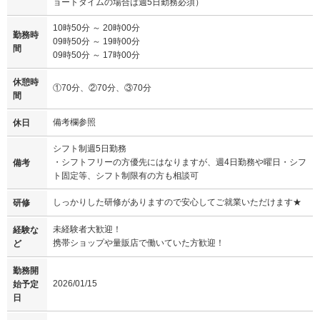
ョートタイムの場合は週5日勤務必須）
10時50分 ～ 20時00分
勤務時
09時50分 ～ 19時00分
間
09時50分 ～ 17時00分
休憩時
①70分、②70分、③70分
間
備考欄参照
休日
シフト制週5日勤務
・シフトフリーの方優先にはなりますが、週4日勤務や曜日・シフ
備考
ト固定等、シフト制限有の方も相談可
しっかりした研修がありますので安心してご就業いただけます★
研修
未経験者大歓迎！
経験な
携帯ショップや量販店で働いていた方歓迎！
ど
勤務開
2026/01/15
始予定
日