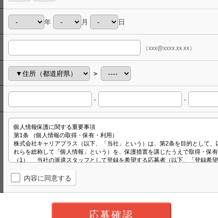
年
月
日
（xxx@xxxx.xx.xx）
＞
-
-
内容に同意する