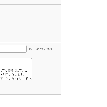
（012-3456-7890）