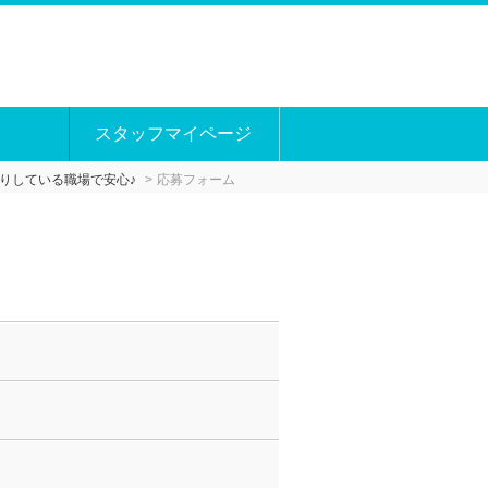
スタッフマイページ
りしている職場で安心♪
応募フォーム