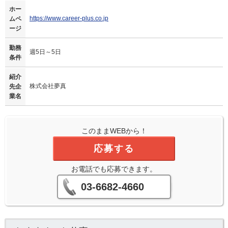
ホー
https://www.career-plus.co.jp
ムペ
ージ
勤務
週5日～5日
条件
紹介
株式会社夢真
先企
業名
このままWEBから！
応募する
お電話でも応募できます。
03-6682-4660