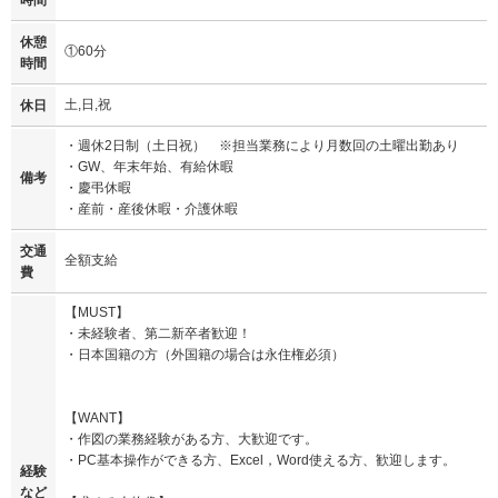
休憩
①60分
時間
土,日,祝
休日
・週休2日制（土日祝） ※担当業務により月数回の土曜出勤あり
・GW、年末年始、有給休暇
備考
・慶弔休暇
・産前・産後休暇・介護休暇
交通
全額支給
費
【MUST】
・未経験者、第二新卒者歓迎！
・日本国籍の方（外国籍の場合は永住権必須）
【WANT】
・作図の業務経験がある方、大歓迎です。
・PC基本操作ができる方、Excel，Word使える方、歓迎します。
経験
など