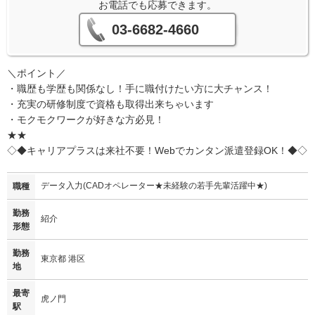
お電話でも応募できます。
03-6682-4660
＼ポイント／
・職歴も学歴も関係なし！手に職付けたい方に大チャンス！
・充実の研修制度で資格も取得出来ちゃいます
・モクモクワークが好きな方必見！
★★
◇◆キャリアプラスは来社不要！Webでカンタン派遣登録OK！◆◇
データ入力(CADオペレーター★未経験の若手先輩活躍中★)
職種
勤務
紹介
形態
勤務
東京都 港区
地
最寄
虎ノ門
駅