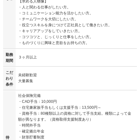
【求める人物像】
・人と関わる仕事がしたい方。
・コミュニケーション能力を活かしたい方。
・チームワークを大切にしたい方。
・役立つスキルを身につけて正社員として働きたい方。
・キャリアアップをしていきたい方。
・コツコツと、じっくりと仕事をしたい方。
・ものづくりに興味と意欲をお持ちの方。
勤務
３ヶ月以上
期間
こだ
未経験歓迎
わり
大量募集
条件
社会保険完備
・CAD手当：10,000円
・住宅兼家族手当もしくは支援手当：13,500円～
・資格手当：80種類以上の資格に対して手当支給。種類によって金
額が異なります。（資格取得支援制度あり）
・時間外手当
・確定拠出年金
・財形貯蓄制度
待