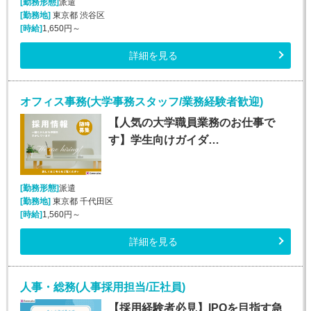
[勤務形態]
派遣
[勤務地]
東京都 渋谷区
[時給]
1,650円～
詳細を見る
オフィス事務(大学事務スタッフ/業務経験者歓迎)
【人気の大学職員業務のお仕事で
す】学生向けガイダ…
[勤務形態]
派遣
[勤務地]
東京都 千代田区
[時給]
1,560円～
詳細を見る
人事・総務(人事採用担当/正社員)
【採用経験者必見】IPOを目指す急