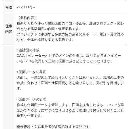
212000円～
月収
【業務内容】
最新ＣＡＤを使った建築図面の作図・修正等、建築プロジェクトの起
仕事
点となる建築図面の作図・修正業務です。
内容
プロジェクトに参加する多数の協力業者のサポート、電話・受付対応
など、全体の進行を支える業務です。
○設計図の作成
CADオペレーターとしてのメインの仕事は、設計者が考えたイメー
ジをCADを使用して正確に図面に描き起こすことになります。
○図面データの修正
図面は、一度製図して終わりということはありません。現場の工事の
進捗に合わせて図面の仕様変更などを繰り返して、完成形を目指しま
す。
○図面データの管理
作成した図面データを管理します。図面を提出した後も、いつでも確
認ができるようにすぐに取り出せるよう整理して保管しておくことも
重要な仕事です。
※未経験・文系出身者が多数活躍する業務です。