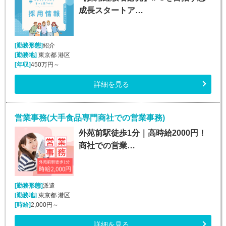
成長スタートア…
[勤務形態]
紹介
[勤務地]
東京都 港区
[年収]
450万円～
詳細を見る
営業事務(大手食品専門商社での営業事務)
外苑前駅徒歩1分｜高時給2000円！
商社での営業…
[勤務形態]
派遣
[勤務地]
東京都 港区
[時給]
2,000円～
詳細を見る