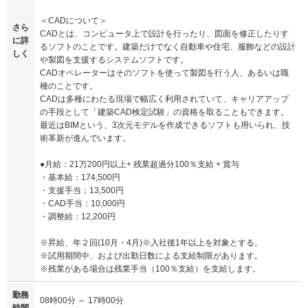
＜CADについて＞
さら
CADとは、コンピュータ上で設計を行ったり、図面を修正したりす
に詳
るソフトのことです。建築だけでなく自動車や住宅、服飾などの設計
しく
や製図を支援するシステムソフトです。
CADオペレーターはそのソフトを使って製図を行う人、あるいは職
種のことです。
CADは多種にわたる現場で幅広く利用されていて、キャリアアップ
の手段として「建築CAD検定試験」の資格を取ることもできます。
最近はBIMという、3次元モデルを作成できるソフトも用いられ、技
術革新が進んでいます。
●月給：21万200円以上+ 残業超過分100％支給 + 賞与
・基本給：174,500円
・支援手当：13,500円
・CAD手当：10,000円
・調整給：12,200円
※昇給、年２回(10月・4月)※入社後1年以上を対象とする。
※試用期間中、および出勤日数による支給制限があります。
※残業がある場合は残業手当（100％支給）を支給します。
勤務
08時00分 ～ 17時00分
時間