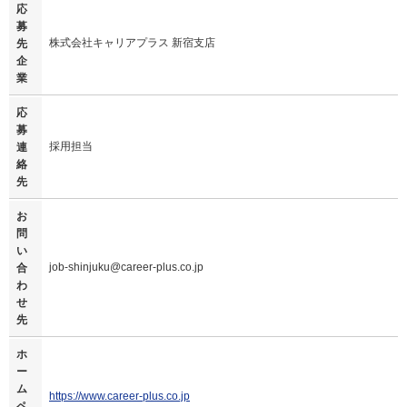
応
募
株式会社キャリアプラス 新宿支店
先
企
業
応
募
採用担当
連
絡
先
お
問
い
job-shinjuku@career-plus.co.jp
合
わ
せ
先
ホ
ー
ム
https://www.career-plus.co.jp
ペ