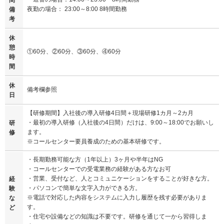
夜勤の場合： 23:00～8:00 8時間勤務
備
考
休
憩
①60分、②60分、③60分、④60分
時
間
休
備考欄参照
日
【研修期間】入社後の導入研修4日間＋現場研修1カ月～2カ月
・最初の導入研修（入社後の4日間）だけは、9:00～18:00でお願いし
研
ます。
修
※コールセンター要員養成のための基本研修です。
・長期勤務可能な方（1年以上）3ヶ月や半年はNG
・コールセンターでの受電業務の経験がある方なお可
・営業、受付など、人とコミュニケーションをすることが好きな方。
経
・パソコンで簡単な文字入力ができる方。
験
※電話で対応した内容をシステムに入力し履歴を残す必要がありま
な
す。
ど
・住宅や設備などの知識は不要です。研修を通じて一から習得しま