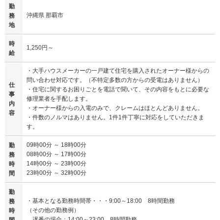
勤
沖縄県 那覇市
務
地
時
1,250円～
給
・大手ハウスメーカーの一戸建て住宅を購入されたオーナー様からの
問い合わせ対応です。（不特定多数の方からの受電はありません）
仕
・住宅に関するお困りごとを電話で聞いて、その内容をもとに必要な
事
修理業者を手配します。
内
・オーナー様からの入電のみで、クレームはほとんどありません。
容
・件数のノルマはありません。1件1件丁寧に対応をしていただきま
す。
09時00分 ～ 18時00分
勤
08時00分 ～ 17時00分
務
14時00分 ～ 23時00分
時
23時00分 ～ 32時00分
間
勤
・基本となる勤務時間帯・・・9:00～18:00 8時間勤務
務
（その他の勤務例）
時
遅番の場合：14:00～23:00 8時間勤務
間