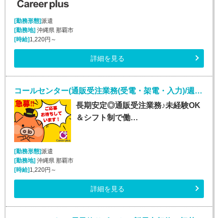
[勤務形態]
派遣
[勤務地]
沖縄県 那覇市
[時給]
1,220円～
詳細を見る
コールセンター(通販受注業務(受電・架電・入力)/週5シフト制)
長期安定◎通販受注業務♪未経験OK
＆シフト制で働…
[勤務形態]
派遣
[勤務地]
沖縄県 那覇市
[時給]
1,220円～
詳細を見る