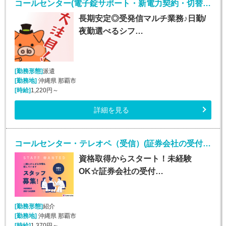
コールセンター(電子錠サポート・新電力契約・切替事務業務/週5シフト制)
長期安定◎受発信マルチ業務♪日勤/
夜勤選べるシフ…
[勤務形態]
派遣
[勤務地]
沖縄県 那覇市
[時給]
1,220円～
詳細を見る
コールセンター・テレオペ（受信）(証券会社の受付・事務スタッフ/6月9日入社)
資格取得からスタート！未経験
OK☆証券会社の受付…
[勤務形態]
紹介
[勤務地]
沖縄県 那覇市
[時給]
1,370円～