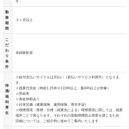
す。
勤
務
３ヶ月以上
期
間
こ
だ
わ
未経験歓迎
り
条
件
☆給与支払いサイクルは月払い（前払いサービス利用可）となりま
す。
待
☆残業代支給（時給1.25倍※1日8h以上、週40h以上が対象）
遇/
☆昇給有
福
☆有給休暇あり
利
☆社保完備（健康保険、雇用保険、厚生年金)
厚
☆喫煙環境：禁煙・分煙（就業先による）喫煙環境に関しては、就業
生
場所ごとで異なります。それぞれの受動喫煙防止措置を講じるため、
詳細については、ご紹介時に改めてご案内いたします。