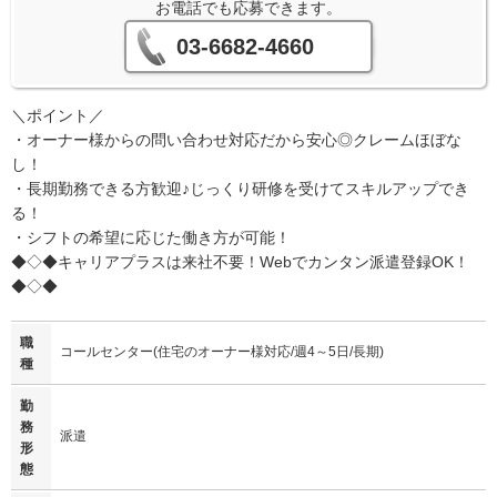
お電話でも応募できます。
03-6682-4660
＼ポイント／
・オーナー様からの問い合わせ対応だから安心◎クレームほぼな
し！
・長期勤務できる方歓迎♪じっくり研修を受けてスキルアップでき
る！
・シフトの希望に応じた働き方が可能！
◆◇◆キャリアプラスは来社不要！Webでカンタン派遣登録OK！
◆◇◆
職
コールセンター(住宅のオーナー様対応/週4～5日/長期)
種
勤
務
派遣
形
態