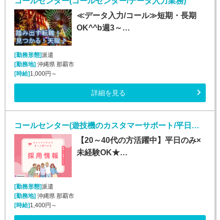
コールセンター(コールセンター/データ入力業務)
≪データ入力/コール≫短期・長期
OK^^b週3～…
[勤務形態]
派遣
[勤務地]
沖縄県 那覇市
[時給]
1,000円～
詳細を見る
コールセンター(遊技機のカスタマーサポート/平日のみ/長期)
【20～40代の方活躍中】平日のみ×
未経験OK★…
[勤務形態]
派遣
[勤務地]
沖縄県 那覇市
[時給]
1,400円～