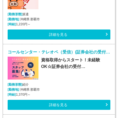
[勤務形態]
派遣
[勤務地]
沖縄県 那覇市
[時給]
1,220円～
詳細を見る
コールセンター・テレオペ（受信）(証券会社の受付・事務スタッフ/6月9日入社)
資格取得からスタート！未経験
OK☆証券会社の受付…
[勤務形態]
紹介
[勤務地]
沖縄県 那覇市
[時給]
1,370円～
詳細を見る