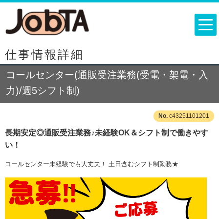
仕事情報詳細
コールセンター(通販受注業務(受電・架電・入
力)/週5シフト制)
c43251101201
長期安定◎通販受注業務♪未経験OK＆シフト制で働きやす
い！
コールセンター未経験でも大丈夫！ 土日含むシフト制勤務★