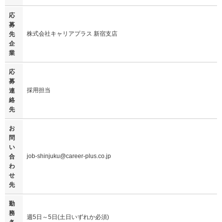
応
募
株式会社キャリアプラス 新宿支店
先
企
業
応
募
採用担当
連
絡
先
お
問
い
job-shinjuku@career-plus.co.jp
合
わ
せ
先
勤
務
週5日～5日(土日いずれか必須)