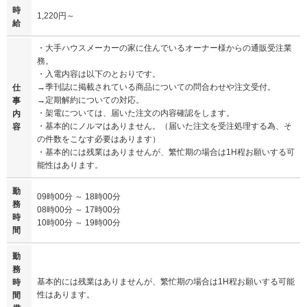
時
1,220円～
給
・大手ハウスメーカーの家に住んでいるオーナー様からの通販受注業
務。
・入電内容は以下のとおりです。
→季刊誌に掲載されている商品についての問合わせや注文受付。
仕
→定期解約についての対応。
事
・架電については、届いた注文の内容確認をします。
内
・基本的にノルマはありません。（届いた注文を受注処理する為、そ
容
の件数をこなす必要はあります）
・基本的には残業はありませんが、繁忙期の場合は1H程お願いする可
能性はあります。
勤
09時00分 ～ 18時00分
務
08時00分 ～ 17時00分
時
10時00分 ～ 19時00分
間
勤
務
基本的には残業はありませんが、繁忙期の場合は1H程お願いする可能
時
性はあります。
間