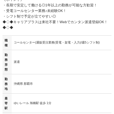
・長期で安定して働ける◎1年以上の勤務が可能な方歓迎！
・受電コールセンター業務♪未経験OK！
・シフト制で予定が立てやすい◎
◆◇◆キャリアプラスは来社不要！Webでカンタン派遣登録OK！
◆◇◆
職
コールセンター(通販受注業務(受電・架電・入力)/週5シフト制)
種
勤
務
派遣
形
態
勤
沖縄県 那覇市
務
地
最
ゆいレール 旭橋駅 徒歩 1分
寄
駅