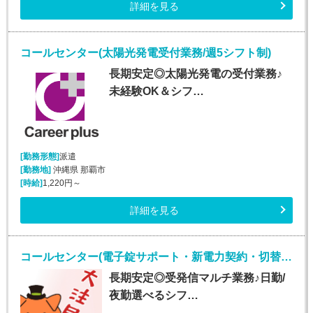
詳細を見る
コールセンター(太陽光発電受付業務/週5シフト制)
長期安定◎太陽光発電の受付業務♪
未経験OK＆シフ…
[勤務形態]
派遣
[勤務地]
沖縄県 那覇市
[時給]
1,220円～
詳細を見る
コールセンター(電子錠サポート・新電力契約・切替事務業務/週5シフト制)
長期安定◎受発信マルチ業務♪日勤/
夜勤選べるシフ…