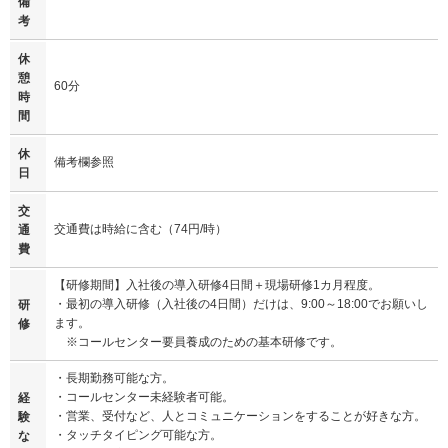
備
考
休
憩
60分
時
間
休
備考欄参照
日
交
交通費は時給に含む（74円/時）
通
費
【研修期間】入社後の導入研修4日間＋現場研修1カ月程度。
・最初の導入研修（入社後の4日間）だけは、9:00～18:00でお願いし
研
ます。
修
※コールセンター要員養成のための基本研修です。
・長期勤務可能な方。
・コールセンター未経験者可能。
経
・営業、受付など、人とコミュニケーションをすることが好きな方。
験
・タッチタイピング可能な方。
な