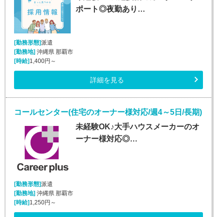
ポート◎夜勤あり…
[勤務形態]
派遣
[勤務地]
沖縄県 那覇市
[時給]
1,400円～
詳細を見る
コールセンター(住宅のオーナー様対応/週4～5日/長期)
未経験OK♪大手ハウスメーカーのオ
ーナー様対応◎…
[勤務形態]
派遣
[勤務地]
沖縄県 那覇市
[時給]
1,250円～