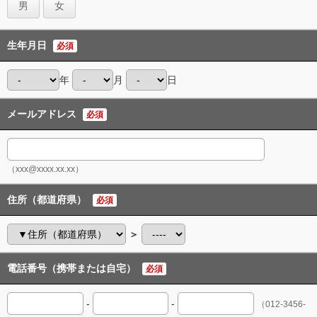
男
女
生年月日
必須
年
月
日
メールアドレス
必須
（xxx@xxxx.xx.xx）
住所（都道府県）
必須
＞
電話番号（携帯または自宅）
必須
-
-
（012-3456-