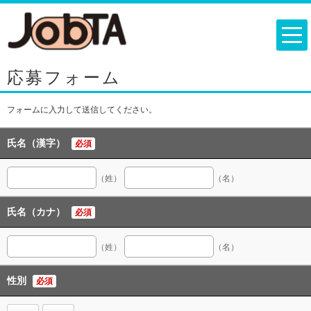
応募フォーム
フォームに入力して送信してください。
氏名（漢字）
必須
（姓）
（名）
氏名（カナ）
必須
（姓）
（名）
性別
必須