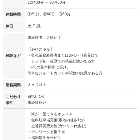
22時00分 ～ 30時00分
①60分、②60分、③60分
休憩時間
土,日,祝
休日
未経験者、大歓迎！
【必須スキル】
・監視業務経験者またはBPO・IT業界にて
経験など
シフト制・夜勤での就業経験がある方
・PCの基本操作に長け、
簡単なショートカットや関数の知識がある方
３ヶ月以上
勤務期間
日払いOK
こだわり
未経験歓迎
条件
・海が一望できるオフィス
・無料駐車場完備(敷地内徒歩1分)
・交通費実費支給(ガソリン代含む)
・テレワーク支援手当
・福利厚生サービス