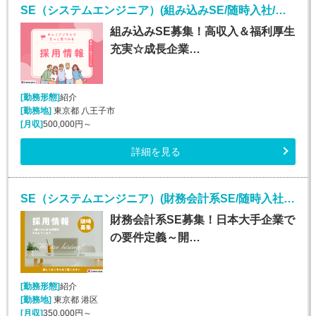
SE（システムエンジニア）(組み込みSE/随時入社/正社員)
組み込みSE募集！高収入＆福利厚生
充実☆成長企業…
[勤務形態]
紹介
[勤務地]
東京都 八王子市
[月収]
500,000円～
詳細を見る
SE（システムエンジニア）(財務会計系SE/随時入社/正社員)
財務会計系SE募集！日本大手企業で
の要件定義～開…
[勤務形態]
紹介
[勤務地]
東京都 港区
[月収]
350,000円～