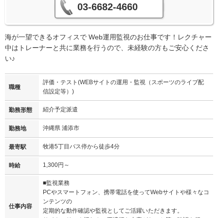
03-6682-4660
海が一望できるオフィスで Web運用監視のお仕事です！レクチャー
中はトレーナーと共に業務を行うので、未経験の方もご安心くださ
い♪
評価・テスト(WEBサイトの運用・監視（スポーツのライブ配
職種
信設定等）)
紹介予定派遣
勤務形態
沖縄県 浦添市
勤務地
牧港5丁目バス停から徒歩4分
最寄駅
1,300円～
時給
■監視業務
PCやスマートフォン、携帯電話を使ってWebサイトや様々なコ
ンテンツの
仕事内容
定期的な動作確認や監視としてご活躍いただきます。