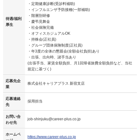
・定期健康診断(受診料補助)
・インフルエンザ予防接種(一部補助)
・階層別研修
待遇/福利
・慶弔見舞金
厚生
・社会保険完備
・オフィスカジュアルOK
・持株会(正社員)
・グループ団体保険制度(正社員)
・年3度の全体の懇親会(全額会社負担)あり
・出張、出向時、諸手当あり
(出張手当、家賃全額負担、月1回帰省旅費全額負担など、当社
規定に基づく)
応募先企
株式会社キャリアプラス 新宿支店
業
応募連絡
採用担当
先
お問い合
job-shinjuku@career-plus.co.jp
わせ先
ホームペ
https://www.career-plus.co.jp