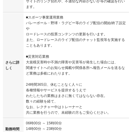
サイトのリンク切れや、不適切な内容がないか等の確認を行い
ます。
■スポーツ事業運用業務
バレーボール・野球・ラグビー等のライブ配信の開始/終了設定
や
ロードレースの投票コンテンツの更新を行います。
また、ロードレースのライブ配信のチャット監視等を実施する
こともあります。
■災害対応業務
大規模災害時や不測の障害や災害等が発生した場合には、
さらに詳
関連サイトへのお知らせ掲載や関係各所へ報告メールを送るな
しく
ど業務は多岐にわたります。
24時間365日、休むことなく人々に
各種情報やサービスを提供するうえで
わたしたちの業務はまさに無くてはならない存在。
数々の経験を経て、
なお、レクチャー中はトレーナーと
共に業務を行うので、未経験の方もご安心ください。
06時00分 ～ 15時00分
14時00分 ～ 23時00分
勤務時間