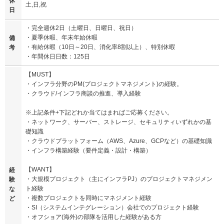
休
土,日,祝
日
・完全週休2日（土曜日、日曜日、祝日）
・夏季休暇、年末年始休暇
備
・有給休暇（10日～20日、消化率8割以上）、特別休暇
考
・年間休日日数：125日
【MUST】
・インフラ分野のPM(プロジェクトマネジメント)の経験。
・クラウド/インフラ商談の推進、導入経験
※上記条件+下記どれか当てはまればご応募ください。
・ネットワーク、サーバー、ストレージ、セキュリティいずれかの基
礎知識
・クラウドプラットフォーム（AWS、Azure、GCPなど）の基礎知識
・インフラ構築経験（要件定義・設計・構築）
【WANT】
経
・大規模プロジェクト（主にインフラPJ）のプロジェクトマネジメン
験
ト経験
な
・複数プロジェクトを同時にマネジメント経験
ど
・SI（システムインテグレーション）会社でのプロジェクト経験
・オフショア(海外)の部隊を活用した経験がある方