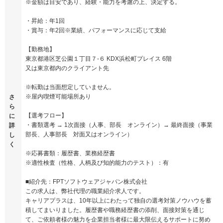
※金額は目安であり、経験・能力を考慮の上、決定する。
・昇給：年1回
・賞与：年2回※業績、パフォーマンスに応じて支給
【勤務地】
東京都港区芝公園１丁目７-６ KDX浜松町プレイス 6階
又は東京都内のクライアント先
※転勤は当面想定していません。
※屋内喫煙可能場所あり
さ
ら
【選考フロー】
に
・書類選考 → 1次面接（人事、部長 オンライン）→ 最終面接（事業
詳
部長、人事部長 対面又はオンライン）
し
く
※応募書類：履歴書、業務経歴書
※適性検査（性格、人柄及び知的能力のテスト）：有
■紹介先：FPTソフトウェアジャパン株式会社
この求人は、弊社代理の職業紹介求人です。
キャリアプラスは、10年以上にわたって独自の選考対策ノウハウを蓄
積してまいりました。履歴書や職務経歴書の添削、面接対策を通じ
て、ご依頼者様の魅力を企業担当者様に最大限伝えるサポートに努め