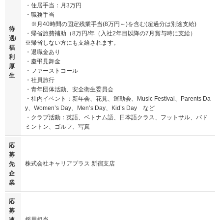
・住居手当：月3万円
・職務手当
※月40時間の固定残業手当(8万円～)を含む(超過分は別途支給)
待
・帰省旅費補助（8万円/年（入社2年目以降の7月賞与時に支給）
遇/
※帰省しない方にも支給されます。
福
・退職金あり
利
・慶弔見舞金
厚
・ファーストコール
生
・社員旅行
・青年団体活動、安全衛生委員会
・社内イベント：新年会、花見、運動会、Music Festival、Parents Da
y、Women’s Day、Men’s Day、Kid’s Day など
・クラブ活動：英語、ベトナム語、日本語クラス、フットサル、バド
ミントン、ゴルフ、写真
応
募
株式会社キャリアプラス 新宿支店
先
企
業
応
募
採用担当