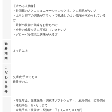
【求める人物像】
・外国籍の方とコミュニケーションをとることに抵抗がない方
・上司と部下の関係がフラットで風通しのよい職場を求められている
方
・最新の技術に興味をお持ちの方
・会社の成長を共に実感していきたい方
・グローバル環境に興味がある方
勤
務
３ヶ月以上
期
間
こ
だ
交通費/手当てあり
わ
経験者のみ
り
条
件
・厚生年金、健康保険（関東ITソフトウェア）、雇用保険、労災保険
・通勤手当：月2万円まで
・家族手当：扶養者（配偶者・子）1人当たり1万円