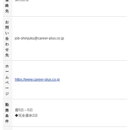
連
絡
先
お
問
い
job-shinjuku@career-plus.co.jp
合
わ
せ
先
ホ
ー
ム
https://www.career-plus.co.jp
ペ
ー
ジ
勤
週5日～5日
務
◆完全週休2日
条
件