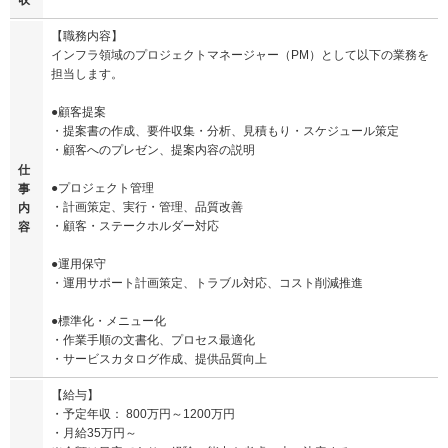
収
【職務内容】
インフラ領域のプロジェクトマネージャー（PM）として以下の業務を
担当します。
●顧客提案
・提案書の作成、要件収集・分析、見積もり・スケジュール策定
・顧客へのプレゼン、提案内容の説明
仕
●プロジェクト管理
事
・計画策定、実行・管理、品質改善
内
・顧客・ステークホルダー対応
容
●運用保守
・運用サポート計画策定、トラブル対応、コスト削減推進
●標準化・メニュー化
・作業手順の文書化、プロセス最適化
・サービスカタログ作成、提供品質向上
【給与】
・予定年収： 800万円～1200万円
・月給35万円～