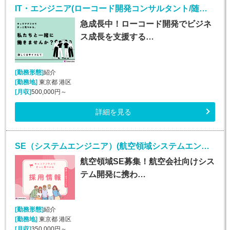
IT・エンジニア(ローコード開発コンサルタント/随時入社/正社員)
急成長中！ローコード開発でビジネ
ス成長を支援する…
[勤務形態]
紹介
[勤務地]
東京都 港区
[月収]
500,000円～
詳細を見る
SE（システムエンジニア）(航空領域システムエンジニア/正社員)
航空領域SE募集！航空会社向けシス
テム開発に携わ…
[勤務形態]
紹介
[勤務地]
東京都 港区
[月収]
350,000円～