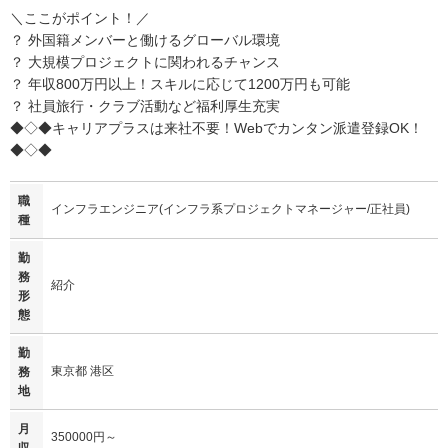
＼ここがポイント！／
？ 外国籍メンバーと働けるグローバル環境
？ 大規模プロジェクトに関われるチャンス
？ 年収800万円以上！スキルに応じて1200万円も可能
？ 社員旅行・クラブ活動など福利厚生充実
◆◇◆キャリアプラスは来社不要！Webでカンタン派遣登録OK！
◆◇◆
職
インフラエンジニア(インフラ系プロジェクトマネージャー/正社員)
種
勤
務
紹介
形
態
勤
東京都 港区
務
地
月
350000円～