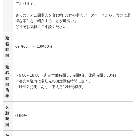
ております。
さらに、未公開求人を含む約1万件の求人データベースから、貴方に最
適な案件をご紹介することが可能です。
どうぞお気軽にご相談ください。
勤
務
09時00分 ～ 18時00分
時
間
勤
務
・9:00～18:00 （所定労働時間：8時間0分、休憩時間：60分）
時
※客先常駐時は常駐先の所定勤務時間に従う。
間
・時間外労働：あり（平均月12時間程度）
備
考
休
憩
①60分
時
間