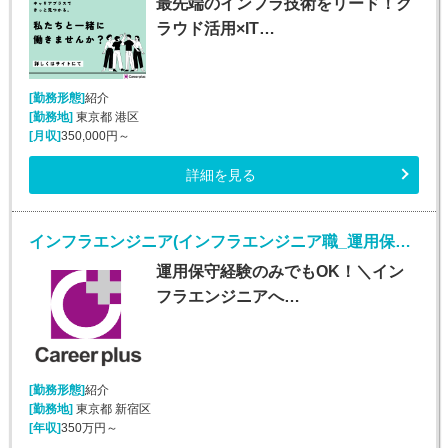
最先端のインフラ技術をリード！ク
ラウド活用×IT…
[勤務形態]
紹介
[勤務地]
東京都 港区
[月収]
350,000円～
詳細を見る
インフラエンジニア(インフラエンジニア職_運用保守経験のみでもOK)
運用保守経験のみでもOK！＼イン
フラエンジニアへ…
[勤務形態]
紹介
[勤務地]
東京都 新宿区
[年収]
350万円～