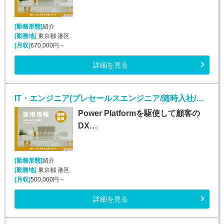
[勤務形態]
紹介
[勤務地]
東京都 港区
[月収]
670,000円～
詳細を見る
IT・エンジニア(プレセールスエンジニア/随時入社/正社員)
Power Platformを駆使して顧客の
DX…
[勤務形態]
紹介
[勤務地]
東京都 港区
[月収]
500,000円～
詳細を見る