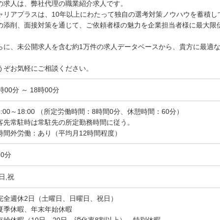
の求人は、弊社代理の職業紹介求人です。
ャリアプラスは、10年以上にわたって独自の選考対策ノウハウを蓄積し
の添削、面接対策を通じて、ご依頼者様の魅力を企業担当者様に最大限
らに、未公開求人を含む約1万件の求人データベースから、貴方に最適
。
うぞお気軽にご相談ください。
時00分 ～ 18時00分
9:00～18:00 （所定労働時間：8時間0分、休憩時間：60分）
客先常駐時は常駐先の所定勤務時間に従う。
時間外労働：あり（平均月12時間程度）
60分
日,祝
完全週休2日（土曜日、日曜日、祝日）
夏季休暇、年末年始休暇