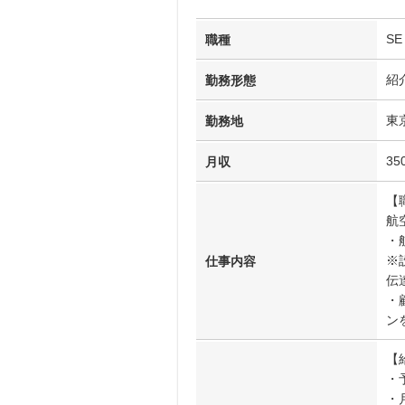
S
職種
紹
勤務形態
東
勤務地
35
月収
【
航
・
※
仕事内容
伝
・
ン
【
・
・