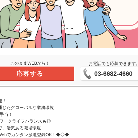
このままWEBから！
お電話でも応募できます
応募する
03-6682-4660
迎！
通じたグローバルな業務環境
種手当！
でワークライフバランスも◎
で、活気ある職場環境
ebでカンタン派遣登録OK！◆◇◆