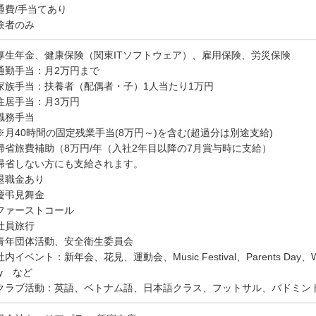
通費/手当てあり
験者のみ
厚生年金、健康保険（関東ITソフトウェア）、雇用保険、労災保険
通勤手当：月2万円まで
家族手当：扶養者（配偶者・子）1人当たり1万円
住居手当：月3万円
職務手当
月40時間の固定残業手当(8万円～)を含む(超過分は別途支給)
帰省旅費補助（8万円/年（入社2年目以降の7月賞与時に支給）
帰省しない方にも支給されます。
退職金あり
慶弔見舞金
ファーストコール
社員旅行
青年団体活動、安全衛生委員会
内イベント：新年会、花見、運動会、Music Festival、Parents Day、Wome
ay など
クラブ活動：英語、ベトナム語、日本語クラス、フットサル、バドミン