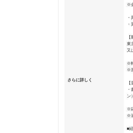
※
・
・
【
東
又
※
※
さらに詳しく
【
・
ン
※
※
■