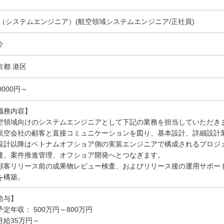
E（システムエンジニア）(航空領域システムエンジニア/正社員)
介
京都 港区
0000円～
職務内容】
空領域向けのシステムエンジニアとして下記の業務を担当していただき
航空会社の顧客と直接コミュニケーションを図り、基本設計、詳細設計
設計以降はベトナムオフショア側の実装エンジニアで構成されるプロジ
達、案件推進管理、オフショア開発へとつなぎます。
顧客リリース前の成果物レビュー検査、およびリリース後の運用サポー
を構築。
給与】
予定年収： 500万円～800万円
月給35万円～