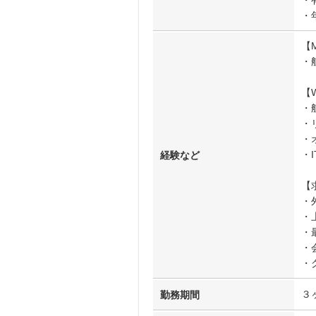
・
・
【
・
【
・
・
・
・
経験など
【
・
・
・
・
・
３
勤務期間