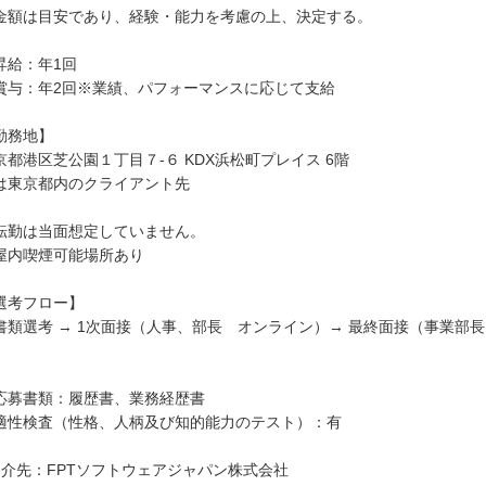
金額は目安であり、経験・能力を考慮の上、決定する。
昇給：年1回
賞与：年2回※業績、パフォーマンスに応じて支給
勤務地】
京都港区芝公園１丁目７-６ KDX浜松町プレイス 6階
は東京都内のクライアント先
転勤は当面想定していません。
屋内喫煙可能場所あり
選考フロー】
書類選考 → 1次面接（人事、部長 オンライン）→ 最終面接（事業部
）
応募書類：履歴書、業務経歴書
適性検査（性格、人柄及び知的能力のテスト）：有
紹介先：FPTソフトウェアジャパン株式会社