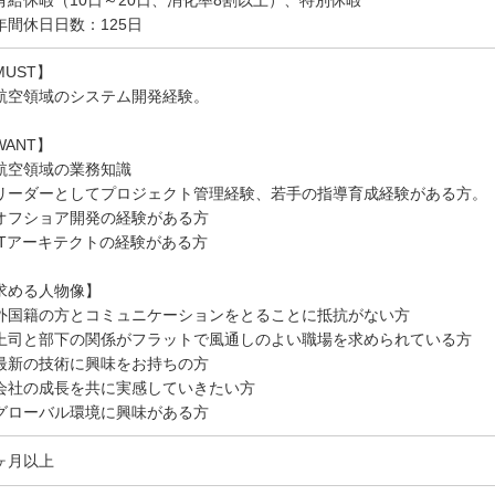
有給休暇（10日～20日、消化率8割以上）、特別休暇
年間休日日数：125日
MUST】
航空領域のシステム開発経験。
WANT】
航空領域の業務知識
リーダーとしてプロジェクト管理経験、若手の指導育成経験がある方。
オフショア開発の経験がある方
ITアーキテクトの経験がある方
求める人物像】
外国籍の方とコミュニケーションをとることに抵抗がない方
上司と部下の関係がフラットで風通しのよい職場を求められている方
最新の技術に興味をお持ちの方
会社の成長を共に実感していきたい方
グローバル環境に興味がある方
ヶ月以上