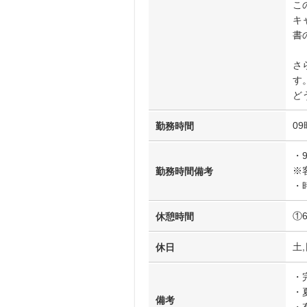
こ
キ
書
さ
す
ど
09
勤務時間
・
※
勤務時間備考
・
①
休憩時間
土,
休日
・
・
備考