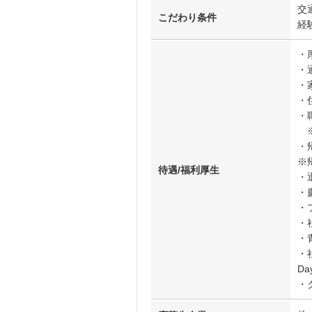
交
こだわり条件
経
・
・
・
・
・
※
・
※
待遇/福利厚生
・
・
・
・
・
・社
D
・