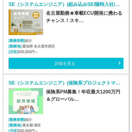
SE（システムエンジニア）(組み込みSE/随時入社/正社員)
名古屋勤務★車載ECU開発に携わる
チャンス！スキ…
[勤務形態]
紹介
[勤務地]
愛知県 名古屋市西区
[月収]
500,000円～
詳細を見る
SE（システムエンジニア）(保険系プロジェクトマネージャー/随時入社/正社員)
保険系PM募集！年収最大1200万円
＆グローバル…
[勤務形態]
紹介
[勤務地]
東京都 港区
[月収]
500,000円～