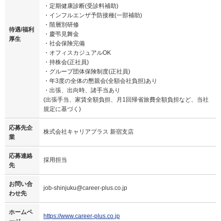
・定期健康診断(受診料補助)
・インフルエンザ予防接種(一部補助)
・階層別研修
待遇/福利
・慶弔見舞金
厚生
・社会保険完備
・オフィスカジュアルOK
・持株会(正社員)
・グループ団体保険制度(正社員)
・年3度の全体の懇親会(全額会社負担)あり
・出張、出向時、諸手当あり
(出張手当、家賃全額負担、月1回帰省旅費全額負担など、当社
規定に基づく)
応募先企
株式会社キャリアプラス 新宿支店
業
応募連絡
採用担当
先
お問い合
job-shinjuku@career-plus.co.jp
わせ先
ホームペ
https://www.career-plus.co.jp