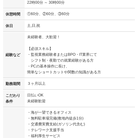
22時00分 ～ 30時00分
①60分、②60分、③60分
休憩時間
土,日,祝
休日
未経験者、大歓迎！
【必須スキル】
・監視業務経験者またはBPO・IT業界にて
経験など
シフト制・夜勤での就業経験がある方
・PCの基本操作に長け、
簡単なショートカットや関数の知識がある方
３ヶ月以上
勤務期間
日払いOK
こだわり
未経験歓迎
条件
・海が一望できるオフィス
・無料駐車場完備(敷地内徒歩1分)
・交通費実費支給(ガソリン代含む)
・テレワーク支援手当
・福利厚生サービス