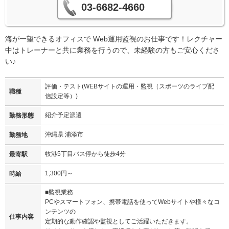
03-6682-4660
海が一望できるオフィスで Web運用監視のお仕事です！レクチャー
中はトレーナーと共に業務を行うので、未経験の方もご安心くださ
い♪
評価・テスト(WEBサイトの運用・監視（スポーツのライブ配
職種
信設定等）)
紹介予定派遣
勤務形態
沖縄県 浦添市
勤務地
牧港5丁目バス停から徒歩4分
最寄駅
1,300円～
時給
■監視業務
PCやスマートフォン、携帯電話を使ってWebサイトや様々なコ
ンテンツの
仕事内容
定期的な動作確認や監視としてご活躍いただきます。