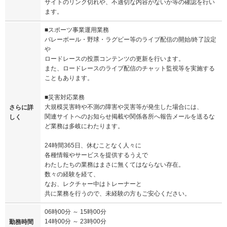
サイトのリンク切れや、不適切な内容がないか等の確認を行い
ます。
■スポーツ事業運用業務
バレーボール・野球・ラグビー等のライブ配信の開始/終了設定
や
ロードレースの投票コンテンツの更新を行います。
また、ロードレースのライブ配信のチャット監視等を実施する
こともあります。
■災害対応業務
大規模災害時や不測の障害や災害等が発生した場合には、
さらに詳
関連サイトへのお知らせ掲載や関係各所へ報告メールを送るな
しく
ど業務は多岐にわたります。
24時間365日、休むことなく人々に
各種情報やサービスを提供するうえで
わたしたちの業務はまさに無くてはならない存在。
数々の経験を経て、
なお、レクチャー中はトレーナーと
共に業務を行うので、未経験の方もご安心ください。
06時00分 ～ 15時00分
14時00分 ～ 23時00分
勤務時間