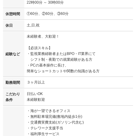
22時00分 ～ 30時00分
①60分、②60分、③60分
休憩時間
土,日,祝
休日
未経験者、大歓迎！
【必須スキル】
・監視業務経験者またはBPO・IT業界にて
経験など
シフト制・夜勤での就業経験がある方
・PCの基本操作に長け、
簡単なショートカットや関数の知識がある方
３ヶ月以上
勤務期間
日払いOK
こだわり
未経験歓迎
条件
・海が一望できるオフィス
・無料駐車場完備(敷地内徒歩1分)
・交通費実費支給(ガソリン代含む)
・テレワーク支援手当
・福利厚生サービス