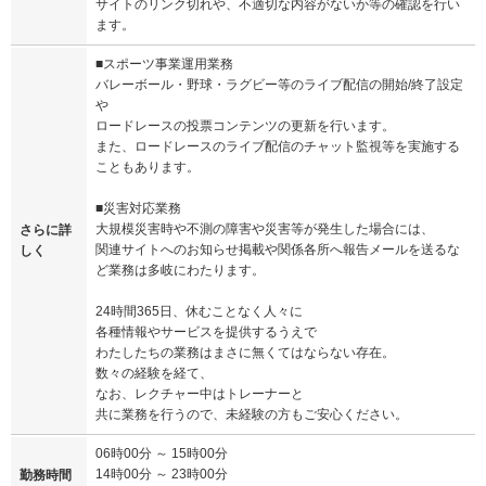
サイトのリンク切れや、不適切な内容がないか等の確認を行い
ます。
■スポーツ事業運用業務
バレーボール・野球・ラグビー等のライブ配信の開始/終了設定
や
ロードレースの投票コンテンツの更新を行います。
また、ロードレースのライブ配信のチャット監視等を実施する
こともあります。
■災害対応業務
大規模災害時や不測の障害や災害等が発生した場合には、
さらに詳
関連サイトへのお知らせ掲載や関係各所へ報告メールを送るな
しく
ど業務は多岐にわたります。
24時間365日、休むことなく人々に
各種情報やサービスを提供するうえで
わたしたちの業務はまさに無くてはならない存在。
数々の経験を経て、
なお、レクチャー中はトレーナーと
共に業務を行うので、未経験の方もご安心ください。
06時00分 ～ 15時00分
14時00分 ～ 23時00分
勤務時間