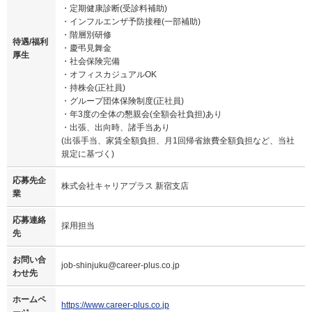
・定期健康診断(受診料補助)
・インフルエンザ予防接種(一部補助)
・階層別研修
待遇/福利
・慶弔見舞金
厚生
・社会保険完備
・オフィスカジュアルOK
・持株会(正社員)
・グループ団体保険制度(正社員)
・年3度の全体の懇親会(全額会社負担)あり
・出張、出向時、諸手当あり
(出張手当、家賃全額負担、月1回帰省旅費全額負担など、当社
規定に基づく)
応募先企
株式会社キャリアプラス 新宿支店
業
応募連絡
採用担当
先
お問い合
job-shinjuku@career-plus.co.jp
わせ先
ホームペ
https://www.career-plus.co.jp