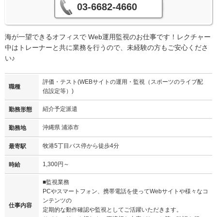
03-6682-4660
海が一望できるオフィスで Web運用監視のお仕事です！レクチャー
中はトレーナーと共に業務を行うので、未経験の方もご安心くださ
い♪
評価・テスト(WEBサイトの運用・監視（スポーツのライブ配
職種
信設定等）)
紹介予定派遣
勤務形態
沖縄県 浦添市
勤務地
牧港5丁目バス停から徒歩4分
最寄駅
1,300円～
時給
■監視業務
PCやスマートフォン、携帯電話を使ってWebサイトや様々なコ
ンテンツの
仕事内容
定期的な動作確認や監視としてご活躍いただきます。