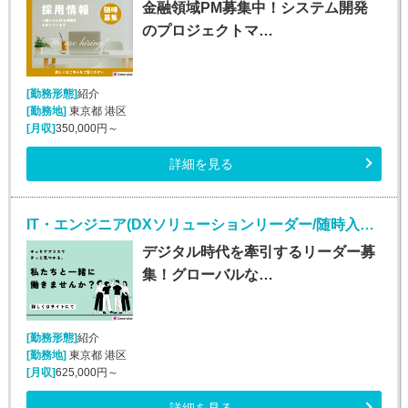
金融領域PM募集中！システム開発
のプロジェクトマ…
[勤務形態]
紹介
[勤務地]
東京都 港区
[月収]
350,000円～
詳細を見る
IT・エンジニア(DXソリューションリーダー/随時入社/正社員)
デジタル時代を牽引するリーダー募
集！グローバルな…
[勤務形態]
紹介
[勤務地]
東京都 港区
[月収]
625,000円～
詳細を見る