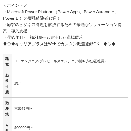
＼ポイント／
・Microsoft Power Platform（Power Apps、Power Automate、
Power BI）の実務経験者歓迎！
・顧客のビジネス課題を解決するための最適なソリューション提
案・導入支援
・昇給年1回、福利厚生も充実した職場環境
◆◇◆キャリアプラスはWebでカンタン派遣登録OK！◆◇◆
職
IT・エンジニア(プレセールスエンジニア/随時入社/正社員)
種
勤
務
紹介
形
態
勤
東京都 港区
務
地
月
500000円～