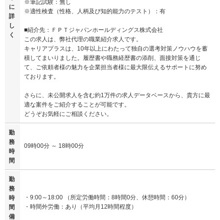
※筆記試験：無し
に
※適性検査（性格、人柄及び知的能力のテスト）：有
詳
し
■紹介先：ＦＰＴジャパンホールディングス株式会社
く
この求人は、弊社代理の職業紹介求人です。
キャリアプラスは、10年以上にわたって独自の選考対策ノウハウを蓄
積してまいりました。履歴書や職務経歴書の添削、面接対策を通じ
て、ご依頼者様の魅力を企業担当者様に最大限伝えるサポートに努め
ております。
さらに、未公開求人を含む約1万件の求人データベースから、貴方に最
適な案件をご紹介することが可能です。
どうぞお気軽にご相談ください。
勤
務
09時00分 ～ 18時00分
時
間
勤
務
・9:00～18:00 （所定労働時間：8時間0分、休憩時間：60分）
時
・時間外労働：あり（平均月12時間程度）
間
備