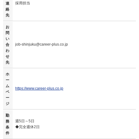
採用担当
連
絡
先
お
問
い
job-shinjuku@career-plus.co.jp
合
わ
せ
先
ホ
ー
ム
https://www.career-plus.co.jp
ペ
ー
ジ
勤
週5日～5日
務
◆完全週休2日
条
件