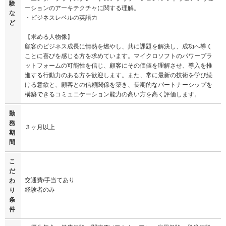
験
ーションのアーキテクチャに関する理解。
な
・ビジネスレベルの英語力
ど
【求める人物像】
顧客のビジネス成長に情熱を燃やし、共に課題を解決し、成功へ導く
ことに喜びを感じる方を求めています。マイクロソフトのパワープラ
ットフォームの可能性を信じ、顧客にその価値を理解させ、導入を推
進する行動力のある方を歓迎します。また、常に最新の技術を学び続
ける意欲と、顧客との信頼関係を築き、長期的なパートナーシップを
構築できるコミュニケーション能力の高い方を高く評価します。
勤
務
３ヶ月以上
期
間
こ
だ
交通費/手当てあり
わ
経験者のみ
り
条
件