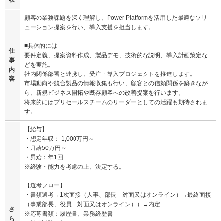
収
顧客の業務課題を深く理解し、Power Platformを活用した最適なソリ
ューション提案を行い、導入支援を担当します。
■具体的には
仕
要件定義、提案資料作成、製品デモ、技術的な説明、導入計画策定な
事
どを実施。
内
社内関係部署と連携し、受注・導入プロジェクトを推進します。
容
市場動向や競合製品の情報収集も行い、顧客との信頼関係を築きなが
ら、新規ビジネス開拓や既存顧客への改善提案を行います。
将来的にはプリセールスチームのリーダーとしての活躍も期待されま
す。
【給与】
・想定年収： 1,000万円～
・月給50万円～
・昇給：年1回
※経験・能力を考慮の上、決定する。
【選考フロー】
・書類選考→1次面接（人事、部長 対面又はオンライン）→最終面接
（事業部長、役員 対面又はオンライン））→内定
さ
※応募書類：履歴書、業務経歴書
ら