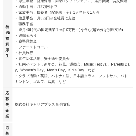
・厚生年金、健康保険（関東ITソフトウェア）、雇用保険、労災保険
・通勤手当：月2万円まで
・家族手当：扶養者（配偶者・子）1人当たり1万円
・住居手当：月3万円※全社員に支給
・職務手当
待
※月40時間の固定残業手当(10万円～)を含む(超過分は別途支給)
遇/
・退職金あり
福
・慶弔見舞金
利
・ファーストコール
厚
・社員旅行
生
・青年団体活動、安全衛生委員会
・社内イベント：新年会、花見、運動会、Music Festival、Parents Da
y、Women’s Day、Men’s Day、Kid’s Day など
・クラブ活動：英語、ベトナム語、日本語クラス、フットサル、バド
ミントン、ゴルフ、写真 など
応
募
株式会社キャリアプラス 新宿支店
先
企
業
応
募