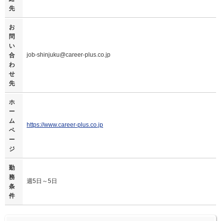
先
お
問
い
job-shinjuku@career-plus.co.jp
合
わ
せ
先
ホ
ー
ム
https://www.career-plus.co.jp
ペ
ー
ジ
勤
務
週5日～5日
条
件