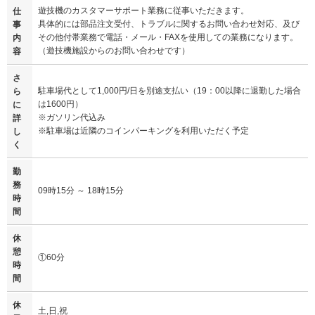
遊技機のカスタマーサポート業務に従事いただきます。
仕
具体的には部品注文受付、トラブルに関するお問い合わせ対応、及び
事
その他付帯業務で電話・メール・FAXを使用しての業務になります。
内
（遊技機施設からのお問い合わせです）
容
さ
駐車場代として1,000円/日を別途支払い（19：00以降に退勤した場合
ら
は1600円）
に
※ガソリン代込み
詳
※駐車場は近隣のコインパーキングを利用いただく予定
し
く
勤
務
09時15分 ～ 18時15分
時
間
休
憩
①60分
時
間
休
土,日,祝