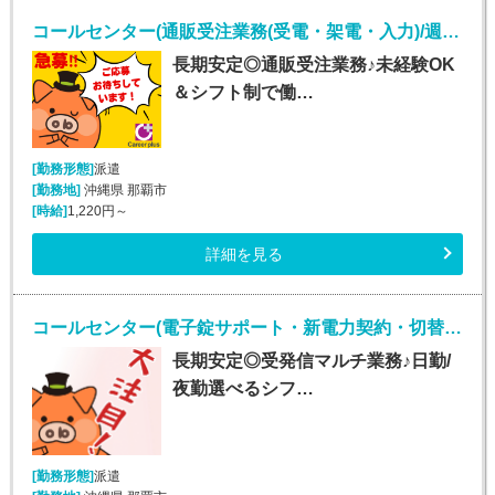
コールセンター(通販受注業務(受電・架電・入力)/週5シフト制)
長期安定◎通販受注業務♪未経験OK
＆シフト制で働…
[勤務形態]
派遣
[勤務地]
沖縄県 那覇市
[時給]
1,220円～
詳細を見る
コールセンター(電子錠サポート・新電力契約・切替事務業務/週5シフト制)
長期安定◎受発信マルチ業務♪日勤/
夜勤選べるシフ…
[勤務形態]
派遣