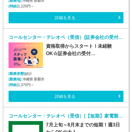
[勤務地]
沖縄県 那覇市
[時給]
1,220円～
詳細を見る
コールセンター・テレオペ（受信）(証券会社の受付・事務スタッフ/6月9日入社)
資格取得からスタート！未経験
OK☆証券会社の受付…
[勤務形態]
紹介
[勤務地]
沖縄県 那覇市
[時給]
1,370円～
詳細を見る
コールセンター・テレオペ（受信）(【短期】家電製品の訪問修理日程案内コールセンター受信)
7月上旬～8月末までの短期！週3日