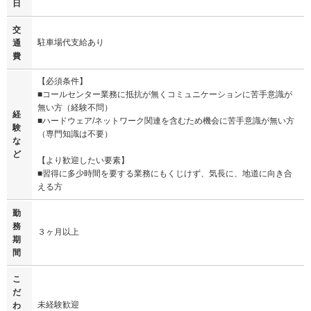
日
交
駐車場代支給あり
通
費
【必須条件】
■コールセンター業務に抵抗が無くコミュニケーションに苦手意識が
無い方（経験不問）
経
■ハードウェア/ネットワーク関連を含むため機会に苦手意識が無い方
験
（専門知識は不要）
な
ど
【より歓迎したい要素】
■習得に多少時間を要する業務にもくじけず、気長に、地道に向き合
える方
勤
務
３ヶ月以上
期
間
こ
だ
未経験歓迎
わ