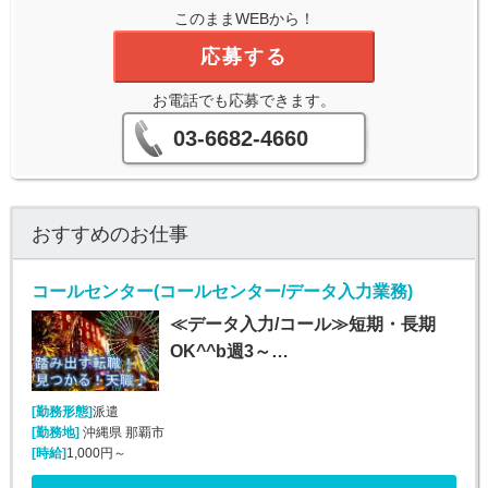
このままWEBから！
応募する
お電話でも応募できます。
03-6682-4660
おすすめのお仕事
コールセンター(コールセンター/データ入力業務)
≪データ入力/コール≫短期・長期
OK^^b週3～…
[勤務形態]
派遣
[勤務地]
沖縄県 那覇市
[時給]
1,000円～