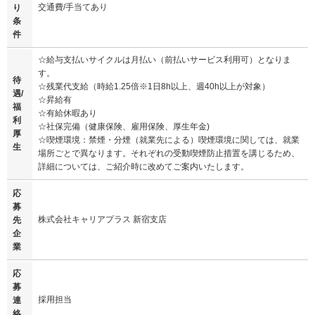
交通費/手当てあり
り
条
件
☆給与支払いサイクルは月払い（前払いサービス利用可）となりま
す。
待
☆残業代支給（時給1.25倍※1日8h以上、週40h以上が対象）
遇/
☆昇給有
福
☆有給休暇あり
利
☆社保完備（健康保険、雇用保険、厚生年金)
厚
☆喫煙環境：禁煙・分煙（就業先による）喫煙環境に関しては、就業
生
場所ごとで異なります。それぞれの受動喫煙防止措置を講じるため、
詳細については、ご紹介時に改めてご案内いたします。
応
募
株式会社キャリアプラス 新宿支店
先
企
業
応
募
採用担当
連
絡