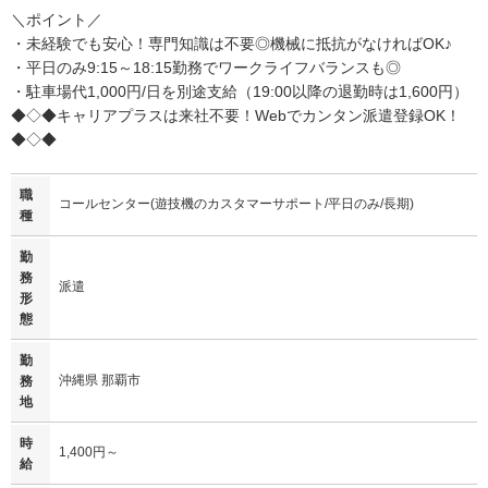
＼ポイント／
・未経験でも安心！専門知識は不要◎機械に抵抗がなければOK♪
・平日のみ9:15～18:15勤務でワークライフバランスも◎
・駐車場代1,000円/日を別途支給（19:00以降の退勤時は1,600円）
◆◇◆キャリアプラスは来社不要！Webでカンタン派遣登録OK！
◆◇◆
職
コールセンター(遊技機のカスタマーサポート/平日のみ/長期)
種
勤
務
派遣
形
態
勤
沖縄県 那覇市
務
地
時
1,400円～
給