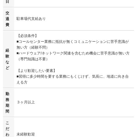
日
交
駐車場代支給あり
通
費
【必須条件】
■コールセンター業務に抵抗が無くコミュニケーションに苦手意識が
無い方（経験不問）
経
■ハードウェア/ネットワーク関連を含むため機会に苦手意識が無い方
験
（専門知識は不要）
な
ど
【より歓迎したい要素】
■習得に多少時間を要する業務にもくじけず、気長に、地道に向き合
える方
勤
務
３ヶ月以上
期
間
こ
だ
未経験歓迎
わ