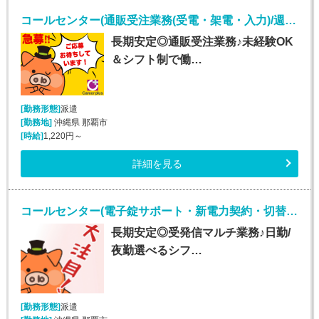
コールセンター(通販受注業務(受電・架電・入力)/週5シフト制)
長期安定◎通販受注業務♪未経験OK
＆シフト制で働…
[勤務形態]
派遣
[勤務地]
沖縄県 那覇市
[時給]
1,220円～
詳細を見る
コールセンター(電子錠サポート・新電力契約・切替事務業務/週5シフト制)
長期安定◎受発信マルチ業務♪日勤/
夜勤選べるシフ…
[勤務形態]
派遣