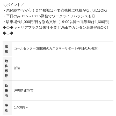
＼ポイント／
・未経験でも安心！専門知識は不要◎機械に抵抗がなければOK♪
・平日のみ9:15～18:15勤務でワークライフバランスも◎
・駐車場代1,000円/日を別途支給（19:00以降の退勤時は1,600円）
◆◇◆キャリアプラスは来社不要！Webでカンタン派遣登録OK！
◆◇◆
職
コールセンター(遊技機のカスタマーサポート/平日のみ/長期)
種
勤
務
派遣
形
態
勤
沖縄県 那覇市
務
地
時
1,400円～
給