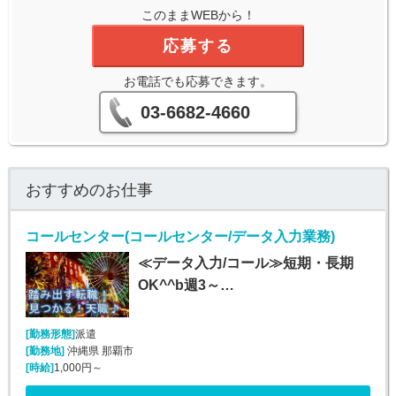
このままWEBから！
応募する
お電話でも応募できます。
03-6682-4660
おすすめのお仕事
コールセンター(コールセンター/データ入力業務)
≪データ入力/コール≫短期・長期
OK^^b週3～…
[勤務形態]
派遣
[勤務地]
沖縄県 那覇市
[時給]
1,000円～