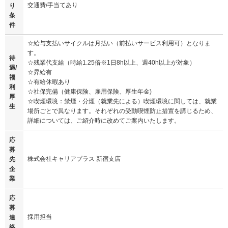
交通費/手当てあり
り
条
件
☆給与支払いサイクルは月払い（前払いサービス利用可）となりま
す。
待
☆残業代支給（時給1.25倍※1日8h以上、週40h以上が対象）
遇/
☆昇給有
福
☆有給休暇あり
利
☆社保完備（健康保険、雇用保険、厚生年金)
厚
☆喫煙環境：禁煙・分煙（就業先による）喫煙環境に関しては、就業
生
場所ごとで異なります。それぞれの受動喫煙防止措置を講じるため、
詳細については、ご紹介時に改めてご案内いたします。
応
募
株式会社キャリアプラス 新宿支店
先
企
業
応
募
採用担当
連
絡