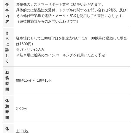
遊技機のカスタマーサポート業務に従事いただきます。
仕
具体的には部品注文受付、トラブルに関するお問い合わせ対応、及び
事
その他付帯業務で電話・メール・FAXを使用しての業務になります。
内
（遊技機施設からのお問い合わせです）
容
さ
駐車場代として1,000円/日を別途支払い（19：00以降に退勤した場合
ら
は1600円）
に
※ガソリン代込み
詳
※駐車場は近隣のコインパーキングを利用いただく予定
し
く
勤
務
09時15分 ～ 18時15分
時
間
休
憩
①60分
時
間
休
土,日,祝