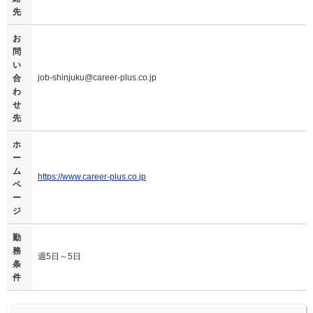
先
お
問
い
job-shinjuku@career-plus.co.jp
合
わ
せ
先
ホ
ー
ム
https://www.career-plus.co.jp
ペ
ー
ジ
勤
務
週5日～5日
条
件