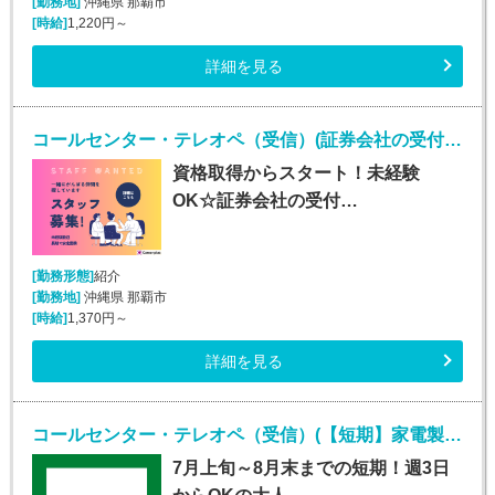
[勤務地]
沖縄県 那覇市
[時給]
1,220円～
詳細を見る
コールセンター・テレオペ（受信）(証券会社の受付・事務スタッフ/6月9日入社)
資格取得からスタート！未経験
OK☆証券会社の受付…
[勤務形態]
紹介
[勤務地]
沖縄県 那覇市
[時給]
1,370円～
詳細を見る
コールセンター・テレオペ（受信）(【短期】家電製品の訪問修理日程案内コールセンター受信)
7月上旬～8月末までの短期！週3日