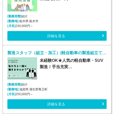
[勤務形態]
紹介
[勤務地]
栃木県 栃木市
[月収]
230,000円～
詳細を見る
製造スタッフ（組立・加工）(軽自動車の製造組立て・検査/20～30代男性活躍中)
未経験OK★人気の軽自動車・SUV
製造！手当充実…
[勤務形態]
紹介
[勤務地]
滋賀県 蒲生郡竜王町
[月収]
250,000円～
詳細を見る