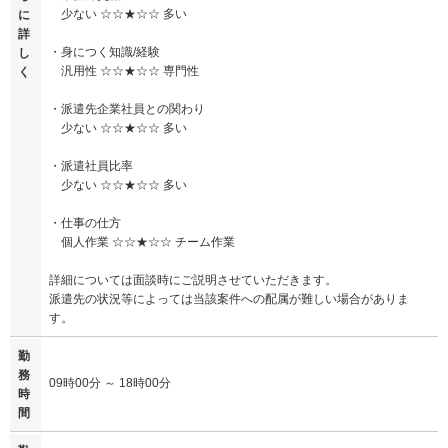
少ない ☆☆★☆☆ 多い
に
詳
・身につく知識/経験
し
汎用性 ☆☆★☆☆ 専門性
く
・派遣先企業社員との関わり
少ない ☆☆★☆☆ 多い
・派遣社員比率
少ない ☆☆★☆☆ 多い
・仕事の仕方
個人作業 ☆☆★☆☆ チーム作業
詳細については面談時にご説明させていただきます。
派遣先の状況等によっては当該案件への配属が難しい場合がありま
す。
勤
務
09時00分 ～ 18時00分
時
間