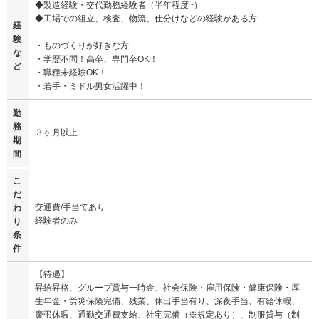
◆製造経験・交代勤務経験者（半年程度~）
◆工場での組立、検査、物流、仕分けなどの経験がある方
経
験
・ものづくりが好きな方
な
・学歴不問！高卒、専門卒OK！
ど
・職種未経験OK！
・若手・ミドル男女活躍中！
勤
務
３ヶ月以上
期
間
こ
だ
交通費/手当てあり
わ
経験者のみ
り
条
件
【待遇】
昇給昇格、グループ賞与一時金、社会保険・雇用保険・健康保険・厚
生年金・労災保険完備、残業、休出手当有り、深夜手当、有給休暇、
慶弔休暇、通勤交通費支給、社宅完備（※規定あり）、制服貸与（制