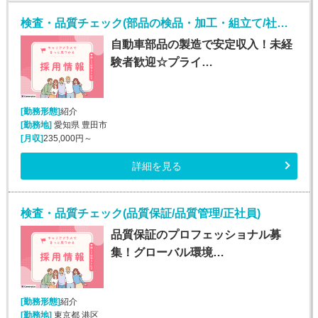
検査・品質チェック(部品の検品・加工・組立て/社宅費全額補助)
自動車部品の製造で安定収入！未経
験者歓迎☆プライ…
[勤務形態]
紹介
[勤務地]
愛知県 豊田市
[月収]
235,000円～
詳細を見る
検査・品質チェック(品質保証/品質管理/正社員)
品質保証のプロフェッショナル募
集！グローバル環境…
[勤務形態]
紹介
[勤務地]
東京都 港区