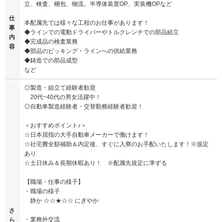
立、検査、梱包、物流。半導体装置OP、実装機OPなど
仕
本配属先では様々な工程のお仕事があります！
事
◆ラインでの電動ドライバーやトルクレンチでの部品組立
内
◆完成品の検査業務
容
◆部品のピッキング・ラインへの供給業務
◆鋳造での部品成型
など
◎製造・組立て経験者歓迎
20代~40代の男女活躍中！
◎自動車製造経験者・交替勤務経験者歓迎！
＜おすすめポイント♪＞
☆日本屈指の大手自動車メーカーで働けます！
☆社宅費全額補助＆内定後、すぐに入寮のお手配いたします！※規定
あり
☆土日休み＆長期休暇あり！ ※配属先規定に準ずる
【職場・仕事の様子】
・職場の様子
静か ☆☆★☆☆ にぎやか
さ
・業務外交流
ら