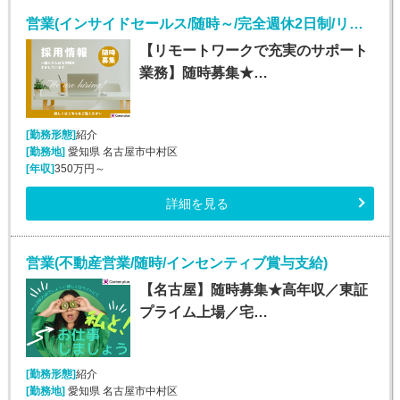
営業(インサイドセールス/随時～/完全週休2日制/リモート)
【リモートワークで充実のサポート
業務】随時募集★…
[勤務形態]
紹介
[勤務地]
愛知県 名古屋市中村区
[年収]
350万円～
詳細を見る
営業(不動産営業/随時/インセンティブ賞与支給)
【名古屋】随時募集★高年収／東証
プライム上場／宅…
[勤務形態]
紹介
[勤務地]
愛知県 名古屋市中村区