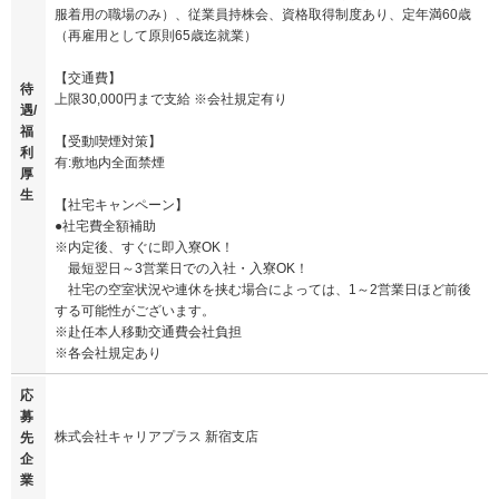
服着用の職場のみ）、従業員持株会、資格取得制度あり、定年満60歳
（再雇用として原則65歳迄就業）
【交通費】
待
上限30,000円まで支給 ※会社規定有り
遇/
福
【受動喫煙対策】
利
有:敷地内全面禁煙
厚
生
【社宅キャンペーン】
●社宅費全額補助
※内定後、すぐに即入寮OK！
最短翌日～3営業日での入社・入寮OK！
社宅の空室状況や連休を挟む場合によっては、1～2営業日ほど前後
する可能性がございます。
※赴任本人移動交通費会社負担
※各会社規定あり
応
募
株式会社キャリアプラス 新宿支店
先
企
業