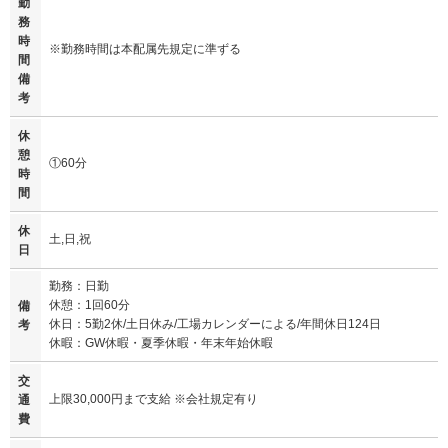
勤
務
時
※勤務時間は本配属先規定に準ずる
間
備
考
休
憩
①60分
時
間
休
土,日,祝
日
勤務：日勤
休憩：1回60分
備
休日：5勤2休/土日休み/工場カレンダーによる/年間休日124日
考
休暇：GW休暇・夏季休暇・年末年始休暇
交
上限30,000円まで支給 ※会社規定有り
通
費