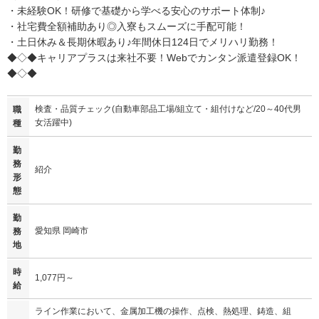
・未経験OK！研修で基礎から学べる安心のサポート体制♪
・社宅費全額補助あり◎入寮もスムーズに手配可能！
・土日休み＆長期休暇あり♪年間休日124日でメリハリ勤務！
◆◇◆キャリアプラスは来社不要！Webでカンタン派遣登録OK！
◆◇◆
検査・品質チェック(自動車部品工場/組立て・組付けなど/20～40代男
職
女活躍中)
種
勤
務
紹介
形
態
勤
愛知県 岡崎市
務
地
時
1,077円～
給
ライン作業において、金属加工機の操作、点検、熱処理、鋳造、組