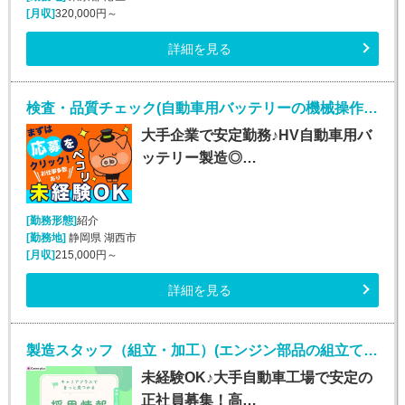
[月収]
320,000円～
詳細を見る
検査・品質チェック(自動車用バッテリーの機械操作・検査など/未経験OK)
大手企業で安定勤務♪HV自動車用バ
ッテリー製造◎…
[勤務形態]
紹介
[勤務地]
静岡県 湖西市
[月収]
215,000円～
詳細を見る
製造スタッフ（組立・加工）(エンジン部品の組立て・ピッキング/土日休みで月収29万円可)
未経験OK♪大手自動車工場で安定の
正社員募集！高…