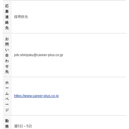
応
募
採用担当
連
絡
先
お
問
い
job-shinjuku@career-plus.co.jp
合
わ
せ
先
ホ
ー
ム
https://www.career-plus.co.jp
ペ
ー
ジ
勤
週5日～5日
務