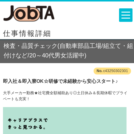
仕事情報詳細
検査・品質チェック(自動車部品工場/組立て・組
付けなど/20～40代男女活躍中)
c43250302301
即入社＆即入寮OK☆研修で未経験から安心スタート♪
大手メーカー勤務★社宅費全額補助あり◎土日休み＆長期休暇でプライ
ベートも充実！