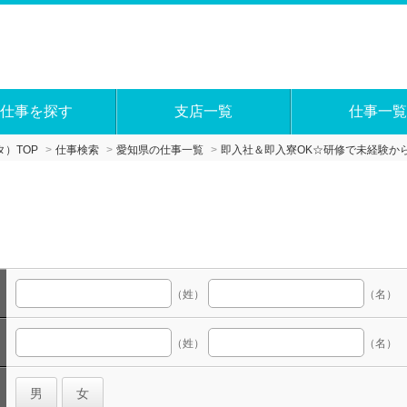
仕事を探す
支店一覧
仕事一覧
）TOP
仕事検索
愛知県の仕事一覧
即入社＆即入寮OK☆研修で未経験か
（姓）
（名）
（姓）
（名）
男
女