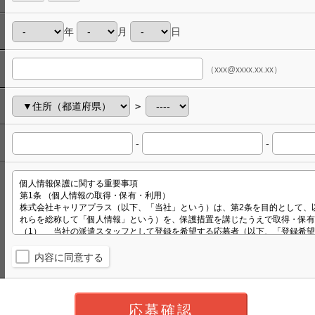
年
月
日
（xxx@xxxx.xx.xx）
＞
-
-
内容に同意する