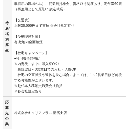
服着用の職場のみ）、従業員持株会、資格取得制度あり、定年満60歳
（再雇用として原則65歳迄就業）
【交通費】
待
上限30,000円まで支給 ※会社規定有り
遇/
福
【受動喫煙対策】
利
有:敷地内全面禁煙
厚
生
【社宅キャンペーン】
●社宅費全額補助
※内定後、すぐに即入寮OK！
最短翌日～3営業日での入社・入寮OK！
社宅の空室状況や連休を挟む場合によっては、1～2営業日ほど前後
する可能性がございます。
※赴任本人移動交通費会社負担
※各会社規定あり
応
募
株式会社キャリアプラス 新宿支店
先
企
業