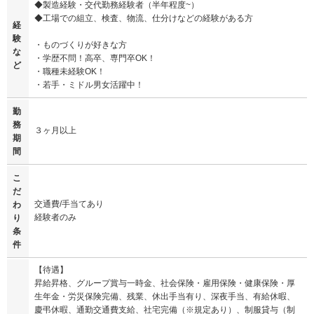
◆製造経験・交代勤務経験者（半年程度~）
◆工場での組立、検査、物流、仕分けなどの経験がある方
経
験
・ものづくりが好きな方
な
・学歴不問！高卒、専門卒OK！
ど
・職種未経験OK！
・若手・ミドル男女活躍中！
勤
務
３ヶ月以上
期
間
こ
だ
交通費/手当てあり
わ
経験者のみ
り
条
件
【待遇】
昇給昇格、グループ賞与一時金、社会保険・雇用保険・健康保険・厚
生年金・労災保険完備、残業、休出手当有り、深夜手当、有給休暇、
慶弔休暇、通勤交通費支給、社宅完備（※規定あり）、制服貸与（制