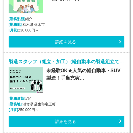
[勤務形態]
紹介
[勤務地]
栃木県 栃木市
[月収]
230,000円～
詳細を見る
製造スタッフ（組立・加工）(軽自動車の製造組立て・検査/20～30代男性活躍中)
未経験OK★人気の軽自動車・SUV
製造！手当充実…
[勤務形態]
紹介
[勤務地]
滋賀県 蒲生郡竜王町
[月収]
250,000円～
詳細を見る