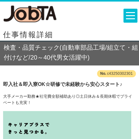
仕事情報詳細
検査・品質チェック(自動車部品工場/組立て・組
付けなど/20～40代男女活躍中)
c43250302301
即入社＆即入寮OK☆研修で未経験から安心スタート♪
大手メーカー勤務★社宅費全額補助あり◎土日休み＆長期休暇でプライ
ベートも充実！