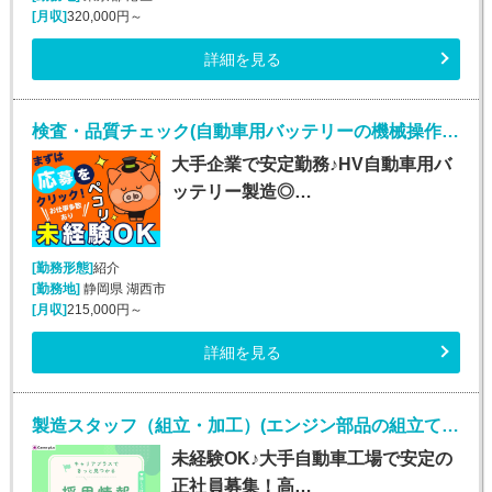
[月収]
320,000円～
詳細を見る
検査・品質チェック(自動車用バッテリーの機械操作・検査など/未経験OK)
大手企業で安定勤務♪HV自動車用バ
ッテリー製造◎…
[勤務形態]
紹介
[勤務地]
静岡県 湖西市
[月収]
215,000円～
詳細を見る
製造スタッフ（組立・加工）(エンジン部品の組立て・ピッキング/土日休みで月収29万円可)
未経験OK♪大手自動車工場で安定の
正社員募集！高…