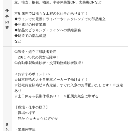
立、検査、梱包、物流。半導体装置OP、実装機OPなど
仕
本配属先では様々な工程のお仕事があります！
事
◆ラインでの電動ドライバーやトルクレンチでの部品組立
内
◆完成品の検査業務
容
◆部品のピッキング・ラインへの供給業務
◆鋳造での部品成型
など
◎製造・組立て経験者歓迎
20代~40代の男女活躍中！
◎自動車製造経験者・交替勤務経験者歓迎！
＜おすすめポイント♪＞
☆日本屈指の大手自動車メーカーで働けます！
☆社宅費全額補助＆内定後、すぐに入寮のお手配いたします！※規定
あり
☆土日休み＆長期休暇あり！ ※配属先規定に準ずる
【職場・仕事の様子】
・職場の様子
静か ☆☆★☆☆ にぎやか
さ
・業務外交流
ら