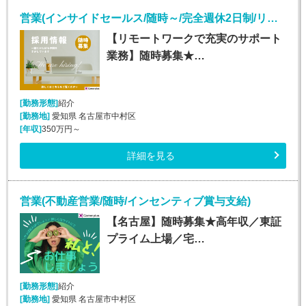
営業(インサイドセールス/随時～/完全週休2日制/リモート)
【リモートワークで充実のサポート
業務】随時募集★…
[勤務形態]
紹介
[勤務地]
愛知県 名古屋市中村区
[年収]
350万円～
詳細を見る
営業(不動産営業/随時/インセンティブ賞与支給)
【名古屋】随時募集★高年収／東証
プライム上場／宅…
[勤務形態]
紹介
[勤務地]
愛知県 名古屋市中村区