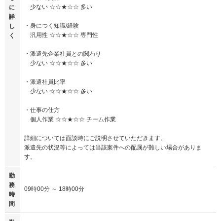
少ない ☆☆★☆☆ 多い
に
詳
・身につく知識/経験
し
汎用性 ☆☆★☆☆ 専門性
く
・派遣先企業社員との関わり
少ない ☆☆★☆☆ 多い
・派遣社員比率
少ない ☆☆★☆☆ 多い
・仕事の仕方
個人作業 ☆☆★☆☆ チーム作業
詳細については面談時にご説明させていただきます。
派遣先の状況等によっては当該案件への配属が難しい場合がありま
す。
勤
務
09時00分 ～ 18時00分
時
間