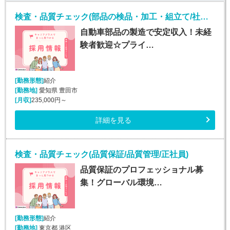
検査・品質チェック(部品の検品・加工・組立て/社宅費全額補助)
自動車部品の製造で安定収入！未経
験者歓迎☆プライ…
[勤務形態]
紹介
[勤務地]
愛知県 豊田市
[月収]
235,000円～
詳細を見る
検査・品質チェック(品質保証/品質管理/正社員)
品質保証のプロフェッショナル募
集！グローバル環境…
[勤務形態]
紹介
[勤務地]
東京都 港区