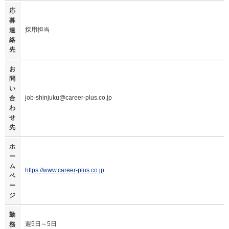
応
募
採用担当
連
絡
先
お
問
い
job-shinjuku@career-plus.co.jp
合
わ
せ
先
ホ
ー
ム
https://www.career-plus.co.jp
ペ
ー
ジ
勤
週5日～5日
務