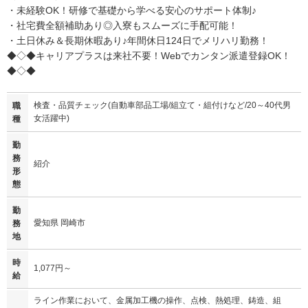
・未経験OK！研修で基礎から学べる安心のサポート体制♪
・社宅費全額補助あり◎入寮もスムーズに手配可能！
・土日休み＆長期休暇あり♪年間休日124日でメリハリ勤務！
◆◇◆キャリアプラスは来社不要！Webでカンタン派遣登録OK！
◆◇◆
検査・品質チェック(自動車部品工場/組立て・組付けなど/20～40代男
職
女活躍中)
種
勤
務
紹介
形
態
勤
愛知県 岡崎市
務
地
時
1,077円～
給
ライン作業において、金属加工機の操作、点検、熱処理、鋳造、組