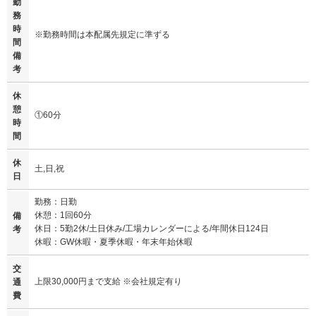
勤
務
時
※勤務時間は本配属先規定に準ずる
間
備
考
休
憩
①60分
時
間
休
土,日,祝
日
勤務：日勤
休憩：1回60分
備
休日：5勤2休/土日休み/工場カレンダーによる/年間休日124日
考
休暇：GW休暇・夏季休暇・年末年始休暇
交
上限30,000円まで支給 ※会社規定有り
通
費