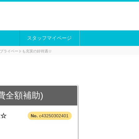
スタッフマイページ
プライベートも充実の好待遇☆
費全額補助)
遇☆
c43250302401