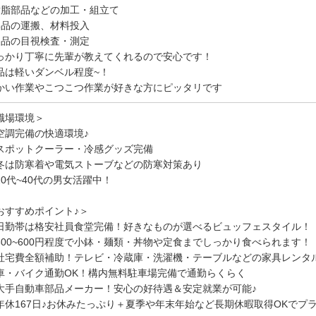
樹脂部品などの加工・組立て
部品の運搬、材料投入
製品の目視検査・測定
っかり丁寧に先輩が教えてくれるので安心です！
品は軽いダンベル程度~！
かい作業やこつこつ作業が好きな方にピッタリです
職場環境＞
空調完備の快適環境♪
スポットクーラー・冷感グッズ完備
冬は防寒着や電気ストーブなどの防寒対策あり
20代~40代の男女活躍中！
おすすめポイント♪＞
日勤帯は格安社員食堂完備！好きなものが選べるビュッフェスタイル！
00~600円程度で小鉢・麺類・丼物や定食までしっかり食べられます！
社宅費全額補助！テレビ・冷蔵庫・洗濯機・テーブルなどの家具レンタル
車・バイク通勤OK！構内無料駐車場完備で通勤らくらく
大手自動車部品メーカー！安心の好待遇＆安定就業が可能♪
年休167日♪お休みたっぷり＋夏季や年末年始など長期休暇取得OKでプ