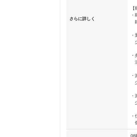
【
・
さらに詳しく
静
・
少
・
汎
・
少
・
少
・
個
08