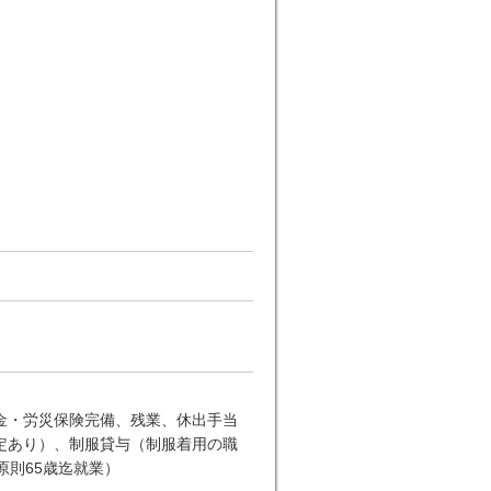
金・労災保険完備、残業、休出手当
定あり）、制服貸与（制服着用の職
原則65歳迄就業）