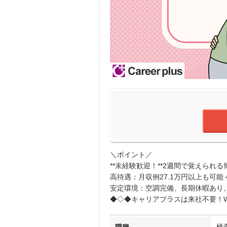
＼ポイント／
**未経験歓迎！**2週間で覚えられ
高待遇：月収例27.1万円以上も可
安定環境：空調完備、長期休暇あり、
◆◇◆キャリアプラスは来社不要！W
検