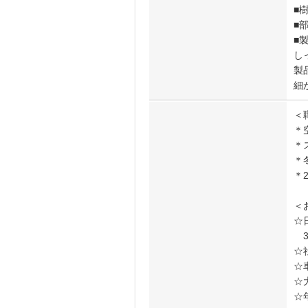
■
■
■
し
製
細
＜
＊
＊
＊
＊
＜
☆
3
☆
☆
☆
☆