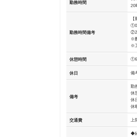
勤務時間
20
【
①0
②2
勤務時間備考
※配
※
①
休憩時間
備
休日
勤
休
備考
休
休
上
交通費
◆