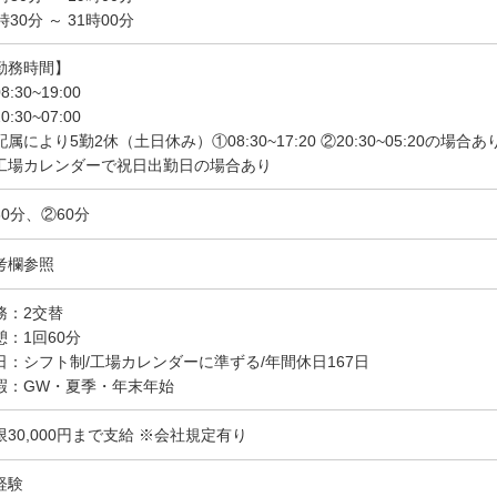
時30分 ～ 31時00分
勤務時間】
8:30~19:00
0:30~07:00
属により5勤2休（土日休み）①08:30~17:20 ②20:30~05:20の場合あ
工場カレンダーで祝日出勤日の場合あり
60分、②60分
考欄参照
務：2交替
憩：1回60分
日：シフト制/工場カレンダーに準ずる/年間休日167日
暇：GW・夏季・年末年始
限30,000円まで支給 ※会社規定有り
経験