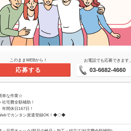
このままWEBから！
お電話でも応募できます
応募する
03-6682-4660
る簡単な作業☆
能＋社宅費全額補助！
年間休日167日！
ebでカンタン派遣登録OK！◆◇◆
査・品質チェック(部品の検品・加工・組立て/社宅費全額補助)