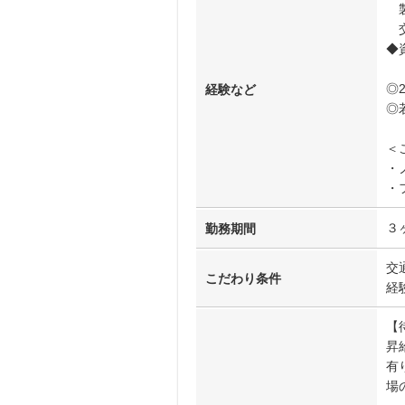
製
交
◆
◎
経験など
◎
＜
・
・
３
勤務期間
交
こだわり条件
経
【
昇
有
場