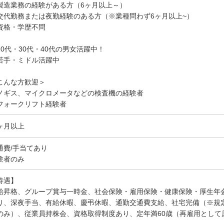
造業務の経験がある方（6ヶ月以上～）
代勤務または夜勤経験のある方（※業種問わず6ヶ月以上~）
資格・学歴不問
20代・30代・40代の男女活躍中！
若手・ミドル活躍中
こんな方歓迎＞
ノギス、マイクロメータなどの検査機の経験者
フォークリフト経験者
ヶ月以上
通費/手当てあり
験者のみ
待遇】
給昇格、グループ賞与一時金、社会保険・雇用保険・健康保険・厚生年
り、深夜手当、有給休暇、慶弔休暇、通勤交通費支給、社宅完備（※規
のみ）、従業員持株会、資格取得制度あり、定年満60歳（再雇用として