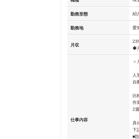
職種
紹
勤務形態
愛
勤務地
23
月収
◆
＜
人
自
比
作
2
仕事内容
具
下
■