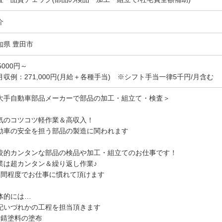
介
知県 豊田市
5000円～
月収例：271,000円(月給＋各種手当) ※シフト手当一律5千円/月含む
大手自動車部品メーカーで部品の加工・組立て・検査＞
気のコツコツ軽作業＆高収入！
動車の安全を担う部品の製造に関われます
較的カンタンな部品の検品や加工・組立てのお仕事です！
業は超カンタン＆繰り返し作業♪
週間程度でお仕事に慣れて頂けます
体的には…
記いづれかの工程を担当頂きます
防錆塗料の塗布