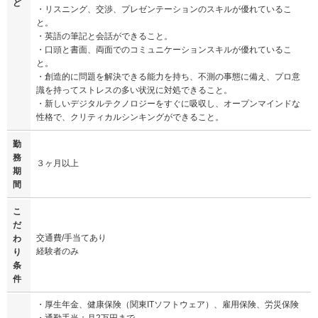
ど
・リスニング、交渉、プレゼンテーションのスキルが優れているこ
と。
・英語の筆記と会話ができること。
・口頭と書面、両面でのコミュニケーションスキルが優れているこ
と。
・創造的に問題を解決できる能力を持ち、不測の事態に備え、プロ意
識を持ってストレスの多い状況に対処できること。
・新しいデジタルテクノロジーをすぐに吸収し、オープンマインドな
性格で、クリティカルシンキングができること。
勤
務
３ヶ月以上
期
間
こ
だ
交通費/手当てあり
わ
経験者のみ
り
条
件
・厚生年金、健康保険（関東ITソフトウェア）、雇用保険、労災保険