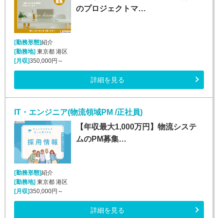
のプロジェクトマ…
[勤務形態]
紹介
[勤務地]
東京都 港区
[月収]
350,000円～
詳細を見る
IT・エンジニア(物流領域PM /正社員)
【年収最大1,000万円】物流システ
ムのPM募集…
[勤務形態]
紹介
[勤務地]
東京都 港区
[月収]
350,000円～
詳細を見る