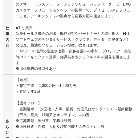
スタマートランスフォーメーションソリューションリーダーは、DXG
カスタマーソリューションヘッドの指揮下で、プリセールスとソリュ
ーションアーキテクチャの観点から顧客対応を担当します。
■主な責務
仕
新規セールス機会の創出、既存顧客やパートナーとの取引拡大、FPT
事
ソフトウェアのデジタルサービス（クラウド、データ、自動化など）
内
の促進、最適なソリューション提案が含まれます。
容
CRMツール活用の推進や改善、顧客会議への参加、プロジェクト実装
時のアーキテクチャ提供、知識共有やデジタルスキル開発も担当しま
す。
※海外勤務の可能性あり。
【給与】
・想定年収： 1,000万円～1,200万円
・昇給：年1回
【選考フロー】
・書類選考→1次面接（人事、部長 対面又はオンライン）→最終面接
（部長、役員 対面又はオンライン）→内定
※応募書類：履歴書、業務経歴書
さ
※適性検査（性格、人柄及び知的能力のテスト）：有
ら
に