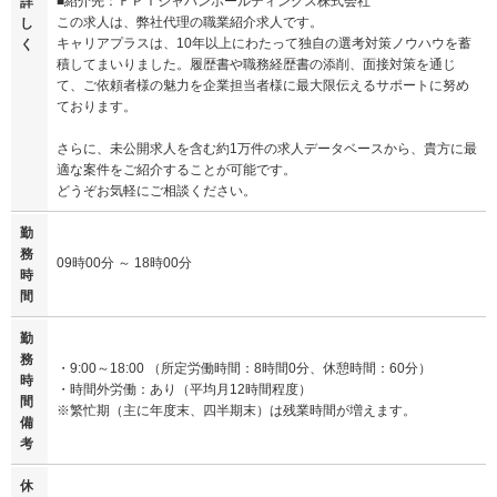
■紹介先：ＦＰＴジャパンホールディングス株式会社
詳
この求人は、弊社代理の職業紹介求人です。
し
キャリアプラスは、10年以上にわたって独自の選考対策ノウハウを蓄
く
積してまいりました。履歴書や職務経歴書の添削、面接対策を通じ
て、ご依頼者様の魅力を企業担当者様に最大限伝えるサポートに努め
ております。
さらに、未公開求人を含む約1万件の求人データベースから、貴方に最
適な案件をご紹介することが可能です。
どうぞお気軽にご相談ください。
勤
務
09時00分 ～ 18時00分
時
間
勤
務
・9:00～18:00 （所定労働時間：8時間0分、休憩時間：60分）
時
・時間外労働：あり（平均月12時間程度）
間
※繁忙期（主に年度末、四半期末）は残業時間が増えます。
備
考
休