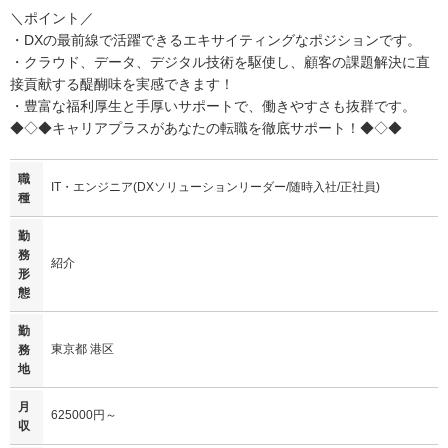
＼ポイント／
・DXの最前線で活躍できるエキサイティングなポジションです。
・クラウド、データ、デジタル技術を駆使し、顧客の課題解決に直
接貢献する醍醐味を実感できます！
・豊富な福利厚生と手厚いサポートで、働きやすさも抜群です。
◆◇◆キャリアプラスがあなたの転職を徹底サポート！◆◇◆
職
IT・エンジニア(DXソリューションリーダー/随時入社/正社員)
種
勤
務
紹介
形
態
勤
東京都 港区
務
地
月
625000円～
収