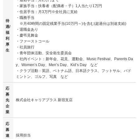
・通勤手当：月2万円まで
・家族手当：扶養者（配偶者・子）1人当たり1万円
・住居手当：月3万円※全社員に支給
・職務手当
待
※月40時間の固定残業手当(10万円～)を含む(超過分は別途支給)
遇/
・退職金あり
福
・慶弔見舞金
利
・ファーストコール
厚
・社員旅行
生
・青年団体活動、安全衛生委員会
・社内イベント：新年会、花見、運動会、Music Festival、Parents Da
y、Women’s Day、Men’s Day、Kid’s Day など
・クラブ活動：英語、ベトナム語、日本語クラス、フットサル、バド
ミントン、ゴルフ、写真 など
応
募
株式会社キャリアプラス 新宿支店
先
企
業
応
募
採用担当
連