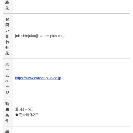
絡
先
お
問
い
job-shinjuku@career-plus.co.jp
合
わ
せ
先
ホ
ー
ム
https://www.career-plus.co.jp
ペ
ー
ジ
勤
週5日～5日
務
◆完全週休2日
条
件
紹