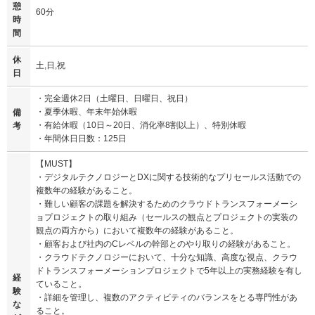
憩
60分
時
間
休
土,日,祝
日
・完全週休2日（土曜日、日曜日、祝日）
・夏季休暇、年末年始休暇
備
・有給休暇（10日～20日、消化率8割以上）、特別休暇
考
・年間休日日数：125日
【MUST】
・デジタルテクノロジーとDXに関する技術的なプリセールス活動での
複数年の経験があること。
・難しい顧客の課題を解決するためのクラウドトランスフォーメーシ
ョプロジェクトの取り組み（セールスの観点とプロジェクトの実装の
観点の両方から）において複数年の経験があること。
・顧客および社内のCレベルの幹部とのやり取りの経験があること。
・クラウドテクノロジーにおいて、十分な知識、高度な視点、クラウ
ドトランスフォーメーションプロジェクトで5年以上の実務経験を有し
経
ていること。
験
・詳細を管理し、複数のアクティビティのバランスをとる専門性があ
な
ること。