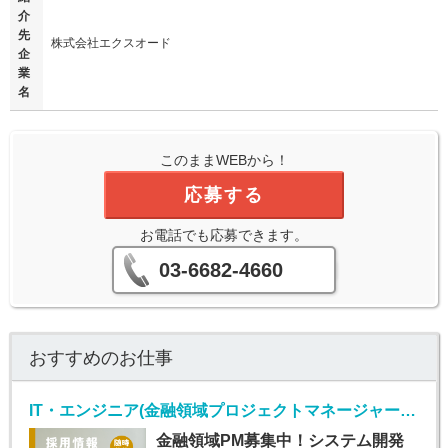
介
先
株式会社エクスオード
企
業
名
このままWEBから！
応募する
お電話でも応募できます。
03-6682-4660
おすすめのお仕事
IT・エンジニア(金融領域プロジェクトマネージャー/正社員)
金融領域PM募集中！システム開発