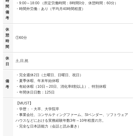
時
・9:00～18:00 （所定労働時間：8時間0分、休憩時間：60分）
間
・時間外労働：あり（平均月40時間程度）
備
考
休
憩
①60分
時
間
休
土,日,祝
日
・完全週休2日（土曜日、日曜日、祝日）
・夏季休暇、年末年始休暇
備
・有給休暇（10日～20日、消化率8割以上）、特別休暇
考
・年間休日日数：125日
【MUST】
・学歴：・大卒、大学院卒
・事業会社、コンサルティングファーム、SIベンダー、ソフトウェア
ハウスなどにおける実務経験年数3年～10年程度の方。
・完全な日本語能力（会話と読み書き）