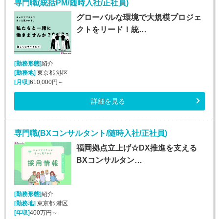
専門職(統括PM/随時入社/正社員)
グローバルな環境で大規模プロジェ
クトをリード！統…
[勤務形態]
紹介
[勤務地]
東京都 港区
[月収]
610,000円～
詳細を見る
専門職(BXコンサルタント/随時入社/正社員)
福岡拠点立上げ☆DX推進を支える
BXコンサルタン…
[勤務形態]
紹介
[勤務地]
東京都 港区
[年収]
400万円～