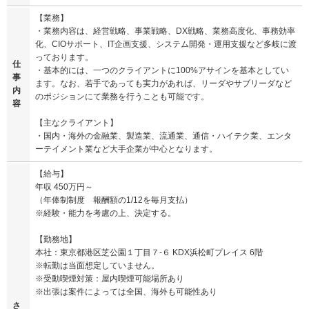
【業務】
・業務内容は、経営戦略、事業戦略、DX戦略、業務高度化、事務効率
化、CIOサポート、IT企画支援、システム開発・運用支援など多岐に渡
っております。
仕
・基本的には、一つのクライアントに100%アサインを基本としてい
事
ます。なお、若手であっても実力があれば、リーダやサブリーダなど
内
のポジションにて業務を行うことも可能です。
容
【主なクライアント】
・国内・海外の金融業、製造業、流通業、通信・ハイテク業、エンタ
ーテイメント業など大手企業が中心となります。
【給与】
年収 450万円～
（年俸制制度 報酬額の1/12を毎月支払）
※経験・能力を考慮の上、決定する。
【勤務地】
本社：東京都港区芝公園１丁目７-６ KDX浜松町プレイス 6階
※転勤は当面想定していません。
※受動喫煙対策：屋内喫煙可能場所あり
※出張は案件によっては全国、海外も可能性あり
さ