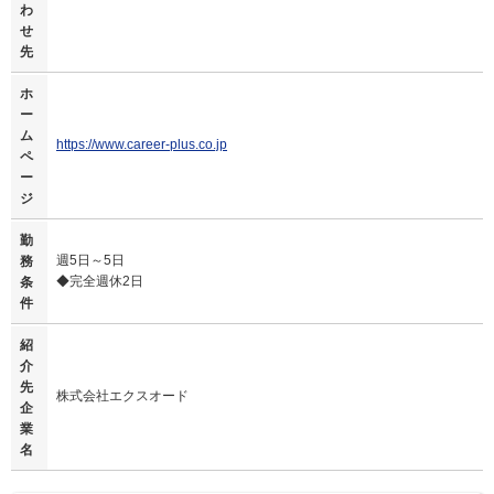
わ
せ
先
ホ
ー
ム
https://www.career-plus.co.jp
ペ
ー
ジ
勤
週5日～5日
務
◆完全週休2日
条
件
紹
介
先
株式会社エクスオード
企
業
名