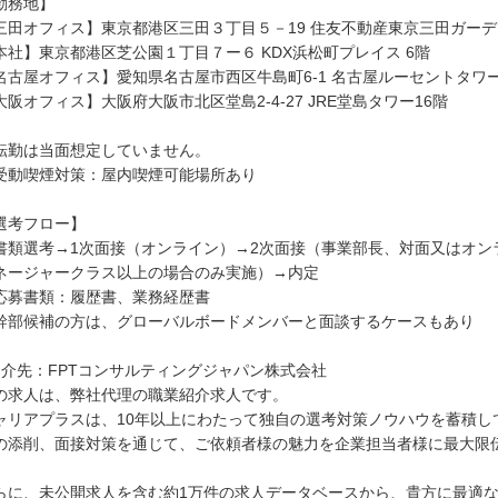
勤務地】
三田オフィス】東京都港区三田３丁目５－19 住友不動産東京三田ガーデン
本社】東京都港区芝公園１丁目７ー６ KDX浜松町プレイス 6階
名古屋オフィス】愛知県名古屋市西区牛島町6-1 名古屋ルーセントタワー
大阪オフィス】大阪府大阪市北区堂島2-4-27 JRE堂島タワー16階
転勤は当面想定していません。
受動喫煙対策：屋内喫煙可能場所あり
選考フロー】
書類選考→1次面接（オンライン）→2次面接（事業部長、対面又はオン
ネージャークラス以上の場合のみ実施）→内定
応募書類：履歴書、業務経歴書
幹部候補の方は、グローバルボードメンバーと面談するケースもあり
紹介先：FPTコンサルティングジャパン株式会社
の求人は、弊社代理の職業紹介求人です。
ャリアプラスは、10年以上にわたって独自の選考対策ノウハウを蓄積し
の添削、面接対策を通じて、ご依頼者様の魅力を企業担当者様に最大限
らに、未公開求人を含む約1万件の求人データベースから、貴方に最適