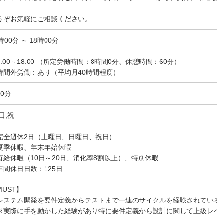
。
うぞお気軽にご相談ください。
時00分 ～ 18時00分
9:00～18:00 （所定労働時間：8時間0分、休憩時間：60分）
時間外労働：あり（平均月40時間程度）
60分
日,祝
完全週休2日（土曜日、日曜日、祝日）
夏季休暇、年末年始休暇
有給休暇（10日～20日、消化率8割以上）、特別休暇
年間休日日数：125日
MUST】
システム開発を要件定義からテストまで一連のサイクルを経験されてい
※実際に手を動かした経験があり特に要件定義から設計に関して上級レ