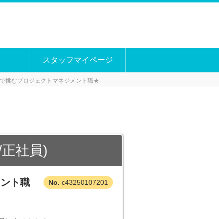
スタッフマイページ
で挑むプロジェクトマネジメント職★
正社員)
メント職
c43250107201