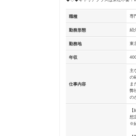
専
職種
紹
勤務形態
東
勤務地
4
年収
主
の
ま
仕事内容
弊
の
【
想
※