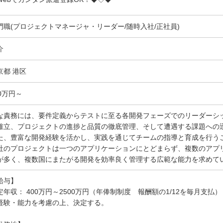
門職(プロジェクトマネージャ・リーダー/随時入社/正社員)
介
京都 港区
00万円～
な責務には、要件定義からテストに至る各開発フェーズでのリーダーシ
確立、プロジェクトの進捗と品質の徹底管理、そして遭遇する課題への
た、豊富な開発経験を活かし、実践を通じてチームの指導と育成を行う
社のプロジェクトは一つのアプリケーションにとどまらず、複数のアプ
が多く、複数国にまたがる開発を効率良く管理する広範な能力を求めて
給与】
定年収： 400万円～2500万円（年俸制制度 報酬額の1/12を毎月支払）
経験・能力を考慮の上、決定する。