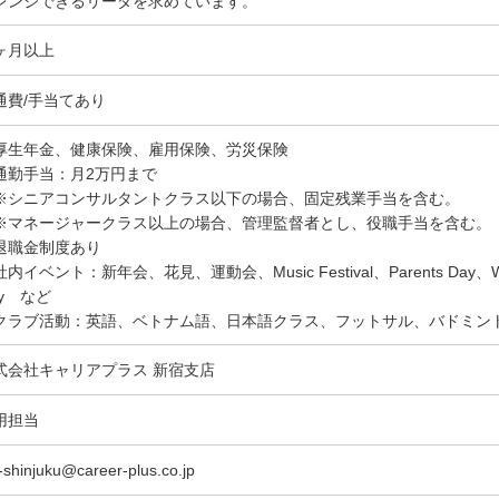
レンジできるリーダを求めています。
ヶ月以上
通費/手当てあり
厚生年金、健康保険、雇用保険、労災保険
通勤手当：月2万円まで
シニアコンサルタントクラス以下の場合、固定残業手当を含む。
マネージャークラス以上の場合、管理監督者とし、役職手当を含む。
退職金制度あり
内イベント：新年会、花見、運動会、Music Festival、Parents Day、Wome
ay など
クラブ活動：英語、ベトナム語、日本語クラス、フットサル、バドミン
式会社キャリアプラス 新宿支店
用担当
-shinjuku@career-plus.co.jp