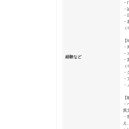
・
・
・
・
（
【
・
・
経験など
・
（
・
・
・
【
・
異
・
え