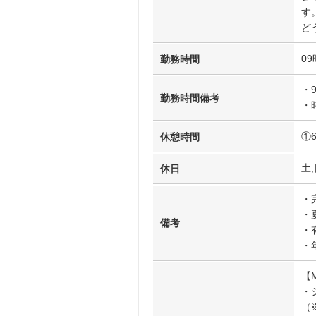
す
ど
09
勤務時間
・
勤務時間備考
・
①
休憩時間
土,
休日
・
・
備考
・
・
【
・
（