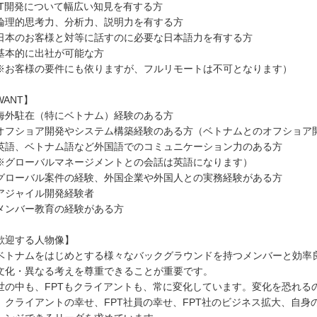
IT開発について幅広い知見を有する方
論理的思考力、分析力、説明力を有する方
日本のお客様と対等に話すのに必要な日本語力を有する方
基本的に出社が可能な方
※お客様の要件にも依りますが、フルリモートは不可となります）
WANT】
海外駐在（特にベトナム）経験のある方
オフショア開発やシステム構築経験のある方（ベトナムとのオフショア
英語、ベトナム語など外国語でのコミュニケーション力のある方
※グローバルマネージメントとの会話は英語になります）
グローバル案件の経験、外国企業や外国人との実務経験がある方
アジャイル開発経験者
メンバー教育の経験がある方
歓迎する人物像】
ベトナムをはじめとする様々なバックグラウンドを持つメンバーと効率
文化・異なる考えを尊重できることが重要です。
世の中も、FPTもクライアントも、常に変化しています。変化を恐れる
、クライアントの幸せ、FPT社員の幸せ、FPT社のビジネス拡大、自