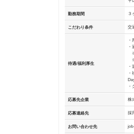
ャ
３
勤務期間
交
こだわり条件
・
・
※
※
待遇/福利厚生
・
・社
D
・
株
応募先企業
採
応募連絡先
job
お問い合わせ先