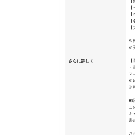
【
【
【
【
【
※
※
【
さらに詳しく
・
マ
※
※
■
こ
キ
書
さ